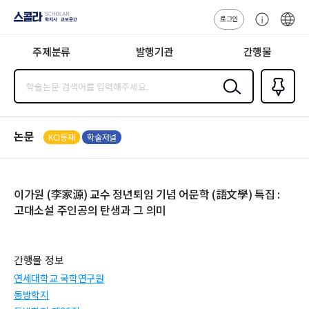
로그인
스콜라
고
ENG
SCHOLAR 학
객
지사·교보문고
주제분류
발행기관
간행물
센
터
검색
즐겨찾
기
0
논문
KCI등재
학술저널
이가원 (李家源) 교수 정년퇴임 기념 어문학 (語文學) 특집 :
고대소설 주인공의 탄생과 그 의미
간행물 정보
연세대학교 국학연구원
동방학지