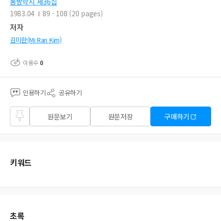
동방학지 제36집
1983.04
89 - 108 (20 pages)
저자
김미란(Mi Ran Kim)
이용수
0
인용하기
공유하기
즐겨
원문보기
원문저장
구매하기
찾기
키워드
초록