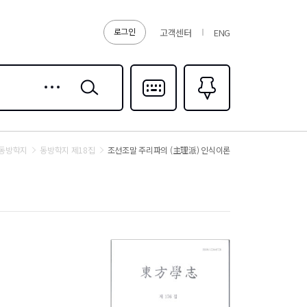
로그인
고객센터
ENG
상세
검색
검색
다국어입력
즐겨찾기
0
동방학지
동방학지 제18집
조선조말 주리파의 (主理派) 인식이론