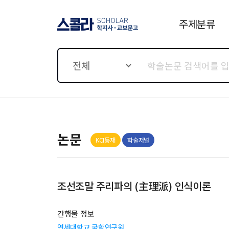
주제분류
스콜라 SCHOLAR 학지사·
교보문고
전체
논문
KCI등재
학술저널
조선조말 주리파의 (主理派) 인식이론
간행물 정보
연세대학교 국학연구원