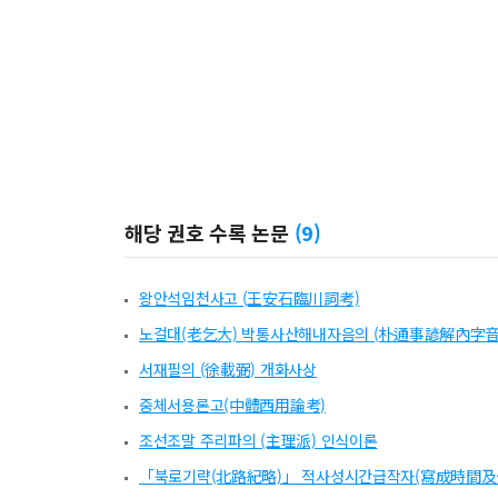
해당 권호 수록 논문
(
9
)
왕안석임천사고 (王安石臨川詞考)
노걸대(老乞大) 박통사산해내자음의 (朴通事諺解內字音
서재필의 (徐載弼) 개화사상
중체서용론고(中體西用論考)
조선조말 주리파의 (主理派) 인식이론
「북로기략(北路紀略)」 적사성시간급작자(寫成時間及