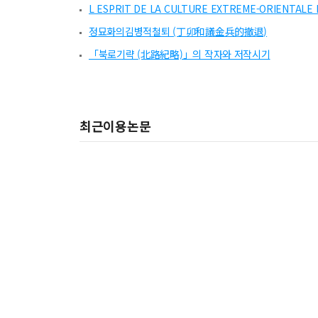
L ESPRIT DE LA CULTURE EXTREME-ORIENTALE
정묘화의김병적철퇴 (丁卯和議金兵的撤退)
「북로기략 (北路紀略)」의 작자와 저작시기
최근이용논문