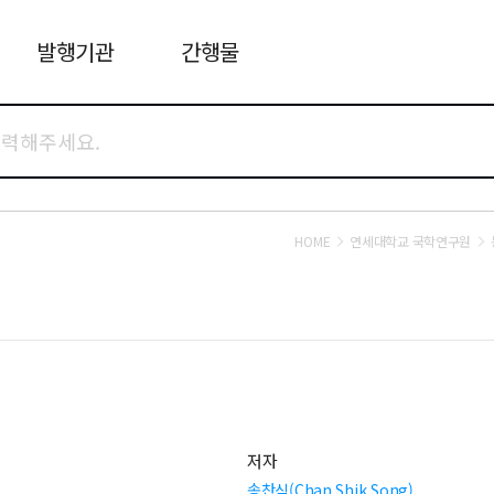
발행기관
간행물
HOME
연세대학교 국학연구원
저자
송찬식(Chan Shik Song)