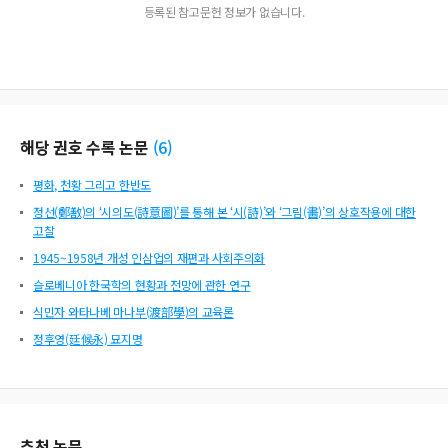
등록된 참고문헌 정보가 없습니다.
해당 권호 수록 논문
(
6
)
평화, 천황 그리고 한반도
정선(鄭敾)의 ‘시의도(詩意圖)’를 통해 본 ‘시(詩)’와 ‘그림(畵)’의 상호작용에 대한
고찰
1945~1958년 개성 인삼업의 재편과 사회주의화
슬로베니아 한국학의 현황과 전망에 관한 연구
식민자 와타나베 마나부(渡部學)의 교육론
정후영(廷候永) 묘지명
추천 논문