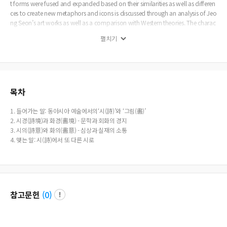
t forms were fused and expanded based on their similarities as well as differen
ces to create new metaphors and icons is discussed through an analysis of Jeo
ng Seon’s art works as well as a comparison with Western theories. The charac
teristics and values of the interplay between poetry and image in East Asian pa
펼치기
inting &#8211; including the appropriation of poetic images, the interchange
between poetic implication and visual expression, and the interweaving of per
sonal experiences, poems, and images &#8211; are illuminated.
목차
1. 들어가는 말: 동아시아 예술에서의‘시(詩)’와 ‘그림(畵)’
2. 시경(詩境)과 화경(畵境) - 문학과 회화의 경지
3. 시의(詩意)와 화의(畵意) - 심상과 실재의 소통
4. 맺는 말: 시(詩)에서 또 다른 시로
참고문헌
(
0
)