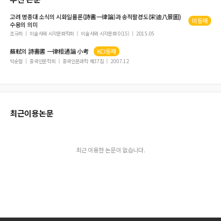
고려 명종대 소식의
시화일률
론(
詩畵一律
論)과 송적팔경도(宋迪八景圖)
미등재
수용의 의미
조규희
미술사와 시각문화학회
미술사와 시각문화 0(15)
2015.05
蘇軾의
詩畵
書
一律
相通論 小考
KCI등재
박순철
중국인문학회
중국인문과학 제37집
2007.12
최근이용논문
최근 이용한 논문이 없습니다.