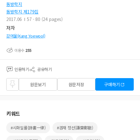
동방학지
동방학지 제179집
2017.06
57 - 80 (24 pages)
저자
강여울(Kang Yoewool)
이용수
255
인용하기
공유하기
즐겨
원문보기
원문저장
구매하기
찾기
키워드
#시화일률(詩畵一律)
#겸재 정선(謙齋鄭敾)