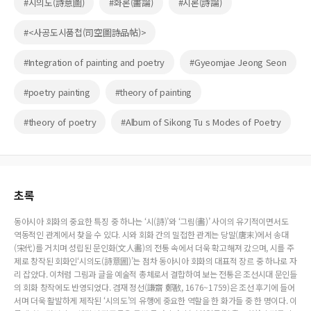
#시의도(詩意圖)
#화론(畵論)
#시론(詩論)
#<사공도시품첩(司空圖詩品帖)>
#Integration of painting and poetry
#Gyeomjae Jeong Seon
#poetry painting
#theory of painting
#theory of poetry
#Album of Sikong Tu s Modes of Poetry
초록
동아시아 회화의 중요한 특징 중 하나는 ‘시(詩)’와 ‘그림(畵)’ 사이의 유기적이면서도
역동적인 관계에서 찾을 수 있다. 시와 회화 간의 밀접한 관계는 당말(唐末)에서 송대
(宋代)를 거치며 성립된 문인화(文人畵)의 전통 속에서 더욱 확고해져 갔으며, 시를 주
제로 창작된 회화인‘시의도(詩意圖)’는 점차 동아시아 회화의 대표적 장르 중 하나로 자
리 잡았다. 이처럼 그림과 글을 예술적 총체로서 결합하여 보는 전통은 조선시대 문인들
의 회화 창작에도 반영되었다. 겸재 정선(謙齋 鄭敾, 1676~1759)은 조선 후기에 들어
서며 더욱 활발하게 제작된 ‘시의도’의 유행에 중요한 역할을 한 화가들 중 한 명이다. 이