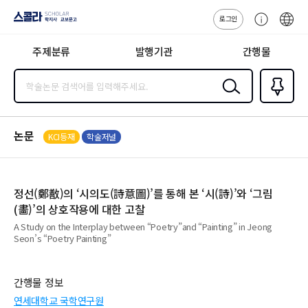
로그인
스콜라
고
ENG
SCHOLAR 학
객
지사·교보문고
주제분류
발행기관
간행물
센
터
검색
즐겨찾
기
0
논문
KCI등재
학술저널
정선(鄭敾)의 ‘시의도(詩意圖)’를 통해 본 ‘시(詩)’와 ‘그림
(畵)’의 상호작용에 대한 고찰
A Study on the Interplay between “Poetry”and “Painting” in Jeong
Seon’s “Poetry Painting”
간행물 정보
연세대학교 국학연구원