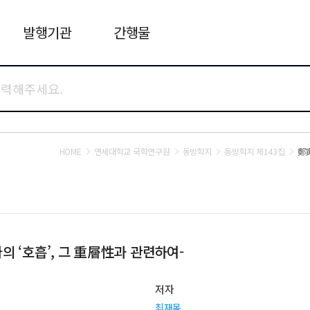
발행기관
간행물
HOME
연세대학교 국학연구원
동방학지
동방학지 제143집
鄭寅
의 ‘호흡’, 그 重層性과 관련하여-
저자
최재목