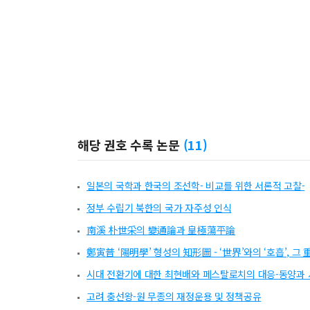
해당 권호 수록 논문
(
11
)
일본의 국학과 한국의 조선학- 비교를 위한 서론적 고찰-
정부 수립기 북한의 국가 자주성 인식
南溪 朴世采의 變通論과 皇極蕩平論
鄭寅普 ‘陽明學’ 형성의 知形圖 - ‘世界’와의 ‘호흡’, 그
시대 전환기에 대한 최현배와 페스탈로치의 대응-동양과 
고려 충선왕-원 무종의 재정운용 및 정책공유