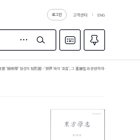
로그인
고객센터
ENG
상세
검색
검색
다국어입력
즐겨찾기
0
普 ‘陽明學’ 형성의 知形圖 - ‘世界’와의 ‘호흡’, 그 重層性과 관련하여-