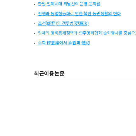
한말.일제시대 최남선의 문명.문화론
전쟁과 농업협동화로 인한 북한 농민생활의 변화
조선(朝鮮)의 갱루법(更漏法)
일제의 영화통제정책과 만주영화협회:순회영사를 중심으
주희 修養論에서 涵養과 體認
최근이용논문