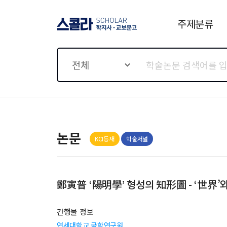
주제분류
스콜라 SCHOLAR 학지사·
교보문고
전체
논문
KCI등재
학술저널
鄭寅普 ‘陽明學’ 형성의 知形圖 - ‘世界’와
간행물 정보
연세대학교 국학연구원