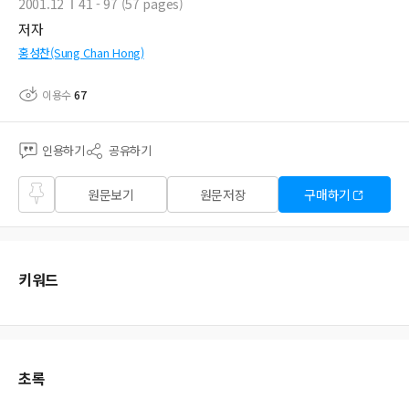
2001.12
41 - 97 (57 pages)
저자
홍성찬(Sung Chan Hong)
이용수
67
인용하기
공유하기
즐겨
원문보기
원문저장
구매하기
찾기
키워드
초록