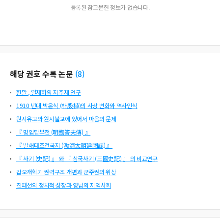
등록된 참고문헌 정보가 없습니다.
해당 권호 수록 논문
(
8
)
한말 , 일제하의 지주제 연구
1910 년대 박은식 (朴殷植)의 사상 변화와 역사인식
원시유고와 원시불교에 있어서 마음의 문제
『 명임답부전 (明臨答夫傳) 』
『 발해태조건국지 (渤海太祖建國誌) 』
『 사기 (史記) 』 와 『 삼국사기 (三國史記) 』 의 비교연구
갑오개혁기 권력구조 개편과 군주권의 위상
진패선의 정치적 성장과 영남의 지역사회