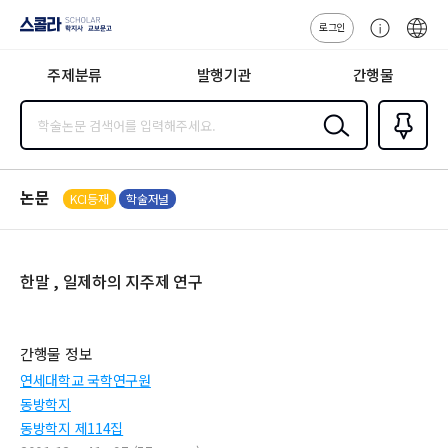
로그인
스콜라
고
ENG
SCHOLAR 학
객
지사·교보문고
주제분류
발행기관
간행물
센
터
검색
즐겨찾
기
0
논문
KCI등재
학술저널
한말 , 일제하의 지주제 연구
간행물 정보
연세대학교 국학연구원
동방학지
동방학지 제114집