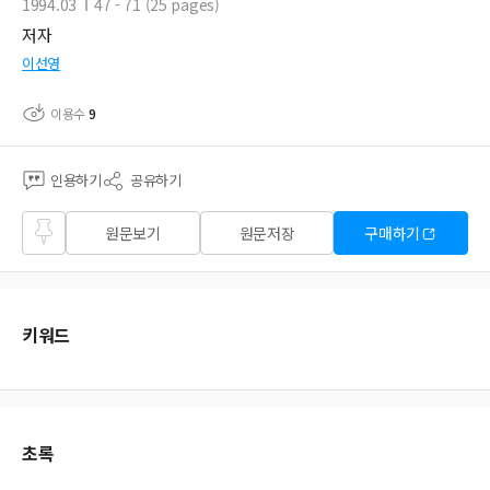
1994.03
47 - 71 (25 pages)
저자
이선영
이용수
9
인용하기
공유하기
즐겨
원문보기
원문저장
구매하기
찾기
키워드
초록