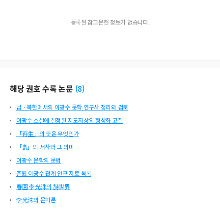
등록된 참고문헌 정보가 없습니다.
해당 권호 수록 논문
(
8
)
남ㆍ북한에서의 이광수 문학 연구사 정리와 검토
이광수 소설에 설정된 지도자상의 형상화 고찰
「再生」의 뜻은 무엇인가
「흙」의 서사와 그 의미
이광수 문학의 문법
춘원 이광수 관계 연구 자료 목록
春園 李光洙의 詩世界
李光洙의 문학론