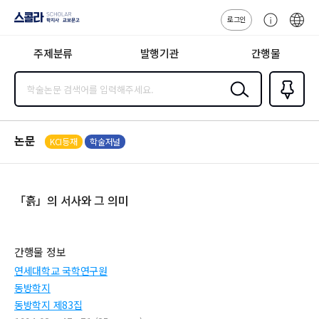
로그인
스콜라
고
ENG
SCHOLAR 학
객
지사·교보문고
주제분류
발행기관
간행물
센
터
검색
즐겨찾
기
0
논문
KCI등재
학술저널
「흙」의 서사와 그 의미
간행물 정보
연세대학교 국학연구원
동방학지
동방학지 제83집