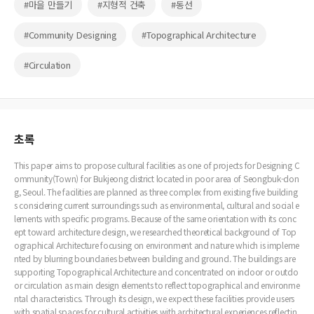
#마을 만들기
#지형적 건축
#동선
#Community Designing
#Topographical Architecture
#Circulation
초록
This paper aims to propose cultural facilities as one of projects for Designing C
ommunity(Town) for Bukjeong district located in poor area of Seongbuk-don
g, Seoul. The facilities are planned as three complex from existing five building
s considering current surroundings such as environmental, cultural and social e
lements with specific programs. Because of the same orientation with its conc
ept toward architecture design, we researched theoretical background of Top
ographical Architecture focusing on environment and nature which is impleme
nted by blurring boundaries between building and ground. The buildings are
supporting Topographical Architecture and concentrated on indoor or outdo
or circulation as main design elements to reflect topographical and environme
ntal characteristics. Through its design, we expect these facilities provide users
with spatial spaces for cultural activities with architectural experiences reflectin