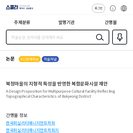
로그인
스콜라
고
ENG
SCHOLAR 학
객
지사·교보문고
주제분류
발행기관
간행물
센
터
검색
즐겨찾
기
0
논문
KCI등재후보
학술저널
북정마을의 지형적 특성을 반영한 복합문화시설 제안
A Design Proposition for Multipurpose Cultural Facility Reflecting
Topographical Characteristics of Bukjeong District
간행물 정보
한국퍼실리티매니지먼트학회
한국퍼실리티매니지먼트학회지