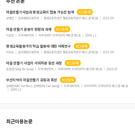
추천 논문
마을만들기
사업과 평생교육의 협동 가능성 탐색
KCI등재
양병찬
한국평생교육학회
평생교육학연구 평생교육학연구 제21권 제3호
2015.09
마을
만들기
운동의 현황과 과제
KCI등재
이은진
지역사회학회
지역사회학 지역사회학 제8권 제1호
2006.12
평생교육활동가의 학습 활동에 대한 사례연구
KCI등재
지희숙
한국평생교육학회
평생교육학연구 평생교육학연구 제21권 제3호
2015.09
마을
만들기
사업의 사회자본 형성 과정
KCI등재
송호성(Song Ho-Sung)
지역사회학회
지역사회학 지역사회학 제19권 제1호
2018.03
부산지역의
마을만들기
유형과 특성
KCI등재
김태란(KIM Tae-Ran), 인태정(IN Tae-Jeong)
지역사회학회
지역사회학 지역사회학 제11권 제1호
2009.12
최근이용논문