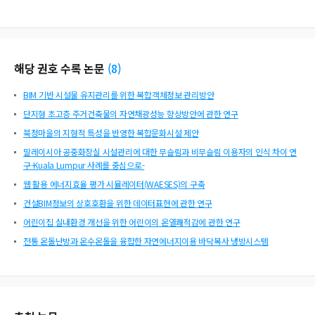
해당 권호 수록 논문
(
8
)
BIM 기반 시설물 유지관리를 위한 복합객체정보 관리방안
단지형 초고층 주거건축물의 자연채광성능 향상방안에 관한 연구
북정마을의 지형적 특성을 반영한 복합문화시설 제안
말레이시아 공중화장실 시설관리에 대한 무슬림과 비무슬림 이용자의 인식 차이 연
구-Kuala Lumpur 사례를 중심으로-
웹 활용 에너지효율 평가 시뮬레이터(WAESES)의 구축
건설BIM정보의 상호호환을 위한 데이터표현에 관한 연구
어린이집 실내환경 개선을 위한 어린이의 온열쾌적감에 관한 연구
전통 온돌난방과 온수온돌을 융합한 자연에너지이용 바닥복사 냉방시스템