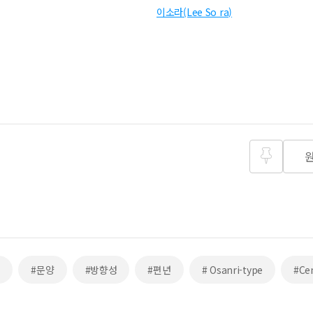
이소라(Lee So ra)
즐겨찾
기
법
#문양
#방향성
#편년
# Osanri-type
#Cen