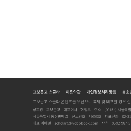
교보문고 스콜라
이용약관
개인정보처리방침
청소
교보문고 스콜라 콘텐츠를 무단으로 복제 및 배포할 경우 
상호명
교보문고
대표이사
허정도
주소
(03154) 서울특
서울특별시 통신판매업
신고번호
제653호
대표전화
02-3
대표 이메일
scholar@kyobobook.com
팩스
0502-987-5