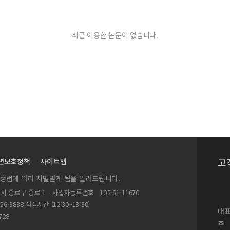
최근 이용한 논문이 없습니다.
고
년보호정책
사이트맵
실정법에 따라 처벌받게 됨을 알려드립니다.
별시 종로구 종로 1
사업자등록번호
102-81-11670
156-3838 점심시간 (12:30~13:30)
대표
728
주