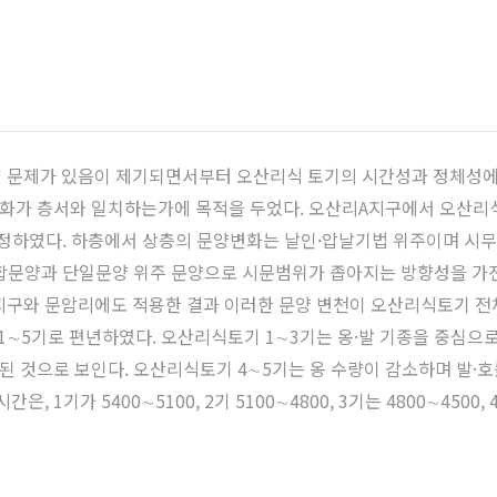
에 문제가 있음이 제기되면서부터 오산리식 토기의 시간성과 정체성에
화가 층서와 일치하는가에 목적을 두었다. 오산리A지구에서 오산
설정하였다. 하층에서 상층의 문양변화는 날인·압날기법 위주이며 시
합문양과 단일문양 위주 문양으로 시문범위가 좁아지는 방향성을 가진다
C지구와 문암리에도 적용한 결과 이러한 문양 변천이 오산리식토기 전
1∼5기로 편년하였다. 오산리식토기 1∼3기는 옹·발 기종을 중심으
 것으로 보인다. 오산리식토기 4∼5기는 옹 수량이 감소하며 발·호
기가 5400∼5100, 2기 5100∼4800, 3기는 4800∼4500, 4기는