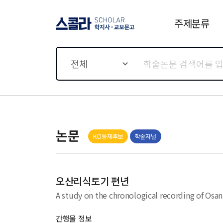
주제분류
스콜라 SCHOLAR 학지사·
교보문고
전체
논문
KCI등재후보
학술저널
오산리식토기 편년
A study on the chronological recording of Osanr
간행물 정보