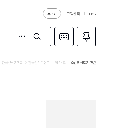
로그인
고객센터
ENG
상세
검색
검색
다국어입력
즐겨찾기
0
한국신석기학회
한국신석기연구
제 34호
오산리식토기 편년
커
버
이
미
지
없