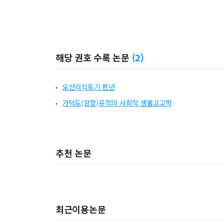
해당 권호 수록 논문
(
2
)
오산리식토기 편년
가덕도(장항)유적의 사회적 생물고고학
추천 논문
최근이용논문