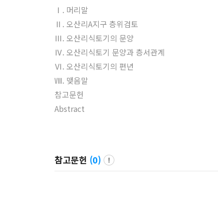
Ⅰ. 머리말
Ⅱ. 오산리A지구 층위검토
Ⅲ. 오산리식토기의 문양
Ⅳ. 오산리식토기 문양과 층서관계
Ⅵ. 오산리식토기의 편년
Ⅷ. 맺음말
참고문헌
Abstract
참고문헌
(
0
)