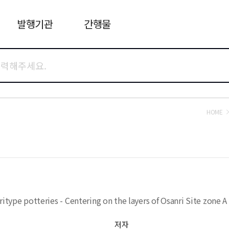
발행기관
간행물
HOME
itype potteries - Centering on the layers of Osanri Site zone A
저자