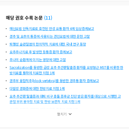
해당 권호 수록 논문
(
11
)
매선요법 단독치료로 호전된 만성 요통 환자 4례 임상증례보고
경추 및 요추의 통증에 사용되는 견인요법에 대한 문헌 고찰
퇴행성 슬관절염의 한의학적 치료에 대한 국내 연구 동향
요추추나치료 후 발생한 등통증 환자 증례보고
추나의 순환계에 미치는 영향에 대한 고찰
Sacralization를 동반한 급성 요추 추간판탈출증 환자를 요방형근 MST를 비롯한 한
방치료를 통하여 치료한 치험 1례
경추부 융합척추(block vertebra)를 동반한 경추통 환자 증례보고
다발성 경화증에 대한 한방치료 치험 1례
요추 추간판 탈출증과 대퇴 비구 충돌 증후군 진단 받은 환자를 대상으로 시행한 고
관절 부위 봉약침 치료 및 한방 보존적 치료 치험 1례
근이완 약침을 병행한 섬유근육통 증후군 치험 2례
펼치기
강직성 척추염으로 인한 천장관절염 및 고관절 윤활막염 환자를 대상으로 시행한 고
관절 MST 및 한방 보존적 치료 치험 1례