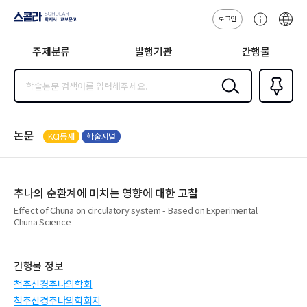
로그인
스콜라
고
ENG
SCHOLAR 학
객
지사·교보문고
주제분류
발행기관
간행물
센
터
검색
즐겨찾
기
0
논문
KCI등재
학술저널
추나의 순환계에 미치는 영향에 대한 고찰
Effect of Chuna on circulatory system - Based on Experimental
Chuna Science -
간행물 정보
척추신경추나의학회
척추신경추나의학회지