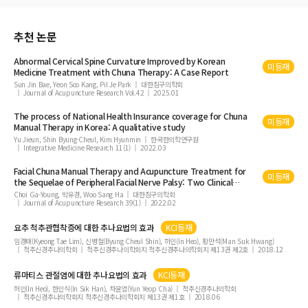
추천 논문
Abnormal Cervical Spine Curvature Improved by Korean
미등재
Medicine Treatment with
Chuna
Therapy: A Case Report
Sun Jin Bae, Yeon Soo Kang, Pil Je Park
대한침구의학회
Journal of Acupuncture Research Vol.42
2025.01
The process of National Health Insurance coverage for
Chuna
미등재
Manual Therapy in Korea: A qualitative study
Yu Jieun, Shin Byung-Cheul, Kim Hyunmin
한국한의학연구원
Integrative Medicine Research 11(1)
2022.03
Facial
Chuna
Manual Therapy and Acupuncture Treatment for
미등재
the Sequelae of Peripheral Facial Nerve Palsy: Two Clinical
Cases
Choi Ga-Young, 박유경, Woo Sang Ha
대한침구의학회
Journal of Acupuncture Research 39(1)
2022.02
요추 척추관협착증에 대한 추나요법의 효과
KCI등재
임경태(Kyeong Tae Lim), 신병철(Byung Cheul Shin), 허인(In Heo), 황만석(Man Suk Hwang)
척추신경추나의학회
척추신경추나의학회지 척추신경추나의학회지 제13권 제2호
2018.12
류마티스 관절염에 대한 추나요법의 효과
KCI등재
허인(In Heo), 한인식(In Sik Han), 차윤엽(Yun Yeop Cha)
척추신경추나의학회
척추신경추나의학회지 척추신경추나의학회지 제13권 제1호
2018.06