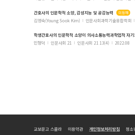
간호사의
인문학적
소양
, 감성지능 및 공감능력
미등재
김영숙(Young Sook Kim)
인문사회과학기술융합학회
학생간호사의
인문학적
소양
이 의사소통능력과학업적 자기
민형덕
인문사회 21
인문사회 21 13(4)
2022.08
교보문고 스콜라
이용약관
개인정보처리방침
청소