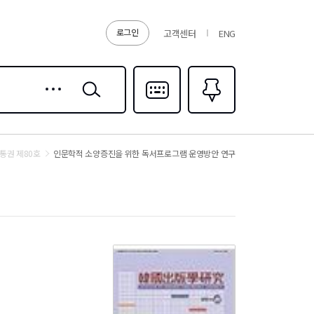
로그인
고객센터
ENG
상세
검색
검색
다국어입력
즐겨찾기
0
통권 제80호
인문학적 소양증진을 위한 독서프로그램 운영방안 연구