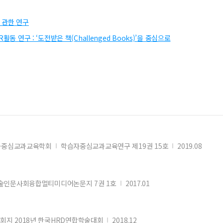
 관한 연구
활동 연구 : ‘도전받은 책(Challenged Books)’을 중심으로
자중심교과교육학회
학습자중심교과교육연구 제19권 15호
2019.08
술인문사회융합멀티미디어논문지 7권 1호
2017.01
회지 2018년 한국HRD연합학술대회
2018.12