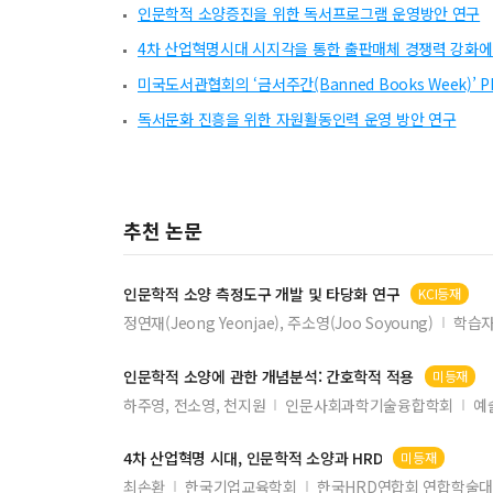
인문학적 소양증진을 위한 독서프로그램 운영방안 연구
4차 산업혁명시대 시지각을 통한 출판매체 경쟁력 강화에
미국도서관협회의 ‘금서주간(Banned Books Week)’ PR
독서문화 진흥을 위한 자원활동인력 운영 방안 연구
추천 논문
인문학적
소양
측정도구 개발 및 타당화 연구
KCI등재
정연재(Jeong Yeonjae), 주소영(Joo Soyoung)
학습
인문학적
소양
에 관한 개념분석: 간호학적 적용
미등재
하주영, 전소영, 천지원
인문사회과학기술융합학회
예
4차 산업혁명 시대,
인문학적
소양
과 HRD
미등재
최손환
한국기업교육학회
한국HRD연합회 연합학술대