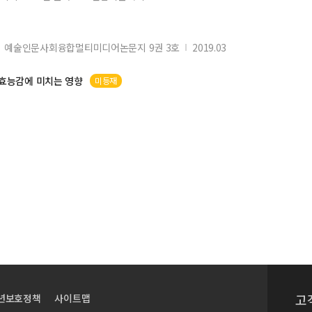
예술인문사회융합멀티미디어논문지 9권 3호
2019.03
효능감에 미치는 영향
미등재
고
년보호정책
사이트맵