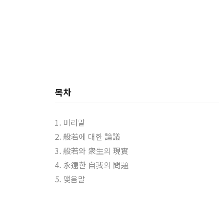
목차
1. 머리말
2. 般若에 대한 論議
3. 般若와 衆生의 現實
4. 永遠한 自我의 問題
5. 맺음말