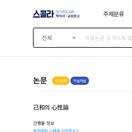
주제분류
스콜라 SCHOLAR 학지사·
교보문고
전체
논문
KCI등재
학술저널
己和의 心性論
간행물 정보
한림대학교 태동고전연구소