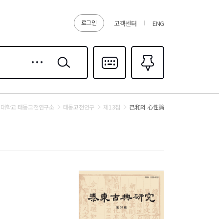
로그인
고객센터
ENG
상세
검색
검색
다국어입력
즐겨찾기
0
대학교 태동고전연구소
태동고전연구
제13집
己和의 心性論