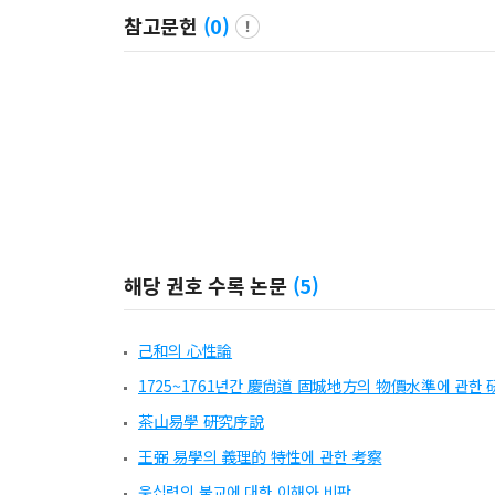
참고문헌
(
0
)
해당 권호 수록 논문
(
5
)
己和의 心性論
1725~1761년간 慶尙道 固城地方의 物價水準에 관한 
茶山易學 硏究序說
王弼 易學의 義理的 特性에 관한 考察
웅십력의 불교에 대한 이해와 비판