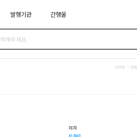
발행기관
간행물
HOME
한림
저자
朴海鐺