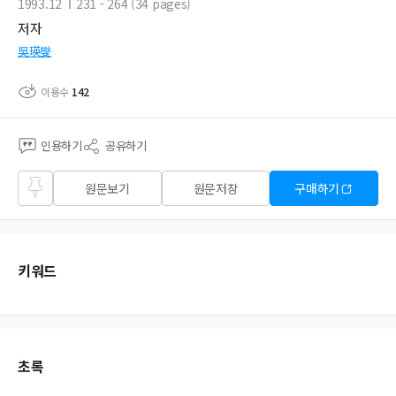
1993.12
231 - 264 (34 pages)
저자
吳瑛燮
이용수
142
인용하기
공유하기
즐겨
원문보기
원문저장
구매하기
찾기
키워드
초록