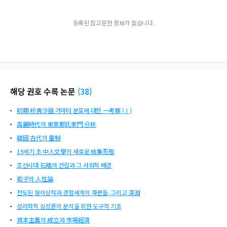
등록된 참고문헌 정보가 없습니다.
해당 권호 수록 논문
(
38
)
初期 粉靑沙器 가마터 분포에 대한 一考察 (Ⅰ)
高麗時代의 東萊鄭氏家門 分析
韓國 古代의 量制
19세기 초 中人文學의 새로운 結集形態
조선시대 石檣의 건립과 그 사회적 배경
荀子의 人性論
전도된 형이상학과 경험세계의 파편들, 그리고 深淵
성리학적 심성론의 분석을 위한 도구적 기초
資本主義의 成立과 市場經濟