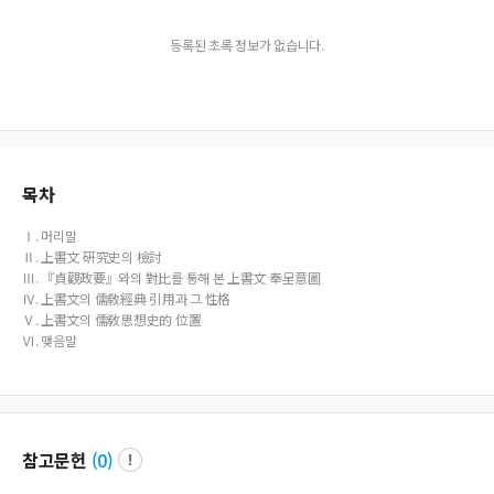
등록된 초록 정보가 없습니다.
목차
Ⅰ. 머리말
Ⅱ. 上書文 硏究史의 檢討
Ⅲ. 『貞觀政要』와의 對比를 통해 본 上書文 奉呈意圖
Ⅳ. 上書文의 儒敎經典 引用과 그 性格
Ⅴ. 上書文의 儒敎思想史的 位置
Ⅵ. 맺음말
참고문헌
(
0
)