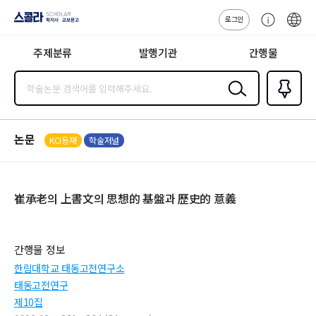
로그인
스콜라
고
ENG
SCHOLAR 학
객
지사·교보문고
주제분류
발행기관
간행물
센
터
검색
즐겨찾
기
0
논문
KCI등재
학술저널
崔承老의 上書文의 思想的 基盤과 歷史的 意義
간행물 정보
한림대학교 태동고전연구소
태동고전연구
제10집