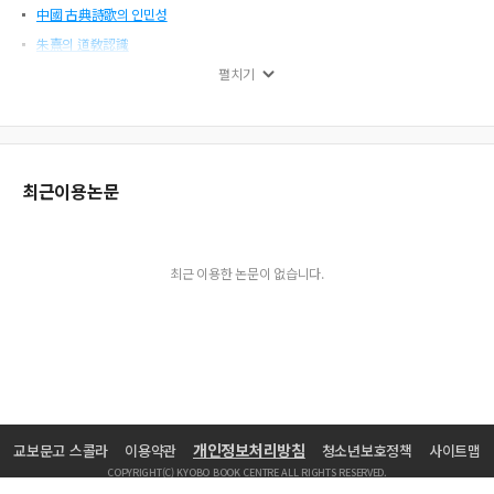
中國 古典詩歌의 인민성
朱熹의 道敎認識
金正喜의 實學思想과 淸代 考證學
펼치기
圓測의 敎體論
商山金氏 分財記 小考
河合文庫 韓國典籍
최근이용논문
규범의 근거로서 혈연적 연대와, 신분의 구분에 대한 古代儒家의 인식
茶山의 周易觀
朴劑家의 養虛說
최근 이용한 논문이 없습니다.
朝鮮前期 『大學衍義』 이해과정
西溪 朴世堂의 中庸解釋과 朱子學批判
顧炎武 學問의 淵源
우리 학문론의 전통 재인식
韓末·日帝時期의 新羅·渤海認識
訥隱 李光庭의 文學에서의 諷刺와 寓意
개인정보처리방침
교보문고 스콜라
이용약관
청소년보호정책
사이트맵
崔承老의 上書文의 思想的 基盤과 歷史的 意義
COPYRIGHT(C) KYOBO BOOK CENTRE ALL RIGHTS RESERVED.
鄭敾의 소나무 그림