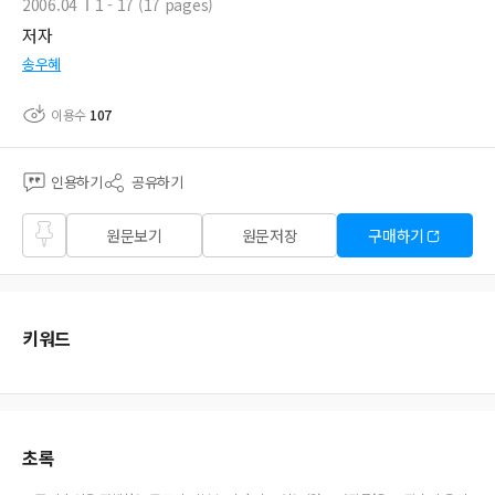
2006.04
1 - 17 (17 pages)
저자
송우혜
이용수
107
인용하기
공유하기
즐겨
원문보기
원문저장
구매하기
찾기
키워드
초록