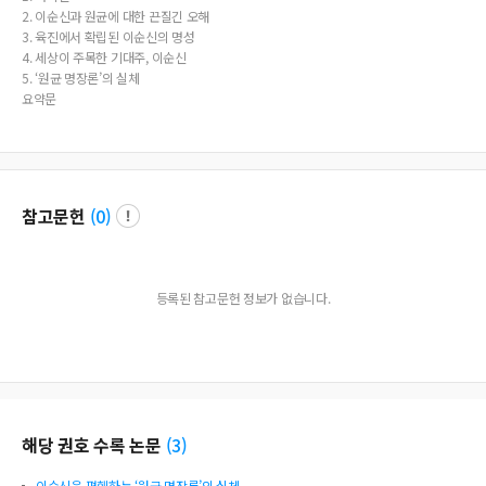
2. 이순신과 원균에 대한 끈질긴 오해
3. 육진에서 확립된 이순신의 명성
4. 세상이 주목한 기대주, 이순신
5. ‘원균 명장론’의 실체
요약문
참고문헌
(
0
)
등록된 참고문헌 정보가 없습니다.
해당 권호 수록 논문
(
3
)
이순신을 폄훼하는 ‘원균 명장론’의 실체