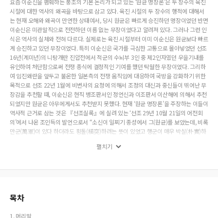
요즘 이순신을 폄훼하는 풍조의 기본 논리가 되고 있는 ‘원균 명장론’은 두 장수의 육진
시절에 대한 역사의 왜곡을 바탕으로 삼고 있다. 육진 시절의 두 장수의 행적에 대해서
는 현재 오해와 왜곡이 만연한 상태여서, 당시 원균은 빠르게 승진하던 명장이었던 반면
이순신은 미관말직으로 전전하던 이름 없는 무장이었다고 알려져 있다. 그러나 그런 인
식은 역사의 실체와 전혀 다르다. 실제로는 육진 시절부터 이미 이순신은 원균보다 빠르
게 승진하고 있던 무장이었다. 특히 이순신은 국가를 극심한 고통으로 몰아넣었던 선조
16년(계미년)의 니탕개란 진압전에서 적군의 수뇌부 3인 중 제2인자였던 우을기내를
유인하여 처단함으로써 전쟁 종식에 결정적인 기여를 했던 탁월한 무장이었다. 그리하
여 임진왜란을 앞두고 불온한 일본측의 전쟁 움직임에 대응하여 국방을 강화하기 위한
목적으로 선조 22년 1월에 비변사의 요청에 의해서 조정의 대신과 중신들이 뛰어난 무
장감을 추천할 때, 이순신은 현직 병조판서인 정언신과 이조판서 이산해에 의해서 추천
되었지만 원균은 아무에게서도 추천받지 못했다. 현재 ‘원균 명장론’을 주장하는 이들이
역사적 근거로 삼는 것은 『선조실록』에 실려 있는 ‘선조 29년 10월 21일의 어전회
의’에서 나온 조인득의 발언으로서 “소신이 일찌기 종성에서 그(원균)를 보았는데, 비록
만군(萬軍)이 있다 하더라도 횡돌(橫突)하려는 뜻이 있었고 행군이 매우 박실(朴實)하
였습니다(雖有萬軍, 有橫突之意, 行軍甚朴實).”라는 말인데, 그것을 근거로 “원균은
펼치기
만군 앞을 횡돌하던 맹장이었다“라고 주장한다. 그러나 그것은 실록의 원문에 있는
‘뜻’을 ‘행동’으로 바꿔치기한 오역에 따른 억지 주장에 불과하다. 원균을 강력하게 지지
하는 자가 원균이 육진 시절에 뛰어난 무장이 아니었음을 명확하게 증언한 사료도 있다.
김응남이 원균을 위해서 선조에게 건의한 것이 『선조실록』 선조 29년 5월 7일조에
실려 있는데, “원균은 보장(步將:육군의 장수)이 아니라 수장(水將:수군의 장수)의 재
주를 지닌 무장이니 수군으로 돌려 보내야 한다”는 주장이었다. ‘원균 명장론’은 이처럼
목차
부당한 역사 왜곡에 의해 날조된 허구일 따름이다.
1. 머리말