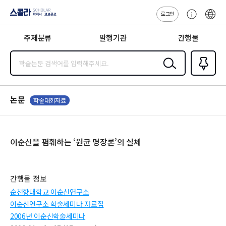
로그인
스콜라
고
ENG
SCHOLAR 학
객
지사·교보문고
주제분류
발행기관
간행물
센
터
검색
즐겨찾
기
0
논문
학술대회자료
이순신을 폄훼하는 ‘원균 명장론’의 실체
간행물 정보
순천향대학교 이순신연구소
이순신연구소 학술세미나 자료집
2006년 이순신학술세미나