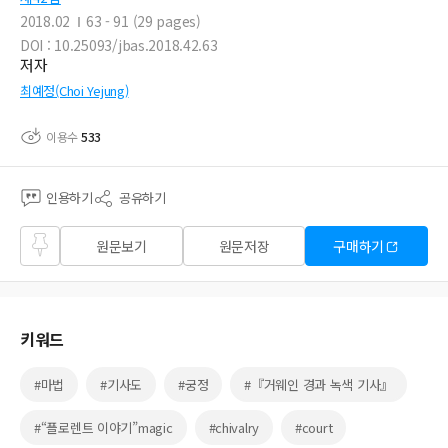
2018.02
63 - 91 (29 pages)
DOI : 10.25093/jbas.2018.42.63
저자
최예정(Choi Yejung)
이용수
533
인용하기
공유하기
즐겨
원문보기
원문저장
구매하기
찾기
키워드
#마법
#기사도
#궁정
#『거웨인 경과 녹색 기사』
#“플로렌트 이야기”magic
#chivalry
#court