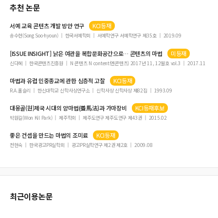
추천 논문
서예 교육 콘텐츠 개발 방안 연구
KCI등재
송수현(Song Soo-hyoun)
한국서예학회
서예학연구 서예학연구 제35호
2019.09
[ISSUE INSIGHT] 낡은 여관을 복합문화공간으로… 콘텐츠의
마법
미등재
신다혜
한국콘텐츠진흥원
N 콘텐츠 N content(엔콘텐츠) 2017년 11, 12월호 vol.3
2017.11
마법
과 유럽 민중종교에 관한 심층적 고찰
KCI등재
R.A.홀슬리
한신대학교 신학사상연구소
신학사상 신학사상 제82집
1993.09
대몽골(원)제국 시대의 양
마법
(養
馬法
)과 가마장비
KCI등재후보
박원길(Won Kil Park)
제주학회
제주도연구 제주도연구 제43권
2015.02
좋은 컨셉을 만드는
마법
의 조미료
KCI등재
천현숙
한국광고PR실학회
광고PR실학연구 제2권 제2호
2009.08
최근이용논문