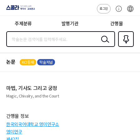
로그인
스콜라
고
ENG
SCHOLAR 학
객
지사·교보문고
주제분류
발행기관
간행물
센
터
검색
즐겨찾
기
0
논문
KCI등재
학술저널
마법, 기사도 그리고 궁정
Magic, Chivalry, and the Court
간행물 정보
한국외국어대학교 영미연구소
영미연구
제42집