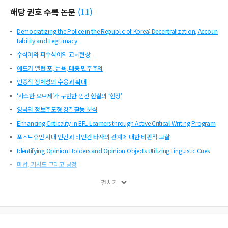
해당 권호 수록 논문
(
11
)
Democratizing the Police in the Republic of Korea: Decentralization, Accoun
tability and Legitimacy
수식어와 피수식어의 교체현상
에드거 앨런 포, 뉴욕, 대중 민주주의
인종적 정체성의 수용과 확대
‘사소한 오브제’가 구현한 인간 현실의 ‘현장’
영국의 정보주도형 경찰활동 분석
Enhancing Criticality in EFL Learners through Active Critical Writing Program
포스트휴먼 시대 인간과 비인간 타자의 관계에 대한 비판적 고찰
Identifying Opinion Holders and Opinion Objects Utilizing Linguistic Cues
마법, 기사도 그리고 궁정
Role of Verb Argument Structure in L2 English Sentence Processing by Korea
펼치기
n Learners