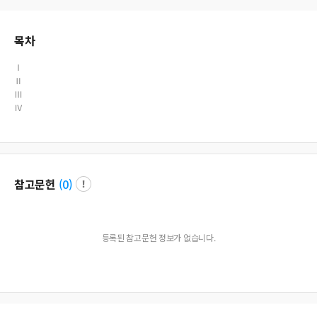
monstrate that the concept of chivalry is changing in response to the concerns
of the contemporary court.
목차
Ⅰ
Ⅱ
Ⅲ
Ⅳ
참고문헌
(
0
)
등록된 참고문헌 정보가 없습니다.