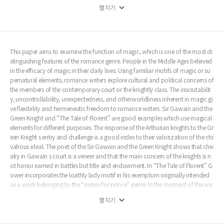
순치되고 기사도에서 가장 중요한 덕목은 용맹성이 아니라 순종으로 치환된다. 기사도
펼치기
이념에 관해서는 두 작품 모두 전통적 이상과는 달라졌음을 암시한다. 표면적으로는 기
사 계급이 계급으로서의 연대성을 지니고 있을지 모르지만 기사도 이념은 이제 당대의
정치적, 경제적 현실에 따라 새롭게 정의되고 기대되고 있음이 암시된다. 마법을 대면하
여 처리하는 두 주인공 기사들의 모습은 전통적 이상과는 달라진 새롭게 정의된 기사도
를 지향하는 궁정의 모습을 보여준다.
This paper aims to examine the function of magic, which is one of the most di
stinguishing features of the romance genre. People in the Middle Ages believed
in the efficacy of magic in their daily lives. Using familiar motifs of magic or su
pernatural elements, romance writers explore cultural and political concerns of
the members of the contemporary court or the knightly class. The inscrutabilit
y, uncontrollability, unexpectedness, and otherworldliness inherent in magic gi
ve flexibility and hermeneutic freedom to romance writers. Sir Gawain and the
Green Knight and “The Tale of Florent” are good examples which use magical
elements for different purposes. The response of the Arthurian knights to the Gr
een Knight s entry and challenge is a good index to their valorization of the chi
valrous ideal. The poet of the Sir Gawain and the Green Knight shows that chiv
alry in Gawain s court is a veneer and that the main concern of the knights is n
ot honor earned in battles but title and endowment. In “The Tale of Florent” G
ower incorporates the loathly lady motif in his exemplum originally intended
as a work belonging to the “mirror for prince” genre. In the moment of the wis
h-fulfillment of the eponymous hero, magic whose embodiment is the loathly
펼치기
lady, for its uncontrollability, is suppressed, contained, and silenced to serve G
ower s purpose. Romance is converted to an exemplum and the most import
ant feature of a worthy knight is re-defined as obedience. These two works de