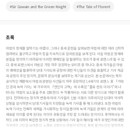
#Sir Gawain and the Green Knight
#The Tale of Florent
초록
마법의 정체를 말하기는 어렵다. 그러나 중세 문헌을 살펴보면 마법에 대한 여러 신학적
염려에도 불구하고 마법의 힘을 지속적으로 믿어왔음을 보게 된다. 사실 마법은 정체와
본질을 정의하기 어려운데 이러한 애매성을 잘 활용하는 장르가 중세 로맨스라 할 수 있
다. 중세 로맨스에서 마법은 가장 자주 등장하는 모티프 중 하나다. 중세 작가들은 마법
의 애매성을 활용하여 당대 기사도와 궁정에 대한 자신들의 의견을 표출하고 기사 계급
과 궁정의 주된 정치적, 문화적 관심사를 보여주는 계기로 삼는다. 본 논문에서는 특히
공식적인 재판에서 마법과 관련된 사건들이 자주 등장하던 14세기의 로맨스 중 『거웨
인 경과 녹색 기사』와 가우어의 『연인의 고백』에 수록된 “플로 렌트 이야기”에 나
타나는 마법의 요소들을 주로 검토한다. 두 작품에서는 서로 다른 방식으로 마법이 활용
된다. 전자에서는 정치적 변동에 따라 기사들의 신분 이동이 이루어지던 당대의 역사적
상황을 암시하면서 당대 기사들의 지향점을 녹색 기사를 통 해 드러낸다. 또한 마법의
녹색 기사는 전복적 세력을 가시화하는 장치일 뿐이며 녹색 거들은 관계의 성격에 따라
새로운 의미를 갖게 된다는 의미의 유동성을 가장 잘 드러내는 장치이다. 후자에서는 리
차드 2세 치하의 복잡한 정치적 변동 상황에서 기사 들이 해야 할 바가 무엇인가에 대한
가우어의 고민을 보여준다. 노파로 상징되는 마법의 타자성, 통제 불가능성은 철저하게