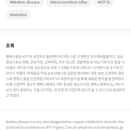
#Menkes disease
#Vesicourethral reflux
#ATP7A
#mutation
초록
멘케스병은 ATP7A 유전자의 돌연변이에 의한 드문 신경변성 구리대사질환이다. 임상
증상으로는 경련, 성장지연, 근력저하, 피부 과신전, 모발변형 및 비뇨기계 이상 등을 나
타낸다. 하지만 이런 임상증상은 생후 2-3개월 이후에 나타나기 시작하므로 조기에 진
단되기 어렵다. 저자들은 처음 요로감염으로 입원한 환아에서 추후 보인 신경학적 증상
으로 멘케스 병을 진단하였으며 ATP7A 유전자 분석을 통해 새로운 변이를 발견하였다.
비록 신경학적 증상이 멘케스병에서 가장 중요한 증상이지만, 멘케스병에 비뇨기계 이
상이 흔히 동반되는 것을 인식하는 것 또한 조기진단에 단서가 될 수 있으므로 중요하다
고 하겠다.
Menkes disease is a rare, neurodegenerative, copper metabolism disorder char
acterized by mutations in ATP7A gene. Clinical symptoms include epilepsy, gr