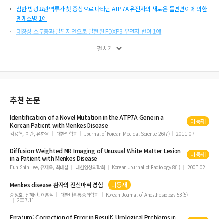
심한 방광요관역류가 첫 증상으로 나타난 ATP7A 유전자의 새로운 돌연변이에 의한
멘케스병 1예
대칭성 소두증과 발달지연으로 발현된 FOXP3 유전자 변이 1예
인천지역 입원환자의 신경학적 질환의 엔테로바이러스 혈청형과 엔테로바이러스 혈
펼치기
청형에 따른 신경학적 임상양상
영아에서 후소뇌 위치의 지주막 낭종 치료에 있어 다른 뇌척수액 역동학에 따른 고려
점
면역이 정상인 소아에서 발생한 대상포진과 무균성 수막염에 대한 증례기록
추천 논문
Identification of a Novel Mutation in the ATP7A Gene in a
미등재
Korean Patient with
Menkes
Disease
김용혁, 이란, 유한욱
대한의학회
Journal of Korean Medical Science 26(7)
2011.07
Diffusion-Weighted MR Imaging of Unusual White Matter Lesion
미등재
in a Patient with
Menkes
Disease
Eun Shin Lee, 유재욱, 최대섭
대한영상의학회
Korean Journal of Radiology 8(1)
2007.02
Menkes
disease
환자의 전신마취 경험
미등재
송장호, 신혜란, 이홍식
대한마취통증의학회
Korean Journal of Anesthesiology 53(5)
2007.11
Erratum: Correction of Error in Result: Urological Problems in