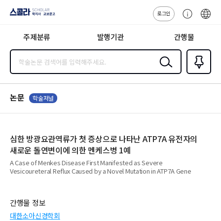
로그인
스콜라
고
ENG
SCHOLAR 학
객
지사·교보문고
주제분류
발행기관
간행물
센
터
검색
즐겨찾
기
0
논문
학술저널
심한 방광요관역류가 첫 증상으로 나타난 ATP7A 유전자의
새로운 돌연변이에 의한 멘케스병 1예
A Case of Menkes Disease First Manifested as Severe
Vesicoureteral Reflux Caused by a Novel Mutation in ATP7A Gene
간행물 정보
대한소아신경학회