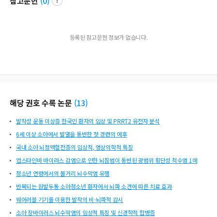
참고문헌
(
0
)
등록된 참고문헌 정보가 없습니다.
해당 권호 수록 논문
(
13
)
발작성 운동 이상증 한국인 환자의 임상 및 PRRT2 유전자 분석
6세 이상 소아에서 발열을 동반한 첫 경련의 예후
국내 소아 뇌정맥혈전증의 임상적, 영상의학적 특징
엡스타인바 바이러스 감염으로 인한 뇌침범이 동반된 광범위 횡단성 척수염 1예
청소년 연령에서의 볼거리 뇌수막염 유행
반복되는 원발두통 소아청소년 환자에서 뇌파 소견에 따른 치료 효과
웨어러블 기기를 이용한 발작의 비-뇌파적 감시
소아 장바이러스 뇌수막염의 임상적 특징 및 신경학적 합병증