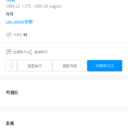
1984.12
175 - 198 (24 pages)
저자
Lee Jeong(李靖)
이용수
43
인용하기
공유하기
즐겨
원문보기
원문저장
구매하기
찾기
키워드
초록