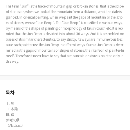
The term “Jun” is the trace of mountain gap or broken stones, that is the stripe
of stones or, when we look at the mountain form a distance, what the dale is
glanced. In oriental painting, when we paint the gaps of mountain or the strip
es of stones, we use “Jun Beop”. The “Jun Beop” is crassified in various ways,
by means of the shape of painting of morphology of brush-touch etc. It is rep
orted that the Jun Beop is devided into about 30 ways. And it is assembled on
bases of its similar characteristics, to say strictly, its ways are immumerous bec
ause each painter use the Jun Beop in different ways. Such a Jun Beop is deter
mined as the gaps of mountains or stripes of stones, the intention of painter-hi
mself. Therefore it never have to say that a mountain or store is painted only in
this way.
목차
Ⅰ. 序
Ⅱ. 本論
Ⅲ. 結
參考文獻
〈Abstract〉