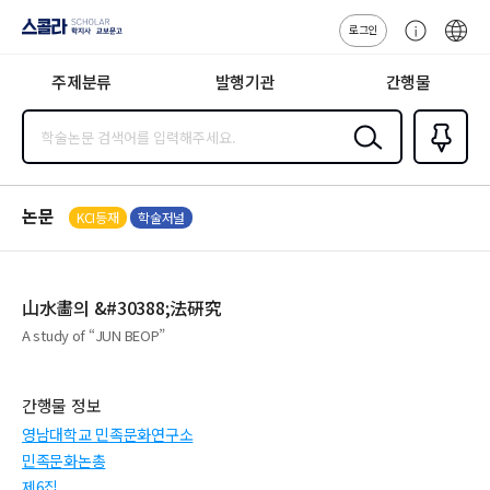
로그인
스콜라
고
ENG
SCHOLAR 학
객
지사·교보문고
주제분류
발행기관
간행물
센
터
검색
즐겨찾
기
0
논문
KCI등재
학술저널
山水畵의 &#30388;法硏究
A study of “JUN BEOP”
간행물 정보
영남대학교 민족문화연구소
민족문화논총
제6집