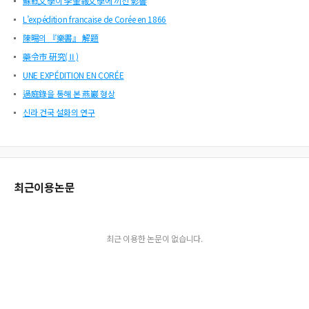
蘇軾文學이 李奎報文學에 끼친 影響
L’expédition francaise de Corée en 1866
陳暘의 『樂書』 解題
藥令市 硏究(Ⅱ)
UNE EXPÉDITION EN CORÉE
過庭錄을 통해 본 燕巖 형상
신라 건국 설화의 연구
최근이용논문
최근 이용한 논문이 없습니다.