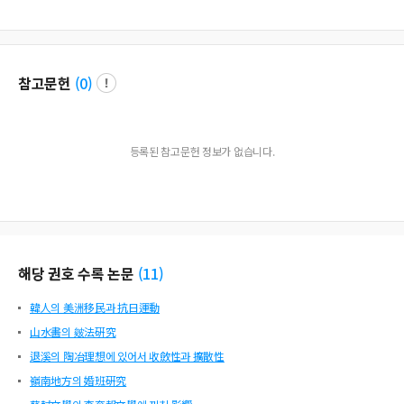
참고문헌
(
0
)
등록된 참고문헌 정보가 없습니다.
해당 권호 수록 논문
(
11
)
韓人의 美洲移民과 抗日運動
山水畵의 皴法硏究
退溪의 陶冶理想에 있어서 收斂性과 擴散性
嶺南地方의 婚班硏究