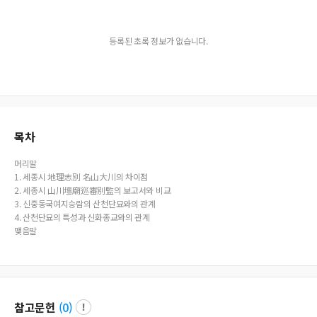
등록된 초록 정보가 없습니다.
목차
머리말
1. 세종시 地理志別 名山大川의 차이점
2. 세종시 山川壇廟巡審別監의 보고서와 비교
3. 신중동국여지승람의 산천단묘와의 관계
4. 산천단묘의 특성과 신화종교와의 관계
맺음말
참고문헌
(
0
)