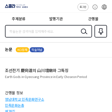
로그인
스콜라
고
ENG
SCHOLAR 학
객
지사·교보문고
주제분류
발행기관
간행물
센
터
검색
즐겨찾
기
0
논문
KCI등재
학술저널
조선전기 慶尙道의 山川壇廟와 그특징
Earth Gods in Gyeosang Province in Early Choseon Period
간행물 정보
영남대학교 민족문화연구소
민족문화논총
제28집