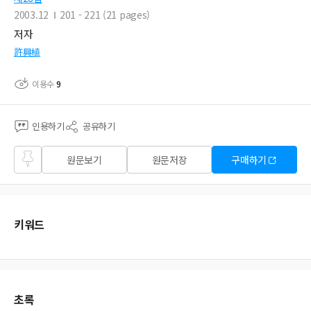
2003.12
201 - 221 (21 pages)
저자
許興植
이용수
9
인용하기
공유하기
즐겨
원문보기
원문저장
구매하기
찾기
키워드
초록