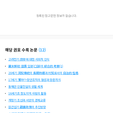
등록된 참고문헌 정보가 없습니다.
해당 권호 수록 논문
(
12
)
고려전기 庶孽에 대한 사회적 인식
麗末鮮初 音讀 입겿(口訣)의 綜合的 考察(1)
20세기 洞契傳統의 長期持續과 村契로서의 自治的 性格
17세기 ‘鄭中’=향안조직의 형성과 향촌자치
동해안 인물전설의 생활 세계
16세기초 청도지역 사림의 활동
개항기 조선과 서양의 경제교류
원간섭기 觀農政策의 추진방향