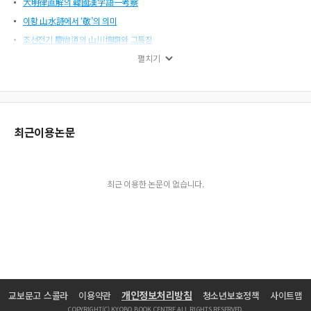
大明律直解의 韓國漢字語一考察
이황 山水詩에서 ‘敬’의 의미
조선전기 慶尙道의 山川壇廟와 그특징
서원과 이학의 일원화
펼치기
최근이용논문
최근 이용한 논문이 없습니다.
개인정보처리방침
교보문고 스콜라
이용약관
청소년보호정책
사이트맵
COPYRIGHT(C) KYOBO BOOK CENTRE ALL RIGHTS RESERVED.