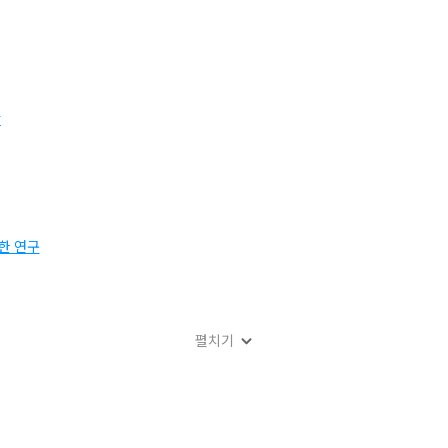
안
한 연구
펼치기