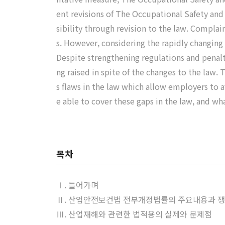
ent revisions of The Occupational Safety an
sibility through revision to the law. Complai
s. However, considering the rapidly changing 
Despite strengthening regulations and penaltie
ng raised in spite of the changes to the law. 
s flaws in the law which allow employers to av
e able to cover these gaps in the law, and 
목차
Ⅰ. 들어가며
Ⅱ. 산업안전보건법 전부개정법률의 주요내용과 
Ⅲ. 산업재해와 관련한 법적용의 실제와 문제점