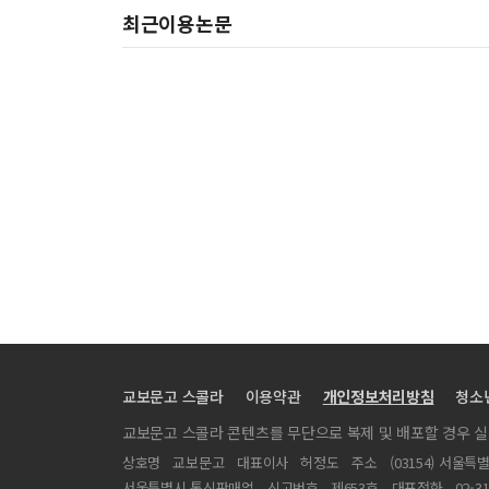
최근이용논문
교보문고 스콜라
이용약관
개인정보처리방침
청소
교보문고 스콜라 콘텐츠를 무단으로 복제 및 배포할 경우 
상호명
교보문고
대표이사
허정도
주소
(03154) 서울특
서울특별시 통신판매업
신고번호
제653호
대표전화
02-3