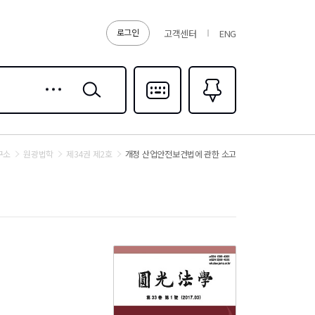
로그인
고객센터
ENG
상세
검색
검색
다국어입력
즐겨찾기
0
구소
원광법학
제34권 제2호
개정 산업안전보건법에 관한 소고