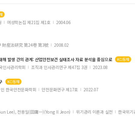
재
원
여성학논집 제21집 제1호
2004.06
 財産法硏究 第24卷 第3號
2008.02
재해
발생 간의 관계:
산업
안전보건 실태조사 자료 분석을 중심으로
KCI등재
국인사관리학회
조직과 인사관리연구 제47집 3권
2023.08
구
KCI등재
법인 한국안전문화학회
안전문화연구 제17호
2022.07
n Lee), 전용일(田庸一)(Yong Il Jeon)
위기관리 이론과 실천
한국위기관