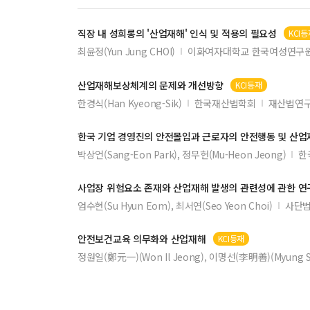
직장 내 성희롱의 '
산업재해
' 인식 및 적용의 필요성
KCI등
최윤정(Yun Jung CHOI)
이화여자대학교 한국여성연구
산업재해
보상체계의 문제와 개선방향
KCI등재
한경식(Han Kyeong-Sik)
한국재산법학회
재산법연구
한국 기업 경영진의 안전몰입과 근로자의 안전행동 및
산업
박상언(Sang-Eon Park), 정무헌(Mu-Heon Jeong)
한
사업장 위험요소 존재와
산업재해
발생의 관련성에 관한 연
엄수현(Su Hyun Eom), 최서연(Seo Yeon Choi)
사단
안전보건교육 의무화와
산업재해
KCI등재
정원일(鄭元一)(Won Il Jeong), 이명선(李明善)(Myung Su