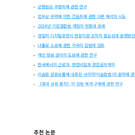
군형법상 추행죄에 관한 연구
업무상 위력에 의한 간음죄에 관한 다른 해석의 시도
2014년 기업결합법 개정의 현황과 과제
경찰의 디지털포렌식 현장지원 조직의 필요성과 운영방
나홀로 소송에 관한 각국의 입법례 검토
개인 정보 권리의 도보에 관한 연구
한국에서의 근로자, 영업비밀과 경업금지계약
이슬람 금융상품에 내포된 샤리아(이슬람법)의 원칙에 관
《중국 상법 통칙》의 입법 체계 구축에 관한 연구
임차인 보호방안에 관한 연구
개정 산업안전보건법에 관한 소고
추천 논문