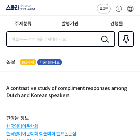
로그인
스콜라
고
ENG
SCHOLAR 학
객
지사·교보문고
주제분류
발행기관
간행물
센
터
검색
즐겨찾
기
0
논문
KCI등재
학술대회자료
A contrastive study of compliment responses among
Dutch and Korean speakers
간행물 정보
한국영미어문학회
한국영미어문학회 학술대회 발표논문집