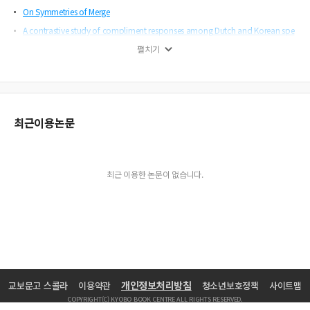
On Symmetries of Merge
A contrastive study of compliment responses among Dutch and Korean spe
akers
펼치기
찰스 디킨스와 김경욱의 「크리스마스 캐럴」에 나타난 초자연성
「드라이 샐베이지즈」
나오미 월러스의 『미국의 심장부에』나타난 트라우마
Possibility of Team-Teaching Between Native-Speaking and Korean English
최근이용논문
Teachers in a University General English Program
부정관사의 효과적인 교수법
미국 대중 서사에서의 저항과 변혁의 메커니즘
최근 이용한 논문이 없습니다.
연극으로 전후 영국사회 읽기
『황무지』에 나타난 죽음
A Typological Study on the Categorization of Speech Parts
여성적 글쓰기와 여성의 몸
한국어 부정극성의 통사 구조와 의미 구조
라이프니츠의 단자론과 엘리엇의 『네 사중주』
개인정보처리방침
교보문고 스콜라
이용약관
청소년보호정책
사이트맵
동물의 꿈
COPYRIGHT(C) KYOBO BOOK CENTRE ALL RIGHTS RESERVED.