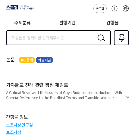
로그인
스콜라
고
ENG
SCHOLAR 학
객
지사·교보문고
주제분류
발행기관
간행물
센
터
검색
즐겨찾
기
0
논문
KCI등재
학술저널
가야불교 전래 관련 쟁점 재검토
A Critical Review of the Issues of Gaya Buddhism Introduction - With
Special Reference to the Buddhist Terms and Transliterations
펼
Mentioned in the Samgukyusa -
치
기
간행물 정보
보조사상연구원
보조사상