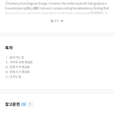
3) Korean phonological change. However, this writer explored Samgukyusa s
Eosanbulyeong(魚山佛影) tale and corresponding transliterations, finding that
the word Gaya came from nagarahara mentioned as Nageragal(那揭羅曷). In
particular, this place was found to have been a trade hub connecting the West
펼치기
and East in ancient times, and part of Gandhara from which region Buddhist s
criptures and images were brought to China. Second, with regard to existing t
heories related to the origin from which Buddhism was brought to Gaya, whic
h include 1) Ayuta(阿踰陀) was an imaginary city created after Ramayana and
2) South India in relation to South India s fish worship faith, this writer comple
mented the existing theories and saw the area as an actual city in the middle a
목차
nd north region in ancient India. Third, with regard to the Gaya Buddhism pre
aching time, attention was paid to ‘Sanggyo(像敎)’ mentioned in Samgukyusa
Ⅰ. 들어가는 말
s PasaSeokdap(婆娑石塔). Apart from the general understanding or interpretat
Ⅱ. 가락국 국명 재검토
ion of ‘Sanggyo=Buddhism’, if the word Sanggyo is originally meant as Budd
Ⅲ. 전래 지역 재검토
ha image and Buddha teaching, it can be translated as being unable to build t
Ⅳ. 전래 시기 재검토
emples due to the absence of Buddha image and Buddhist scriptures. In other
Ⅴ. 나가는 말
words, if this interpretation is allowed, the Gaya Buddhism preaching time ca
n be traced back to the early founding time of Gaya depending on the interpr
etation of Sanggyo.
참고문헌
(
0
)