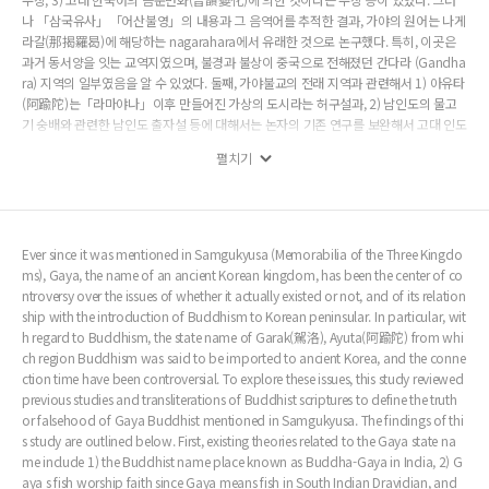
나 「삼국유사」「어산불영」의 내용과 그 음역어를 추적한 결과, 가야의 원어는 나게
라갈(那揭羅曷)에 해당하는 nagarahara에서 유래한 것으로 논구했다. 특히, 이곳은
과거 동서양을 잇는 교역지였으며, 불경과 불상이 중국으로 전해졌던 간다라 (Gandha
ra) 지역의 일부였음을 알 수 있었다. 둘째, 가야불교의 전래 지역과 관련해서 1) 아유타
(阿踰陀)는「라마야나」이후 만들어진 가상의 도시라는 허구설과, 2) 남인도의 물고
기 숭배와 관련한 남인도 출자설 등에 대해서는 논자의 기존 연구를 보완해서 고대 인도
중북부 지역에 실존했던 도시로 보았다. 셋째, 가야불교 전래 시기와 관련해서는 「삼
펼치기
국유사」「파사석탑」에서 언급된 ‘상교(像敎)’라는 말에 주목했다. ‘상교=불교’로 이
해하는 일반적 해석이 아니라, 상교라는 단어의 본래 뜻인 불상과 교법으로 해석해 보
면, ‘상교’ 가 나오는 구절을 ‘불상과 경전이 없어서 절을 짓지 못했다’로 번역할 수 있기
때문이다. 즉 이러한 해석이 가능하다면, 가야불교의 전래 시기는 가야 성립 초기까지
거슬러 올라갈 수 있다고 보았다.
Ever since it was mentioned in Samgukyusa (Memorabilia of the Three Kingdo
ms), Gaya, the name of an ancient Korean kingdom, has been the center of co
ntroversy over the issues of whether it actually existed or not, and of its relation
ship with the introduction of Buddhism to Korean peninsular. In particular, wit
h regard to Buddhism, the state name of Garak(駕洛), Ayuta(阿踰陀) from whi
ch region Buddhism was said to be imported to ancient Korea, and the conne
ction time have been controversial. To explore these issues, this study reviewed
previous studies and transliterations of Buddhist scriptures to define the truth
or falsehood of Gaya Buddhist mentioned in Samgukyusa. The findings of thi
s study are outlined below. First, existing theories related to the Gaya state na
me include 1) the Buddhist name place known as Buddha-Gaya in India, 2) G
aya s fish worship faith since Gaya means fish in South Indian Dravidian, and