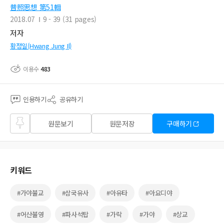
普照思想 第51輯
2018.07
9 - 39 (31 pages)
저자
황정일(Hwang Jung Il)
이용수
483
인용하기
공유하기
즐겨
원문보기
원문저장
구매하기
찾기
키워드
#가야불교
#삼국유사
#아유타
#아요디야
#어산불영
#파사석탑
#가락
#가야
#상교