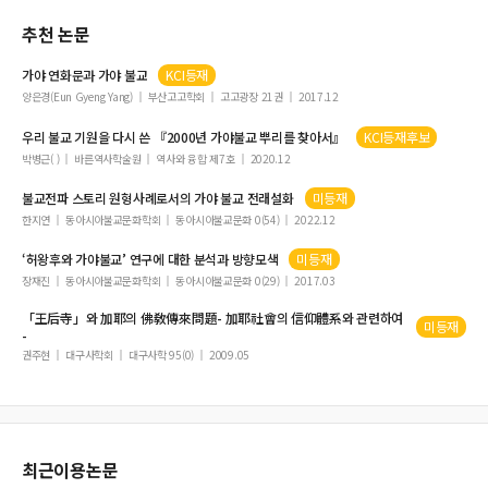
추천 논문
가야
연화문과
가야
불교
KCI등재
양은경(Eun Gyeng Yang)
부산고고학회
고고광장 21권
2017.12
우리
불교
기원을 다시 쓴 『2000년
가야불교
뿌리를 찾아서』
KCI등재후보
박병근( )
바른역사학술원
역사와 융합 제7호
2020.12
불교
전파 스토리 원형사례로서의
가야
불교
전래설화
미등재
한지연
동아시아불교문화학회
동아시아불교문화 0(54)
2022.12
‘허왕후와
가야불교
’ 연구에 대한 분석과 방향모색
미등재
장재진
동아시아불교문화학회
동아시아불교문화 0(29)
2017.03
「王后寺」와
加耶
의
佛敎
傳來問題-
加耶
社會의 信仰體系와 관련하여
미등재
-
권주현
대구사학회
대구사학 95(0)
2009.05
최근이용논문