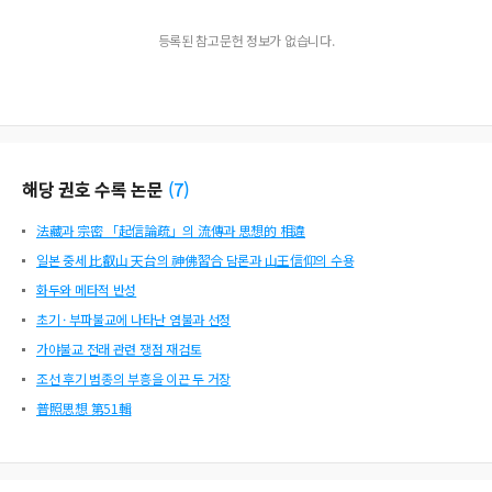
등록된 참고문헌 정보가 없습니다.
해당 권호 수록 논문
(
7
)
法藏과 宗密 「起信論疏」의 流傳과 思想的 相違
일본 중세 比叡山 天台의 神佛習合 담론과 山王信仰의 수용
화두와 메타적 반성
초기 · 부파불교에 나타난 염불과 선정
가야불교 전래 관련 쟁점 재검토
조선 후기 범종의 부흥을 이끈 두 거장
普照思想 第51輯