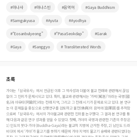
#마나사
#마나스빈
#음역어
#Gaya Buddhism
#Samgukyusa
#Ayuta
#Ayodhya
#“Eosanbulyeong”
#“PasaSeokdap”
#Garak
#Gaya
#Sanggyo
# Transliterated Words
초록
가야는「삼국유사」에서 언급된 이후 그 역사성과 더불어 불교 전래와 관련해서 끊임
없이 그 진위가 문제시되고 있다. 특히, 불교와 관련해서는 ‘가락(駕洛)’이라는 국명(國
名)과 아유타(阿踰陀)라는 전래 지역, 그리고 그 전래 시기가 문제로 되고 있다. 본 연구
는 이 문제들을 중심으로 선행연구를 검토하고 불전(佛典)의 음역어(音譯語)를 추적함
으로써「삼국유사」에서의 가야불교와 관련한 진위를 논구했다. 그 결과 본 연구를 통
해 다음과 같은 연구 성과를 얻을 수 있었다. 첫째, 가야의 국명과 관련한 기존의 주장은
1) 인도의 붓다-가야 (Buddha-Gaya)라는 불교적 지명에 근거한 주장, 2) 남인도 드라
비다어 에서 ‘가야’가 물고기를 뜻하기 때문에 가야 지역의 물고기 숭배와 관련되었다는
주장, 3) 고대 한국어의 음운변화(音韻變化)에 의한 것이라는 주장 등이 있었다. 그러