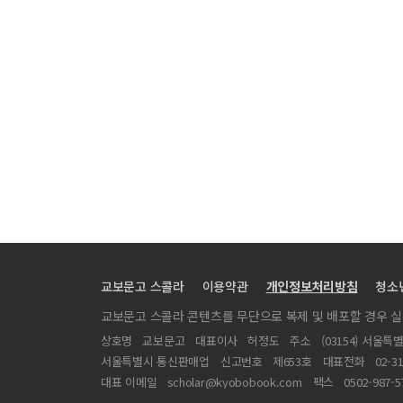
교보문고 스콜라
이용약관
개인정보처리방침
청소
교보문고 스콜라 콘텐츠를 무단으로 복제 및 배포할 경우 
상호명
교보문고
대표이사
허정도
주소
(03154) 서울특
서울특별시 통신판매업
신고번호
제653호
대표전화
02-3
대표 이메일
scholar@kyobobook.com
팩스
0502-987-5