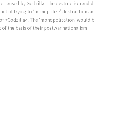
ice caused by Godzilla. The destruction and d
act of trying to ‘monopolize’ destruction an
 of <Godzilla>. The ‘monopolization’ would b
 of the basis of their postwar nationalism.