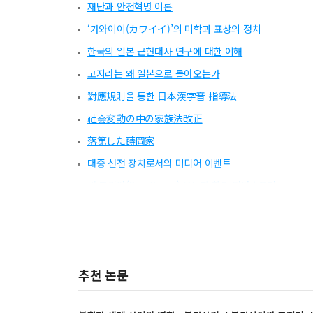
재난과 안전혁명 이론
‘가와이이(カワイイ)’의 미학과 표상의 정치
한국의 일본 근현대사 연구에 대한 이해
고지라는 왜 일본으로 돌아오는가
對應規則을 통한 日本漢字音 指導法
社会変動の中の家族法改正
落第した蒔岡家
대중 선전 장치로서의 미디어 이벤트
원 코리아(One Korea) 운동과 한인 디아스포라
추천 논문