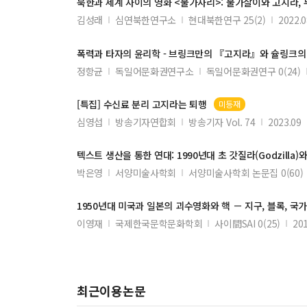
북한과 세계 사이의 영화 <불가사리>: 불가살이와
고지라
,
김성래
심연북한연구소
현대북한연구 25(2)
2022.0
폭력과 타자의 윤리학 - 브링크만의 『
고지라
』와 슐링크의
정항균
독일어문화권연구소
독일어문화권연구 0(24)
[특집] 수신료 분리
고지라
는 퇴행
미등재
심영섭
방송기자연합회
방송기자 Vol. 74
2023.09
텍스트 생산을 통한 연대: 1990년대 초 갓질라(Godzill
박은영
서양미술사학회
서양미술사학회 논문집 0(60)
1950년대 미국과 일본의 괴수영화와 핵 － 지구, 블록, 국
이영재
국제한국문학문화학회
사이間SAI 0(25)
20
최근이용논문