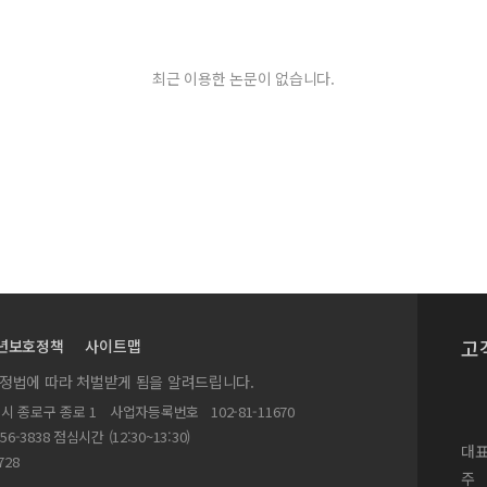
최근 이용한 논문이 없습니다.
고
년보호정책
사이트맵
실정법에 따라 처벌받게 됨을 알려드립니다.
별시 종로구 종로 1
사업자등록번호
102-81-11670
156-3838 점심시간 (12:30~13:30)
대표
728
주