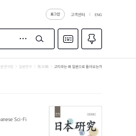
로그인
고객센터
ENG
상세
검색
검색
다국어입력
즐겨찾기
0
일본연구원
일본연구
第30輯
고지라는 왜 일본으로 돌아오는가
anese Sci-Fi