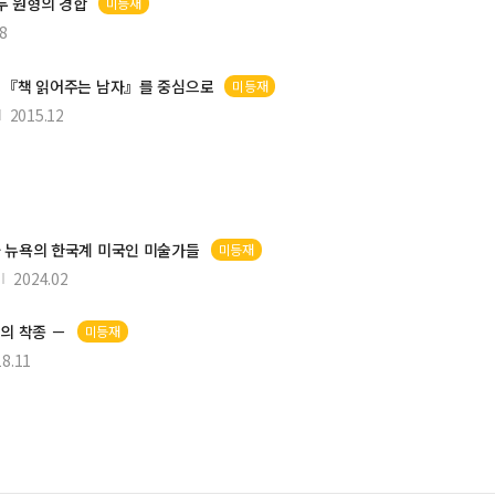
 두 원형의 경합
미등재
8
 『책 읽어주는 남자』를 중심으로
미등재
2015.12
a)와 뉴욕의 한국계 미국인 미술가들
미등재
2024.02
가의 착종 －
미등재
18.11