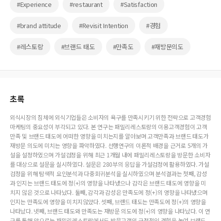
#Experience
#restaurant
#Satisfaction
#brand attitude
#Revisit Intention
#경험
#레스토랑
#브랜드 태도
#만족도
#재방문의도
초록
외식시장의 침체에 외식기업들은 소비자의 욕구를 만족시키기 위한 전략으로 고객경험
마케팅의 중요성이 부각되고 있다. 본 연구는 패밀리레스토랑의 이용고객경험이 고객
만족 및 브랜드 태도에 어떠한 영향을 미치는지를 알아보며 고객만족과 브랜드 태도가
재방문 의도에 미치는 영향을 파악하였다. 선행연구의 이론적 배경을 근거로 5개의 가
설을 설정하였으며 가설검정을 위해 최근 1개월 내에 패밀리레스토랑을 방문한 소비자
를 대상으로 설문을 실시하였다. 설문은 280부의 응답을 가설검정에 활용하였다. 가설
검정을 위해 탐색적 요인분석과 다중회귀분석을 실시하였으며 분석결과는 첫째, 감성
과 인지는 브랜드 태도에 정(+)의 영향을 나타냈으나 감각은 브랜드 태도에 영향을 미
치지 않은 것으로 나타났다. 둘째, 감각과 감성은 만족도에 정(+)의 영향을 나타냈으며
인지는 만족도에 영향을 미치지않았다. 셋째, 브랜드 태도는 만족도에 정(+)의 영향을
나타났다. 넷째, 브랜드 태도와 만족도는 재방문 의도에 정(+)의 영향을 나타났다. 이 연
구를 통해 앞으로는 패밀리레스토랑에서도 방문고객의 긍정적인 경험을 높여 브랜드