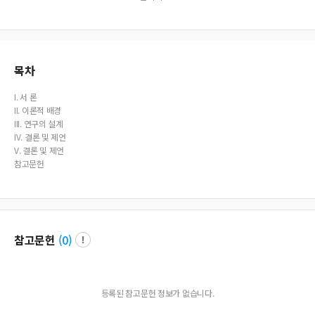
earch on this experience. Thus, this study will suggest implications for long-ter
m, practical customer management for the restaurateurs.
목차
I. 서 론
II. 이론적 배경
III. 연구의 설계
IV. 결론 및 제언
V. 결론 및 제언
참고문헌
참고문헌
(
0
)
등록된 참고문헌 정보가 없습니다.