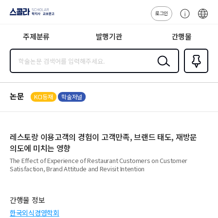
로그인
스콜라
고
ENG
SCHOLAR 학
객
지사·교보문고
주제분류
발행기관
간행물
센
터
검색
즐겨찾
기
0
논문
KCI등재
학술저널
레스토랑 이용고객의 경험이 고객만족, 브랜드 태도, 재방문
의도에 미치는 영향
The Effect of Experience of Restaurant Customers on Customer
Satisfaction, Brand Attitude and Revisit Intention
간행물 정보
한국외식경영학회