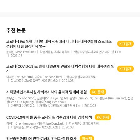
한 연구
천연발효빵 선택속성이 고객만족 및 재구매의도에 미치는 영향 연구
푸드 트럭의 지각된 서비스 품질이 고객만족과 재방문의도에 미치는 영향
추천 논문
커피전문점의 경험가치, 브랜드이미지, 감정반응 및 브랜드애호도 간의 구조관계 분
석
코로나-19로 인한 비대면 대학 생활에서 나타나는 대학생들의 스트레스
KCI등재
경험에 대한 현상학적 연구
문화진(Moon Hwa Jin)
학습자중심교과교육학회
학습자중심교과교육연구 제21권 11호
2021.06
코로나(COVID-19)로 인한 대인관계 변화와 대처경험에 대한 대학생의 인
KCI등재
식
이혜은(Lee Hye Eun), 이순희(Lee Soon Hee)
학습자중심교과교육학회
학습자중심교과교육연구 제21권 16호
2021.08
지적장애인거주시설 사회복지사의 윤리적 딜레마 경험
KCI등재
조우연(Cho Woo Yeon), 신경애(Shin Kyoung Ae), 김영이(Kim Young Ey), 김은주(Kim Eun Joo), 전은
경(Jeon Eun Kyoung), 강희숙(Kang Hee Sook)
한국장애인재활협회
재활복지 재활복지 제17권 제1호
2013.03
COVID-19에 따른 중등 교사의 원격수업에 대한 경험 탐색
KCI등재
최형미(Che Hyung-mi), 이동국(Lee Dongkuk)
학습자중심교과교육학회
학습자중심교과교육연구 제20권 16호
2020.08
임신중단(낙태)에 관한 여성의 인식과 경험 조사
미등재