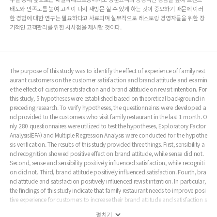
태도와 만족도를 높여 고객이 다시 재방문 할 수 있게 하는 것이 중요하기 때문에 이러
한 경험에 대한 연구는 필요하다고 사료되며 실무적으로 레스토랑 경영자들을 위한 장
기적인 고객관리를 위한 시사점을 제시할 것이다.
The purpose of this study was to identify the effect of experience of family rest
aurant customers on the customer satisfaction and brand attitude and examin
e the effect of customer satisfaction and brand attitude on revisit intention. For
this study, 5 hypotheses were established based on theoretical background in
preceding research. To verify hypotheses, the questionnaires were developed a
nd provided to the customers who visit family restaurant in the last 1 month. O
nly 280 questionnaires were utilized to test the hypotheses, Exploratory Factor
Analysis(EFA) and Multiple Regression Analysis were conducted for the hypothe
sis verification. The results of this study provided three things. First, sensibility a
nd recognition showed positive effect on brand attitude, while sense did not.
Second, sense and sensibility positively influenced satisfaction, while recogniti
on did not. Third, brand attitude positively influenced satisfaction. Fourth, bra
nd attitude and satisfaction positively influenced revisit intention. In particular,
the findings of this study indicate that family restaurant needs to improve posi
tive experience for customers to increase their brand attitude and satisfaction s
o that they will revisit again and moreover, it’s necessary to conduct further res
펼치기