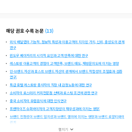
해당 권호 수록 논문
(
13
)
외식 배달앱의 기능적․정보적 특성과 이용고객의 지각된 가치, 신뢰, 충성도의 관계
연구
윈도우 베이커리의 시각적 요인과 고객 만족에 대한 연구
레스토랑 이용고객의 경험이 고객만족, 브랜드 태도, 재방문의도에 미치는 영향
인-브랜드 자산과 호스트 브랜드 자산의 관계에서 브랜드 적합성의 조절효과 검증
연구:
특급 호텔 레스토랑 종사자의 직장 내 감정노동에 대한 연구
소비자의 로스터리 커피전문점 선택과 로스팅 조건에 관한 연구
중국 소비자의 유럽음식에 대한 인식연구
프랜차이즈 슈퍼바이저의 고객지향성이 재무성과에 미치는 영향:
브랜드 진정성이 브랜드 일치성과 브랜드 열의에 미치는 영향과 브랜드 로얄티와의
관계
펼치기
식생활 라이프스타일에 따른 한식당의 Take-Out Food 선택속성과 이용행태에 관