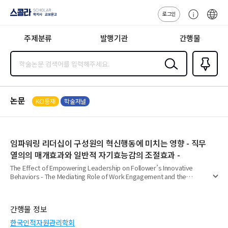
로그인
스콜라
고
ENG
SCHOLAR 학
객
지사·교보문고
주제분류
발행기관
간행물
센
터
검색
즐겨찾
기
0
논문
KCI등재
학술저널
임파워링 리더십이 구성원의 혁신행동에 미치는 영향 - 직무
열의의 매개효과와 일반적 자기효능감의 조절효과 -
The Effect of Empowering Leadership on Follower’s Innovative
Behaviors - The Mediating Role of Work Engagement and the
펼
Moderating Effect of General Self-Efficacy -
치
기
간행물 정보
한국인적자원관리학회