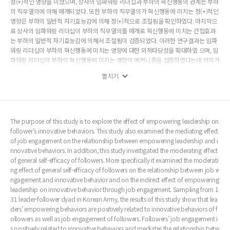
정(+)적인 영향을 미쳤으며, 상사의 임파워링 리더십과 부하의 혁신행동의 관계는 부하
의 직무열의에 의해 매개되었다. 또한 부하의 직무열의가 혁신행동에 미치는 정(+)적인
영향은 부하의 일반적 자기효능감에 의해 정(+)적으로 조절됨을 확인하였다. 마지막으
로 상사의 임파워링 리더십이 부하의 직무열의를 매개로 혁신행동에 미치는 간접효과
는 부하의 일반적 자기효능감에 의해서 조절됨이 검증되었다. 이러한 연구결과는 임파
워링 리더십이 부하의 혁신행동에 미치는 영향에 대한 외적타당성을 확대하였 으며, 임
파워링 리더십이 부하의 혁신행동에 미치는 영향의 메커니즘을 검증하였다는데 의의가
있다. 또한 군 조직에서의 임파워링 리더십에 대한 효과성 검증을 통해 일반사회에서 효
펼치기
과성을 가지는 임파워링 리더십이 군 조직에도 적용 될 수 있음을 확인하였다. 그리고
부하의 혁신행동을 장려하기 위해 군 조직 관리자들이 임파워링 리더십과 직무열의에
대한 관심을 가질 필요성이 있음을 제안하였다. 끝으로 임파 워링 리더십이 모든 부하에
게 동일한 영향을 미치는 것이 아니라, 개인의 특성에 따라 그 효과가 강화되 거나, 혹은
중화될 수 있음을 확인함으로써, 향후 연구에 대한 발전 방향을 제시하였다.
The purpose of this study is to explore the effect of empowering leadership on
follower’s innovative behaviors. This study also examined the mediating effect
of job engagement on the relationship between empowering leadership and i
nnovative behaviors. In addition, this study investigated the moderating effect
of general self-efficacy of followers. More specifically it examined the moderati
ng effect of general self-efficacy of followers on the relationship between job e
ngagement and innovative behavior and on the indirect effect of empowering
leadership on innovative behavior through job engagement. Sampling from 1
31 leader-follower dyad in Korean Army, the results of this study show that lea
ders’ empowering behaviors are positively related to innovative behaviors of f
ollowers as well as job engagement of followers. Followers’ job engagement i
s positively related to innovative behaviors and mediates the relationship betw