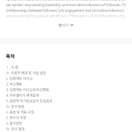
een leaders’ empowering leadership and innovative behaviors of followers. Th
e relationships between followers’ job engagement and innovative behaviors
were moderated by general self-efficacy of followers such that the effects of jo
b engagement on innovative behaviors were stronger for those with higher ge
펼치기
neral self-efficacy than those with lower general self-efficacy. Finally, the indirec
t effects of empowering leadership on innovative behaviors through job enga
gement were moderated by followers’ general self-efficacy such that the indire
ct effects were stronger for those with higher general self-efficacy than those wi
th lower general self-efficacy. The results of this study expand the extant literatu
re on empowering leadership, job engagement, and innovative behaviors bec
목차
ause it explains the potential influential mechanism of empowering leadershi
p. This study also have some practical implication that organizations should t
Ⅰ. 서 론
rain and educate their leaders to conduct empowering leadership in order to f
Ⅱ. 이론적 배경 및 가설 설정
oster innovative behaviors of organizational members.
1. 임파워링 리더십
2. 혁신행동
3. 임파워링 리더십과 혁신행동
4. 직무열의의 매개효과
5. 일반적 자기효능감의 조절효과
Ⅲ. 연구 방법
1. 표본 및 자료 수집
2. 변수의 측정
3. 분석방법
Ⅳ. 연구 결과