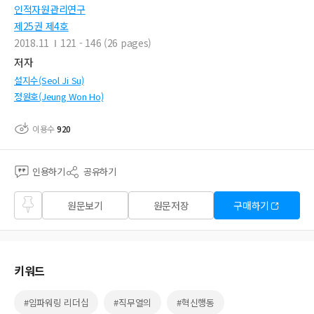
인적자원관리연구
제25권 제4호
2018.11
121 - 146 (26 pages)
저자
설지수(Seol Ji Su)
정원호(Jeung Won Ho)
이용수
920
인용하기
공유하기
즐겨
원문보기
원문저장
구매하기
찾기
키워드
#임파워링 리더십
#직무열의
#혁신행동