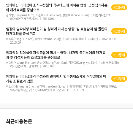
임파워링
리더십
이 조직구성원의 직무태도에 미치는 영향: 긍정심리자본
KCI등재
의 매개효과를 중심으로
김대영(Daeyoung Kim), 이길석(Gil Seok Lee), 정원호(Wonho Jeung)
대한리더십학회
리더십연구 제7권 제2호
2016.06
팀장의
임파워링
리더십
이 팀 성과에 미치는 영향: 팀 효능감과 팀 몰입의
KCI등재
매개효과를 중심으로
이상훈(Sang Hun Lee), 정원호(Wonho Jeung)
대한리더십학회
리더십연구 제6권 제3호
2015.09
임파워링
리더십
이 지식공유에 미치는 영향 : 내재적 동기부여의 매개효
KCI등재
과 및 감성지능의 조절효과를 중심으로
이형민(Hyoung Min Lee), 손승연(Seung Yeon Son), 김경규(Kyung Kyu Kim)
대한리더십학회
리더십연구 제6권 제3호
2015.09
임파워링
리더십
과 직무성과의 관계에서 업무통제소재와 직무열의의 매
KCI등재
개된 조절효과 검증
최민성(Min-seung Choi), 송해덕(Hae-deok Song)
중앙대학교 휴먼-AI 인게이지먼트 연구소
역량개발학습연구(구 한국HRD연구) 제12권 제3호
2017.09
최근이용논문