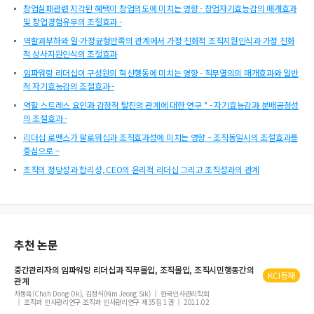
창업실패관련 지각된 혜택이 창업의도에 미치는 영향 - 창업자기효능감의 매개효과
및 창업경험유무의 조절효과 -
역할과부하와 일-가정균형만족의 관계에서 가정 친화적 조직지원인식과 가정 친화
적 상사지원인식의 조절효과
임파워링 리더십이 구성원의 혁신행동에 미치는 영향 - 직무열의의 매개효과와 일반
적 자기효능감의 조절효과 -
역할 스트레스 요인과 감정적 탈진의 관계에 대한 연구 * - 자기효능감과 분배공정성
의 조절효과 -
리더십 로맨스가 팔로워십과 조직효과성에 미치는 영향 – 조직동일시의 조절효과를
중심으로 –
조직의 정당성과 합리성, CEO의 윤리적 리더십 그리고 조직성과의 관계
추천 논문
중간관리자의
임파워링
리더십
과 직무몰입, 조직몰입, 조직시민행동간의
KCI등재
관계
차동옥(Chah Dong-Ok), 김정식(Kim Jeong Sik)
한국인사관리학회
조직과 인사관리연구 조직과 인사관리연구 제35집 1권
2011.02