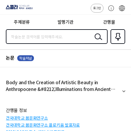
로그인
스콜라
고
ENG
SCHOLAR 학
객
지사·교보문고
주제분류
발행기관
간행물
센
터
검색
즐겨찾
기
0
논문
학술저널
Body and the Creation of Artistic Beauty in
Anthropocene &#8212;Illuminations from Ancient
Chinese Literary Theory
펼
치
기
간행물 정보
건국대학교 몸문화연구소
건국대학교 몸문화연구소 콜로키움 발표자료