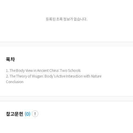
등록된 초록 정보가 없습니다.
목차
1. The Body View in Ancient China: Two Schools
2. The Theory of Wugan: Body’s Active Interaction with Nature
Conclusion
참고문헌
(
0
)