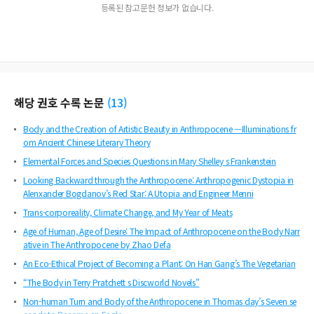
등록된 참고문헌 정보가 없습니다.
해당 권호 수록 논문
(
13
)
Body and the Creation of Artistic Beauty in Anthropocene —Illuminations fr
om Ancient Chinese Literary Theory
Elemental Forces and Species Questions in Mary Shelley s Frankenstein
Looking Backward through the Anthropocene: Anthropogenic Dystopia in
Alenxander Bogdanov’s Red Star: A Utopia and Engineer Menni
Trans-corporeality, Climate Change, and My Year of Meats
Age of Human, Age of Desire: The Impact of Anthropocene on the Body Narr
ative in The Anthropocene by Zhao Defa
An Eco-Ethical Project of Becoming a Plant: On Han Gang’s The Vegetarian
“The Body in Terry Pratchett s Discworld Novels”
Non-human Turn and Body of the Anthropocene in Thomas day’s Seven se