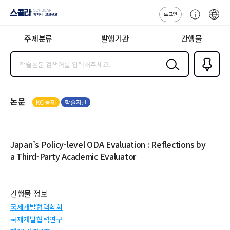
로그인
스콜라
고
ENG
SCHOLAR 학
객
지사·교보문고
주제분류
발행기관
간행물
센
터
검색
즐겨찾
기
0
논문
KCI등재
학술저널
Japan’s Policy-level ODA Evaluation : Reflections by
a Third-Party Academic Evaluator
간행물 정보
국제개발협력학회
국제개발협력연구