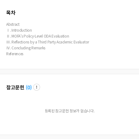
목차
Abstract
Ⅰ. Introduction
Ⅱ. MOFA’s Policy-Level ODA Evaluation
Ⅲ. Reflections by a Third Party Academic Evaluator
Ⅳ. Concluding Remarks
References
참고문헌
(
0
)
등록된 참고문헌 정보가 없습니다.