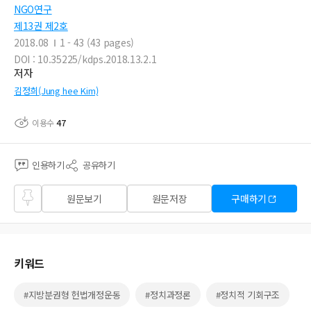
NGO연구
제13권 제2호
2018.08
1 - 43 (43 pages)
DOI : 10.35225/kdps.2018.13.2.1
저자
김정희(Jung hee Kim)
이용수
47
인용하기
공유하기
즐겨
원문보기
원문저장
구매하기
찾기
키워드
#지방분권형 헌법개정운동
#정치과정론
#정치적 기회구조