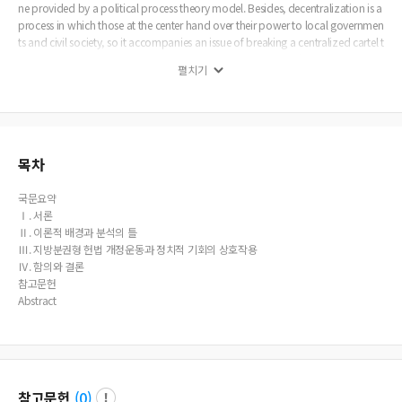
ne provided by a political process theory model. Besides, decentralization is a
process in which those at the center hand over their power to local governmen
ts and civil society, so it accompanies an issue of breaking a centralized cartel t
hat has been in place for a long time. Therefore, the‘structure’behind the‘politi
펼치기
cal opportunity’needs to be revealed. Constitutional reform for decentralizati
on is a task that changes the ‘structure,’so limiting the goal of the reform just to
expanding the mid- and long-term ‘political opportunity’has limitations. The
action plans suggested for constitutional reform for decentralization are as fol
lows: first, actively promoting deliberative democracy as a means of spreadin
g discussions on the constitutional reform led by citizens, not the parliament.
목차
Second, pushing ahead with the constitutional reform step by step with the 2n
d reform for reorganizing the power structure following the 1st reform that em
국문요약
phasizes strengthening basic human rights and decentralization.
Ⅰ. 서론
Ⅱ. 이론적 배경과 분석의 틀
Ⅲ. 지방분권형 헌법 개정운동과 정치적 기회의 상호작용
Ⅳ. 함의와 결론
참고문헌
Abstract
참고문헌
(
0
)