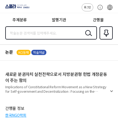
로그인
스콜라
고
ENG
SCHOLAR 학
객
지사·교보문고
주제분류
발행기관
간행물
센
터
검색
즐겨찾
기
0
논문
KCI등재
학술저널
새로운 분권자치 실천전략으로서 지방분권형 헌법 개정운동
이 주는 함의
Implications of Constitutional Reform Movement as a New Strategy
for Self-government and Decentralization : Focusing on the
펼
Interaction Between Agencies and Political Opportunities
치
기
간행물 정보
한국NGO학회