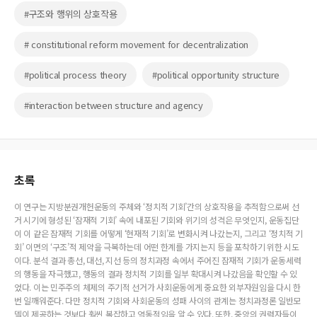
#구조와 행위의 상호작용
# constitutional reform movement for decentralization
#political process theory
#political opportunity structure
#interaction between structure and agency
초록
이 연구는 지방분권개헌운동의 주체와 ‘정치적 기회’간의 상호작용을 추적함으로써 선
거 시기에 형성된 ‘잠재적 기회’ 속에 내포된 기회와 위기의 성격은 무엇인지, 운동집단
이 이 같은 잠재적 기회를 어떻게 ‘현재적 기회’로 변화시켜 나갔는지, 그리고 ‘정치적 기
회’ 이면의 ‘구조’적 제약을 극복하는데 어떤 한계를 가지는지 등을 포착하기 위한 시도
이다. 분석 결과 총선, 대선, 지선 등의 정치과정 속에서 주어진 잠재적 기회가 운동세력
의 행동을 자극했고, 행동의 결과 정치적 기회를 일부 확대시켜 나갔음을 확인할 수 있
었다. 이는 민주주의 체제의 주기적 선거가 사회운동에게 중요한 외부자원임을 다시 한
번 일깨워준다. 다만 정치적 기회와 사회운동의 성패 사이의 관계는 정치과정론 일반모
델이 제공하는 것보다 훨씬 복잡하고 역동적임을 알 수 있다. 또한, 중앙의 권력자들이