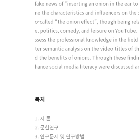
fake news of “inserting an onion in the ear t
ne the characteristics and influencers on the
o-called “the onion effect”, though being rel
e, politics, comedy, and leisure on YouTube.
ssess the professional knowledge in the field
ter semantic analysis on the video titles of 
d the benefits of onions. Through these find
hance social media literacy were discussed a
목차
1. 서 론
2. 문헌연구
3. 연구문제 및 연구방법