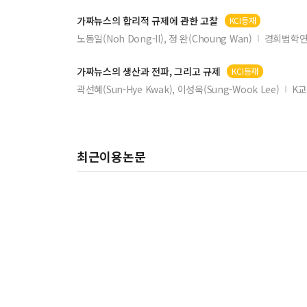
가짜뉴스
의 합리적 규제에 관한 고찰
KCI등재
노동일(Noh Dong-Il), 정 완(Choung Wan)
경희법학
가짜뉴스
의 생산과 전파, 그리고 규제
KCI등재
곽선혜(Sun-Hye Kwak), 이성욱(Sung-Wook Lee)
K
최근이용논문