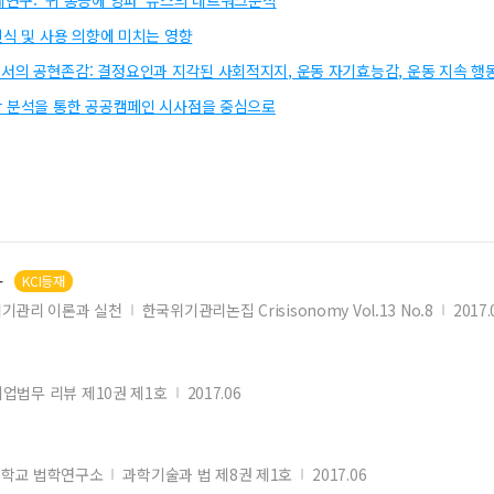
연구: ‘귀 통증에 양파’ 뉴스의 네트워크분석
인식 및 사용 의향에 미치는 영향
의 공현존감: 결정요인과 지각된 사회적지지, 운동 자기효능감, 운동 지속 행
망 분석을 통한 공공캠페인 시사점을 중심으로
-
KCI등재
기관리 이론과 실천
한국위기관리논집 Crisisonomy Vol.13 No.8
2017.
기업법무 리뷰 제10권 제1호
2017.06
학교 법학연구소
과학기술과 법 제8권 제1호
2017.06