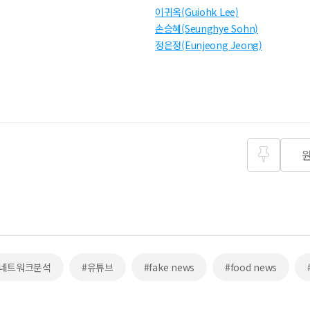
이귀옥(Guiohk Lee)
손승혜(Seunghye Sohn)
정은정(Eunjeong Jeong)
즐겨찾
기
#네트워크분석
#유튜브
#fake news
#food news