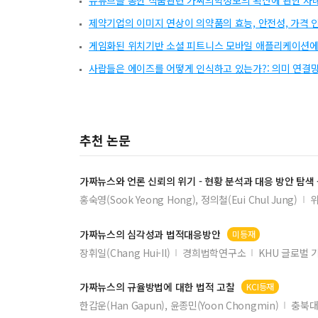
유튜브를 통한 식품관련 가짜의학정보의 확산에 관한 사례
제약기업의 이미지 연상이 의약품의 효능, 안전성, 가격 
게임화된 위치기반 소셜 피트니스 모바일 애플리케이션에서
사람들은 에이즈를 어떻게 인식하고 있는가?: 의미 연결
추천 논문
가짜뉴스
와 언론 신뢰의 위기 - 현황 분석과 대응 방안 탐색 
홍숙영(Sook Yeong Hong), 정의철(Eui Chul Jung)
위
가짜뉴스
의 심각성과 법적대응방안
미등재
장휘일(Chang Hui-Il)
경희법학연구소
KHU 글로벌 
가짜뉴스
의 규율방법에 대한 법적 고찰
KCI등재
한갑운(Han Gapun), 윤종민(Yoon Chongmin)
충북대