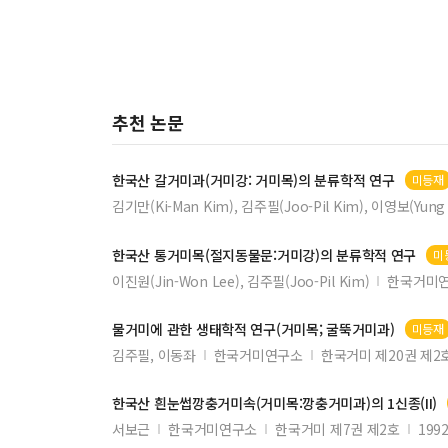
추천 논문
한국산 갈
거미
과(
거미
강:
거미목
)의 분류학적 연구
미등재
김기만(Ki-Man Kim), 김주필(Joo-Pil Kim), 이영보(Yung 
한국산 통
거미목
(절지동물문:
거미
강)의 분류학적 연구
미
이진원(Jin-Won Lee), 김주필(Joo-Pil Kim)
한국거미
물
거미
에 관한 생태학적 연구(
거미목
; 굴뚝
거미
과)
미등재
김주필, 이동좌
한국거미연구소
한국거미 제20권 제2
한국산 흰눈썹깡충
거미
속(
거미목
:깡충
거미
과)의 1신종(II)
서보근
한국거미연구소
한국거미 제7권 제2호
1992