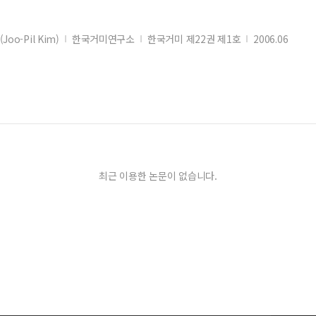
oo-Pil Kim)
한국거미연구소
한국거미 제22권 제1호
2006.06
최근 이용한 논문이 없습니다.