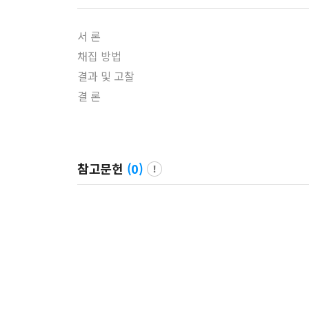
서 론
채집 방법
결과 및 고찰
결 론
참고문헌
(
0
)