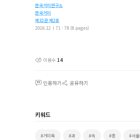
한국거미연구소
한국거미
제32권 제2호
2016.12
71 - 78 (8 pages)
이용수
14
인용하기
공유하기
키워드
#거미목
#과
#속
#종
#서