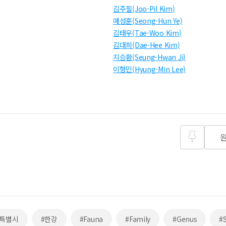
김주필(Joo-Pil Kim)
예성훈(Seong-Hun Ye)
김태우(Tae-Woo Kim)
김대희(Dae-Hee Kim)
지승환(Seung-Hwan Ji)
이형민(Hyung-Min Lee)
즐겨찾
기
울특별시
#한강
#Fauna
#Family
#Genus
#