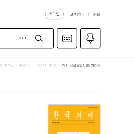
로그인
고객센터
ENG
상세
검색
검색
다국어입력
즐겨찾기
0
거미연구소
한국거미
제32권 제2호
한강(서울특별시)의 거미상