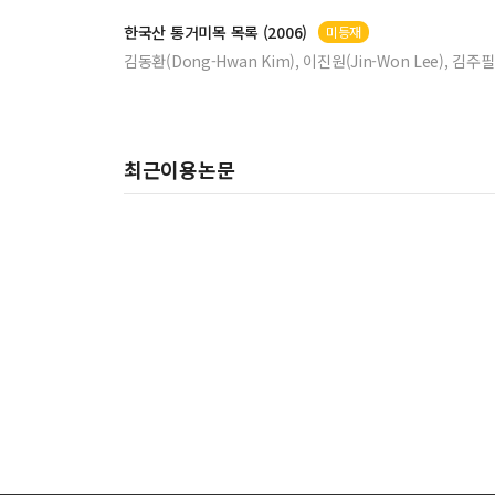
한국산 통
거미목
목
록 (2006)
미등재
김동환(Dong-Hwan Kim), 이진원(Jin-Won Lee), 김주필(J
최근이용논문