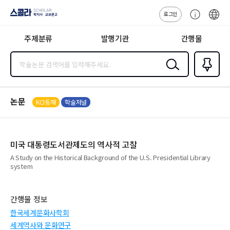
로그인
스콜라
고
ENG
SCHOLAR 학
객
지사·교보문고
주제분류
발행기관
간행물
센
터
검색
즐겨찾
기
0
논문
KCI등재
학술저널
미국 대통령도서관제도의 역사적 고찰
A Study on the Historical Background of the U.S. Presidential Library
system
간행물 정보
한국세계문화사학회
세계역사와 문화연구