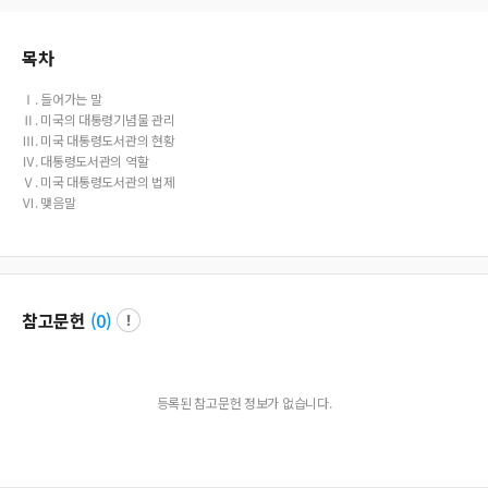
he relevant laws.. such as ▲ Presidential Library Act (1955) ▲ Freedom of Infor
mation Act (1966) ▲ Presidential Records Act, (1978) ▲ Presidential Library A
ct (1986) ▲Presidential Historical Records Preservation Act (2008) etc. Preside
목차
ntial Libraries are all 13 of the United States today. Those libraries were constru
cted by ex president individually and dedicated to the nation. The administrati
Ⅰ. 들어가는 말
ve structures of the current Presidential Library system is NARA(National Archive
Ⅱ. 미국의 대통령기념물 관리
s and Records Administration).
Ⅲ. 미국 대통령도서관의 현황
Ⅳ. 대통령도서관의 역할
Ⅴ. 미국 대통령도서관의 법제
Ⅵ. 맺음말
참고문헌
(
0
)
등록된 참고문헌 정보가 없습니다.