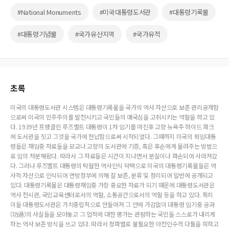
#National Monuments
#미국대통령도서관
#대통령기록물
#대통령기념물
#국가유산지역
#국가유적
초록
미국의 대통령도서관 시스템은 대통령기록물을 국가의 역사 자산으로 보존 관리공개함
으로써 미국의 민주주의를 발전시키고 국민들의 애국심을 고취시키는 역할을 하고 있
다. 1939년 프랭클린 루즈벨트 대통령이 1차 임기를 마친후 고향 뉴욕주 하이드 파크
에 도서관을 짓고 그것을 국가에 헌납함으로써 시작되었다. 그때까지 미국의 퇴임대통
령들은 재임중 자료들을 모교나 고향의 도서관에 기증, 혹은 후손에게 물려주는 방법으
로 임의 처분해왔다. 따라서 그 자료들은 시간이 지나면서 분실이나 파손되어 사라져갔
다. 그러나 루즈벨트 대통령의 탁월한 역사인식 덕택으로 미국의 대통령기록물들은 역
사적 자산으로 인식되어 연방정부에 의해 잘 보존, 분류 및 정리되어 일반에 공개되고
있다. 대통령기록물은 대통령재임중 가장 중요한 자료가 되기 때문에 대통령도서관은
역사 전시관, 국민교육센터로서의 역할, 소통공간으로서의 역할 등을 하고 있다. 특히
이들 대통령도서관은 가치중립적으로 만들어져 그 안에 가감없이 대통령 임기중 공과
(功過)의 사실들을 모아놓고 그 업적에 대한 평가는 관람하는 국민들 스스로가 내리게
하는 역사 보존 방식을 쓰고 있다. 따라서 정파별로 불필요한 아전인수격 다툼을 피하고