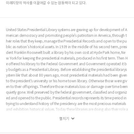
미래지향의 역사를 이끌어갈 수 있는 원동력이 되고 있다.
United States Presidential Library systems are gearing up for development of A
merican democracy and promoting people’s patriotism in America, through t
heir roles that they keep, manage the Presidential Records and open to the pu
blic as nation’s historical assets. In 1939 in the middle of his second term, presi
dent Franklin Roosevelt built a library by his own cost at Hyde Park home, Ne
w York for keeping the presidential materials, produced in his first term. Then H
e offered his library to the Federal Government and Government operated it b
y budgets as a Presidential Library. Before establishing the presidential librarys
ystem likr that about 80 years ago, most presidential materials had been given
to the president’s university or his home town library. Otherwise those were giv
en to their offsprings. Therefore those materials loss or damage over time been
quietly gone. Well preserved by the federal government, classified and organiz
ed and opened to the public. Presidential records represents its time period in
trying to understand history of the presidency are the most precious materials
and exhibition historical values. Today these libraries are doing also their role a
s national historical training centre, and communication route among America
펼치기
ns. In particular, these Presidential Library is neutral in value-free about the pres
ident’s merits and demerits during his term in office. The evaluation is only up t
o visitors. Presidential Library system has been maintained and developed by t