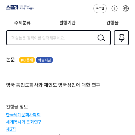
로그인
스콜라
고
ENG
SCHOLAR 학
객
지사·교보문고
주제분류
발행기관
간행물
센
터
검색
즐겨찾
기
0
논문
KCI등재
학술저널
영국 동인도회사와 재인도 영국상인에 대한 연구
간행물 정보
한국세계문화사학회
세계역사와 문화연구
제2집