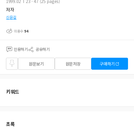
1999.02
23 - 47 (25 pages)
저자
신윤길
이용수
94
인용하기
공유하기
즐겨
원문보기
원문저장
구매하기
찾기
키워드
초록