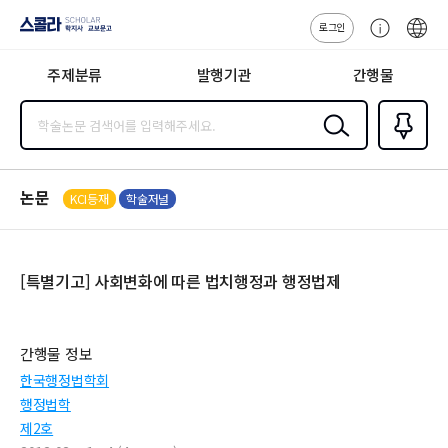
로그인
스콜라
고
ENG
SCHOLAR 학
객
지사·교보문고
주제분류
발행기관
간행물
센
터
검색
즐겨찾
기
0
논문
KCI등재
학술저널
[특별기고] 사회변화에 따른 법치행정과 행정법제
간행물 정보
한국행정법학회
행정법학
제2호