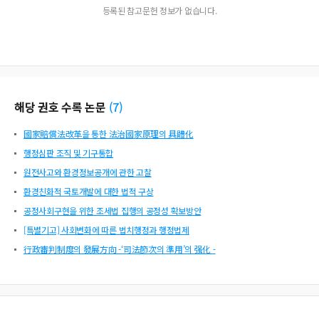
등록된 참고문헌 정보가 없습니다.
해당 권호 수록 논문
(
7
)
國家賠償法改革을 통한 法治國家原理의 具體化
행정심판 조직 및 기구통합
원전사고와 환경정보공개에 관한 고찰
환경친화적 국토개발에 대한 법적 구상
공정사회구현을 위한 조세법 집행의 공정성 확보방안
[특별기고] 사회변화에 따른 법치행정과 행정법제
行政審判制度의 發展方向 -‘司法節次의 準用’의 强化 -