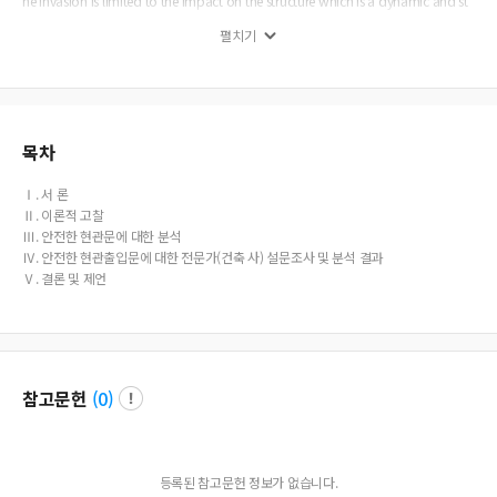
he invasion is limited to the impact on the structure which is a dynamic and st
atic load bearing test. Therefore, to reflect the opinions of the experts (architect
펼치기
s) obtained from the analysis of the survey, the provision on the function of th
e natural monitoring should be added to the regulation of Attachment 1 of th
e Architectural Announcement for Crime Prevention in the Architectural Act. The
objective of this study is to contribute to the future research on crime preventio
n for the safety of residents who use the unit house space of a building and the
development and use of safety entrance doors for crime prevention.
목차
Ⅰ. 서 론
Ⅱ. 이론적 고찰
Ⅲ. 안전한 현관문에 대한 분석
Ⅳ. 안전한 현관출입문에 대한 전문가(건축 사) 설문조사 및 분석 결과
Ⅴ. 결론 및 제언
참고문헌
(
0
)
등록된 참고문헌 정보가 없습니다.