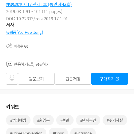
住居環境 제17권 제1호 (통권 제43호)
2019.03
91 - 101 (11 pages)
DOI : 10.22313/reik.2019.17.1.91
저자
유희종(You Hee Jong)
이용수
60
인용하기
공유하기
즐겨
원문보기
원문저장
구매하기
찾기
키워드
#범죄예방
#출입문
#현관
#단위공간
#주거시설
#Crime Prevention
#Door
#Entrance