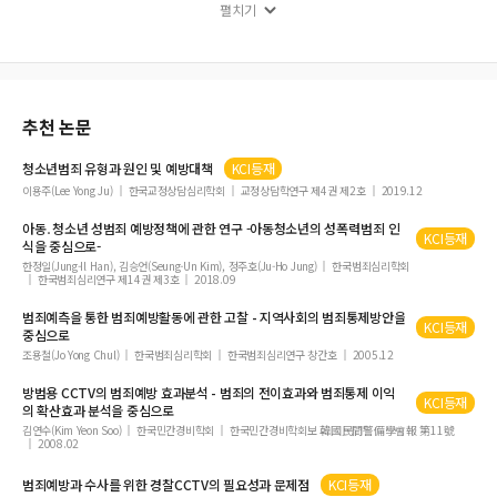
주택임대차 분쟁조정 성립결정 요인 분석
펼치기
부동산 담보대출 이용만족도 및 재이용의도에 관한 실증연구
보상액의 적절성 판단에 관한 연구
경남혁신도시 건설이 진주시의 인구 및 산업구조 변화에 미치는 영향
범죄예방을 위한 안전한 현관출입문에 관한 연구
추천 논문
구조방정식 모형을 활용한 민간임대주택 활성화 방안 연구
청소년
범죄
유형과 원인 및
예방
대책
KCI등재
레지던스 호텔의 판매가능 객실당 수입에 영향을 미치는 요인에 관한 연구
이용주(Lee Yong Ju)
한국교정상담심리학회
교정상담학연구 제4권 제2호
2019.12
서울시 저소득 가구의 주거이동 요인에 관한 분석
아동․청소년 성
범죄
예방
정책에 관한 연구 -아동청소년의 성폭력
범죄
인
KCI등재
저축은행 재무구조가 경매매각가율에 미치는 영향에 관한 연구
식을 중심으로-
한정일(Jung-Il Han), 김승언(Seung-Un Kim), 정주호(Ju-Ho Jung)
한국범죄심리학회
부산지역 아파트 가격 및 거래량에 따른 주거선호지역 특성에 관한 연구
한국범죄심리연구 제14권 제3호
2018.09
고압송전선 주변 지가의 스티그마 효과
범죄
예측을 통한
범죄예방
활동에 관한 고찰 - 지역사회의
범죄
통제방안을
KCI등재
중심으로
조용철(Jo Yong Chul)
한국범죄심리학회
한국범죄심리연구 창간호
2005.12
방범용 CCTV의
범죄예방
효과분석 -
범죄
의 전이효과와
범죄
통제 이익
KCI등재
의 확산효과 분석을 중심으로
김연수(Kim Yeon Soo)
한국민간경비학회
한국민간경비학회보 韓國民間警備學會報 第11號
2008.02
범죄예방
과 수사를 위한 경찰CCTV의 필요성과 문제점
KCI등재