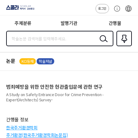
로그인
스콜라
고
ENG
SCHOLAR 학
객
지사·교보문고
주제분류
발행기관
간행물
센
터
검색
즐겨찾
기
0
논문
KCI등재
학술저널
범죄예방을 위한 안전한 현관출입문에 관한 연구
A Study on Safety Entrance Door for Crime Prevention -
Expert(Architects) Survey-
간행물 정보
한국주거환경학회
주거환경(한국주거환경학회논문집)