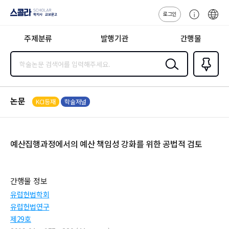
로그인
스콜라
고
ENG
SCHOLAR 학
객
지사·교보문고
주제분류
발행기관
간행물
센
터
검색
즐겨찾
기
0
논문
KCI등재
학술저널
예산집행과정에서의 예산 책임성 강화를 위한 공법적 검토
간행물 정보
유럽헌법학회
유럽헌법연구
제29호