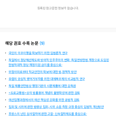
등록된 참고문헌 정보가 없습니다.
해당 권호 수록 논문
(
9
)
국민의 의무이행을 확보하기 위한 입법론적 연구
독일에서 정당해산제도와 방어적 민주주의의 변화 -독일연방헌법 개정으로 도입된
헌법적대적 정당 재정지원 금지를 중심으로-
위험사회로부터 학교안전의 확보에 대한 법,정책적 방안
유럽의 양심적 병역거부자를 위한 대체복무제의 비교법적 연구
독일 제품안전법상 행정기관의 시판제품에 대한 감독권
<도로교통법>상의 법률용어 개념의 불명확성에 관한 검토
예산집행과정에서의 예산 책임성 강화를 위한 공법적 검토
집회 및 시위에 관한 법령상 집회, 시위 소음 측정 규정 중심의 입법적 개선방안
프랑스의 난민 심사절차에 관한 고찰- 신속절차제도를 중심으로-