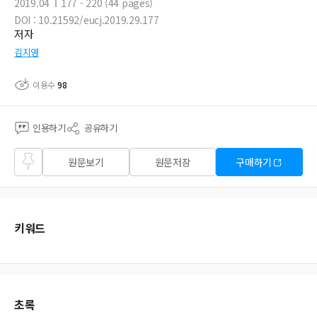
2019.04
177 - 220 (44 pages)
DOI : 10.21592/eucj.2019.29.177
저자
김지영
이용수
98
인용하기
공유하기
즐겨
원문보기
원문저장
구매하기
찾기
키워드
초록