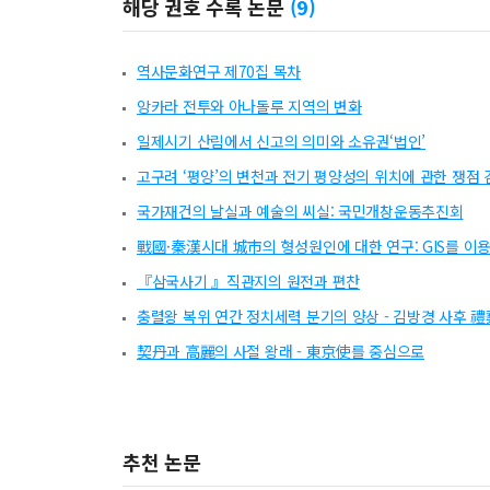
해당 권호 수록 논문
(
9
)
역사문화연구 제70집 목차
앙카라 전투와 아나돌루 지역의 변화
일제시기 산림에서 신고의 의미와 소유권‘법인’
고구려 ‘평양’의 변천과 전기 평양성의 위치에 관한 쟁점 
국가재건의 날실과 예술의 씨실: 국민개창운동추진회
戰國·秦漢시대 城市의 형성원인에 대한 연구: GIS를 
『삼국사기 』직관지의 원전과 편찬
충렬왕 복위 연간 정치세력 분기의 양상 - 김방경 사후 
契丹과 高麗의 사절 왕래 - 東京使를 중심으로
추천 논문