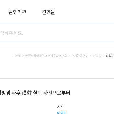
발행기관
간행물
HOME
한국외국어대학교 역사문화연구소
역사문화연구
제70집
충렬왕
 복위 연간 정치세력 분기의 양상 - 김방경 사후 禮葬 철회 사건으로부터
저자
이명미