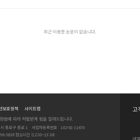
최근 이용한 논문이 없습니다.
고
년보호정책
사이트맵
실정법에 따라 처벌받게 됨을 알려드립니다.
별시 종로구 종로 1
사업자등록번호
102-81-11670
156-3838 점심시간 (12:30~13:30)
대표