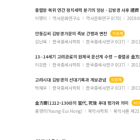
충렬왕 복위 연간 정치세력 분기의 양상 -
김방경
사후 禮葬
이명미
역사문화연구소
역사문화연구 0(70)
2019.0
안동김씨
김방경
가문의 족보 간행과 변천
미등재
김난옥
한국중세사학회
한국중세사연구 0(37)
2013
13∼14세기 고려관료의 원제국 문산계 수령 －충렬공
金方
이강한
한국중세사학회
한국중세사연구 0(37)
2013
고려시대
김방경
의 선대기록과 계보관념
미등재
박재우
한국중세사학회
한국중세사연구 0(37)
2013
金方慶
(1212~1300)의 當代, 死後 후대 평가와 의미
KC
홍영의(Young-Eui Hong)
북악사학회
북악사론 제2