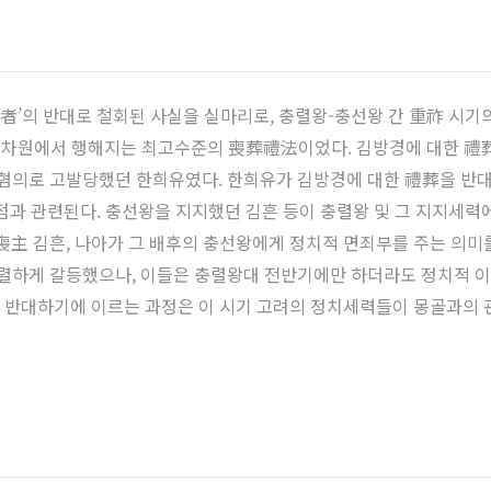
事者’의 반대로 철회된 사실을 실마리로, 충렬왕-충선왕 간 重祚 시
 차원에서 행해지는 최고수준의 喪葬禮法이었다. 김방경에 대한 禮葬
 혐의로 고발당했던 한희유였다. 한희유가 김방경에 대한 禮葬을 반대
점과 관련된다. 충선왕을 지지했던 김흔 등이 충렬왕 및 그 지지세력
喪主 김흔, 나아가 그 배후의 충선왕에게 정치적 면죄부를 주는 의미를
격렬하게 갈등했으나, 이들은 충렬왕대 전반기에만 하더라도 정치적 이
을 반대하기에 이르는 과정은 이 시기 고려의 정치세력들이 몽골과의