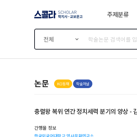
주제분류
스콜라 SCHOLAR 학지사·
교보문고
전체
논문
KCI등재
학술저널
충렬왕
간행물 정보
한국외국어대학교 역사문화연구소