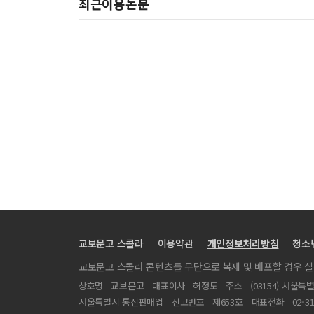
최근이용논문
교보문고 스콜라
이용약관
개인정보처리방침
청소
교보문고 스콜라 콘텐츠를 무단으로 복제 및 배포할 경우 
상호명
교보문고
대표이사
허정도
주소
(03154) 서울특
서울특별시 통신판매업
신고번호
제653호
대표전화
02-3