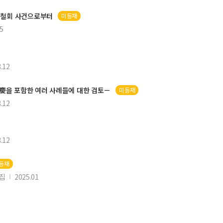
 철회 사건으로부터
미등재
5
.12
慶
을 포함한 여러 사례들에 대한 검토－
미등재
.12
.12
I등재
1집
2025.01