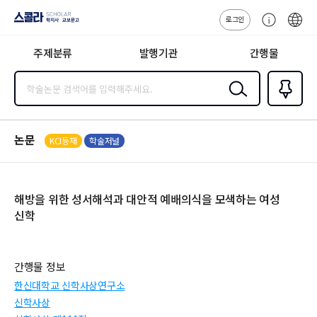
로그인
스콜라
고
ENG
SCHOLAR 학
객
지사·교보문고
주제분류
발행기관
간행물
센
터
검색
즐겨찾
기
0
논문
KCI등재
학술저널
해방을 위한 성서해석과 대안적 예배의식을 모색하는 여성
신학
간행물 정보
한신대학교 신학사상연구소
신학사상