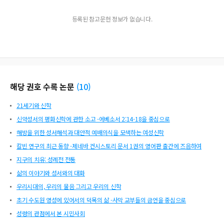
등록된 참고문헌 정보가 없습니다.
해당 권호 수록 논문
(
10
)
21세기와 신학
신약성서의 평화신학에 관한 소고 -에베소서 2:14-18을 중심으로
해방을 위한 성서해석과 대안적 예배의식을 모색하는 여성신학
칼빈 연구의 최근 동향 -제네바 컨시스토리 문서 1권의 영어판 출간에 즈음하여
지구의 치유: 성례전 전통
삶의 이야기와 성서와의 대화
우리시대의, 우리의 물음 그리고 우리의 신학
초기 수도원 영성에 있어서의 덕목의 삶 -사막 교부들의 금언을 중심으로
성령의 관점에서 본 시민사회