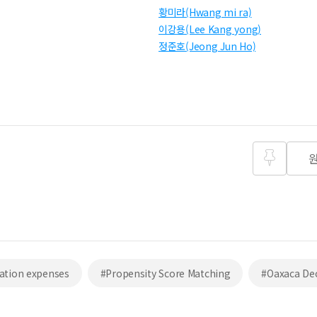
황미라(Hwang mi ra)
이강용(Lee Kang yong)
정준호(Jeong Jun Ho)
즐겨찾
기
ration expenses
#Propensity Score Matching
#Oaxaca D