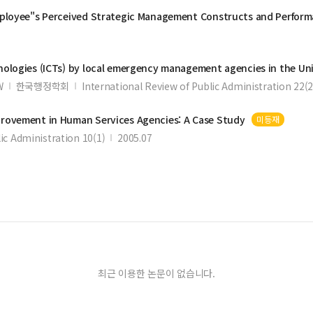
ployee"s Perceived Strategic
Management
Constructs and Performa
ologies (ICTs) by local emergency
management
agencies
in the Un
W
한국행정학회
International Review of Public Administration 22(2
provement in Human Services
Agencies
: A Case Study
미등재
ic Administration 10(1)
2005.07
최근 이용한 논문이 없습니다.