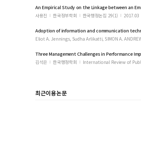
An Empirical Study on the Linkage between an Em
사용진
한국정부학회
한국행정논집 29(1)
2017.03
Adoption of information and communication techn
Eliot A. Jennings, Sudha Arlikatti, SIMON A. ANDRE
Three
Management
Challenges in Performance Im
김석은
한국행정학회
International Review of Publ
최근이용논문