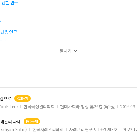
 관한 연구
석
반응 연구
연구
펼치기
구: 인구이동 동기별 차이를 중심으로
중심으로
KCI등재
연구
ook Lee)
한국국정관리학회
현대사회와 행정 第26卷 第1號
2016.03
사례관리 과제
KCI등재
Gahyun Sohn)
한국사례관리학회
사례관리연구 제13권 제3호
2022.1