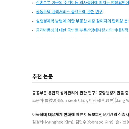
신혼부부 가구의 주거이동 의사결정에 미치는 영향요인에
공동주택 관리서비스 중요도에 관한 연구
실험경제학 방법에 의한 부동산 시장 참여자의 합리성 분
금리변동성에 대한 국면별 부동산경매낙찰가의 비대칭적 
주택 공급에 영향을 미치는 주택 시장 및 도시 특성 분석 
인구이동이 주관적 삶의 만족도에 미치는 영향에 관한 연
관리주체에 따른 공동주택 관리비 격차 요인 분해
비트코인(금)의 거시 경제적 변동에 대한 헷지능력
추천 논문
친환경 공동주택의 환경요인과 주거만족도 및 거주의도
지식산업센터 이전기업의 성장효과와 결정요인 분석
공공부문 통합적 성과관리에 관한 연구 : 중앙행정기관을 
방치건축물의 효율적 정비를 위한 제도개선방안에 관한 
조문석(曺紋碩)(Mun seok Cho), 이정욱(李政昱)(Jung W
건축법상 대지와 도로와의 관계에 관한 제도 개선 연구
아동학대 대응체계 변화에 따른 아동보호전문기관의 심층
김경희(Kyunghee Kim), 김연수(Yoensoo Kim), 손가현(