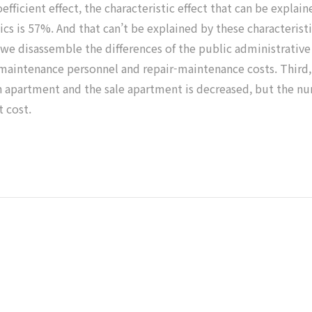
oefficient effect, the characteristic effect that can be explai
tics is 57%. And that can’t be explained by these characterist
e disassemble the differences of the public administrative c
maintenance personnel and repair-maintenance costs. Third, i
n apartment and the sale apartment is decreased, but the n
 cost.