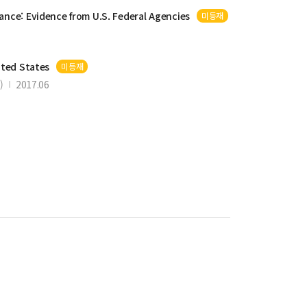
nce: Evidence from U.S. Federal
Agencies
미등재
ited States
미등재
)
2017.06