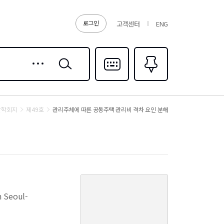
로그인
고객센터
ENG
상세
검색
검색
다국어입력
즐겨찾기
0
산학회지
제49호
관리주체에 따른 공동주택 관리비 격차 요인 분해
커
버
agement Agencies -Evidence from Seoul-
이
미
지
없