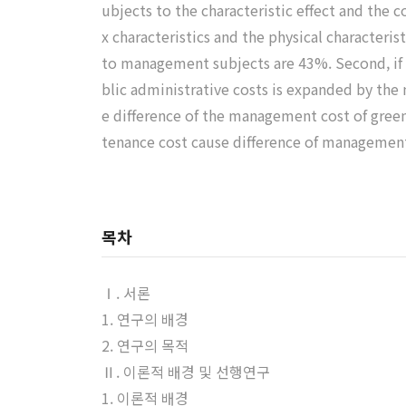
ubjects to the characteristic effect and the c
x characteristics and the physical characteris
to management subjects are 43%. Second, if w
blic administrative costs is expanded by the 
e difference of the management cost of gree
tenance cost cause difference of management
목차
Ⅰ. 서론
1. 연구의 배경
2. 연구의 목적
Ⅱ. 이론적 배경 및 선행연구
1. 이론적 배경