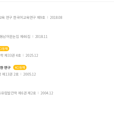
― 以宝鸡文理学院为例
ble Regulated Verse
교육 연구 한국어교육연구 제9호
2018.08
份有限公司为案例
案 —以釜外会计系中国留学生和中文系韩国学生的语伴关系为例
동남어문논집 제46집
2018.11
对比《大汉韩辞典》，《ZON汉字辞典》等辞典予以探讨
CI등재
 7급 배정 한자 150자를 대상으로
학 제33권 4호
2025.12
한 연구
KCI등재
 제13권 2호
2005.12
유럽발칸학 제6권 제2호
2004.12