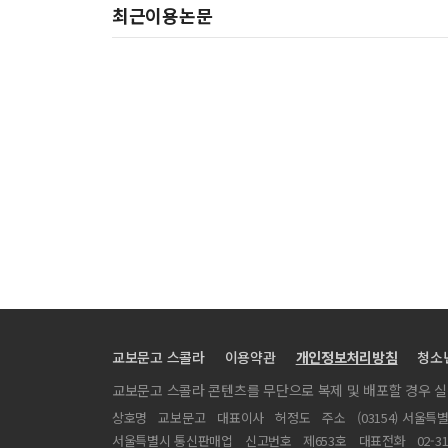
최근이용논문
교보문고 스콜라
이용약관
개인정보처리방침
청소
교보문고 스콜라 콘텐츠를 무단으로 복제 및 배포할 경우 
상호명
교보문고
대표이사
허정도
주소
(03154) 서울특
서울특별시 통신판매업
신고번호
제653호
대표전화
02-3