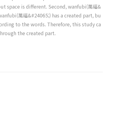
 input space is different. Second, wanfubi(萬福&
, wanfubi(萬福&#24065;) has a created part, bu
rding to the words. Therefore, this study ca
through the created part.