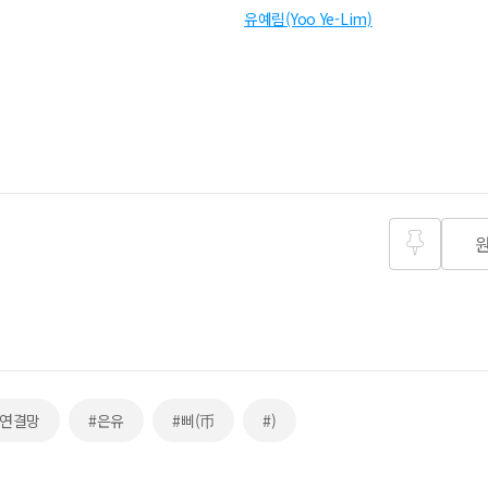
유예림(Yoo Ye-Lim)
즐겨찾
기
 연결망
#은유
#삐(币
#)