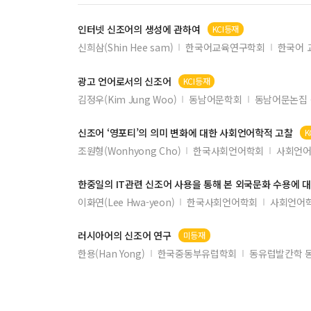
韩国企业FDI对高校韩国语人才培养的促进作用研究 
인터넷
신조어
의 생성에 관하여
KCI등재
A Study on the 1st and 3rd Syllables in Five-Sylla
신희삼(Shin Hee sam)
한국어교육연구학회
한국어 
浅析公演艺术产业化革新 -以云南杨丽萍文化传播股
韩中Tandem语伴互助学习活动中的问题和解决方
광고 언어로서의
신조어
KCI등재
김정우(Kim Jung Woo)
동남어문학회
동남어문논집 
构式“W死我了”与“W死我算了”异同分析
关于修订《汉韩大辞典》及推出网络辞典的建议 ― 
신조어
‘영포티’의 의미 변화에 대한 사회언어학적 고찰
K
한자능력검정시험 7급 한자 構形체계의 연구 ― 한국어문회
조원형(Wonhyong Cho)
한국사회언어학회
사회언어
한중일의 IT관련
신조어
사용을 통해 본 외국문화 수용에 대
이화연(Lee Hwa-yeon)
한국사회언어학회
사회언어학
러시아어의
신조어
연구
미등재
한용(Han Yong)
한국중동부유럽학회
동유럽발칸학 동