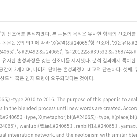
065;’형 신조어를 분석하였다. 본 논문의 목적은 유사한 형태의 신조
X의 의미에 따라 ‘X(음역)&#24065;’형 신조어, ‘X(은유)&#240
#24065;’, ‘&#29492;&#24065;’, ‘&#20122;&#39532;&#3
 유사한 혼성과정을 갖는 신조어를 제시했다. 분석 결과에서 특이한 
입력공간이 3개이며, 나머지 단어는 혼성과정이 비교적 단순하다. 셋째, 
영상도식 혹은 인지 모형이 요구되었다는 것이다.
5;) -type 2010 to 2016. The purpose of this paper is to ana
es in the blended process until new words are created. Accord
(&#24065;) -type, X(metaphor)bi(&#24065;) -type, X(place)bi(&
24065;) , wanfubi(萬福&#24065;) , renbi(任&#24065;) , yama
al integration network, and the neologism with similar bl