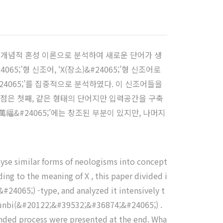
어를 개념적 혼성 이론으로 분석하여 새로운 단어가 생
65;’형 신조어, ‘X(장소)&#24065;’형 신조어로
6874;&#24065;’를 집중적으로 분석하였다. 이 신조어들을
점은 첫째, 같은 형태의 단어지만 입력공간을 구축
‘萬福&#24065;’에는 창조된 부분이 있지만, 나머지
lyse similar forms of neologisms into concept
ing to the meaning of X , this paper divided i
#24065;) -type, and analyzed it intensively t
xunbi(&#20122;&#39532;&#36874;&#24065;) .
ended process were presented at the end. Wha