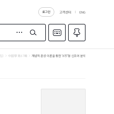
로그인
고객센터
ENG
상세
검색
검색
다국어입력
즐겨찾기
0
집)
中國學 第67輯
개념적 혼성 이론을 통한 ‘X币’형 신조어 분석
커
버
이
미
지
없