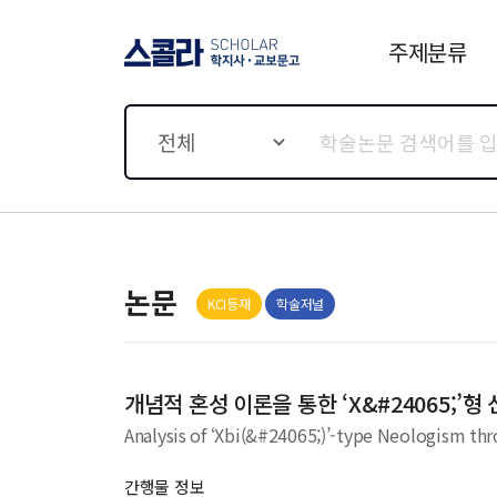
주제분류
스콜라 SCHOLAR 학지사·
교보문고
전체
논문
KCI등재
학술저널
개념적 혼성 이론을 통한 ‘X&#24065;’형
Analysis of ‘Xbi(&#24065;)’-type Neologism t
간행물 정보