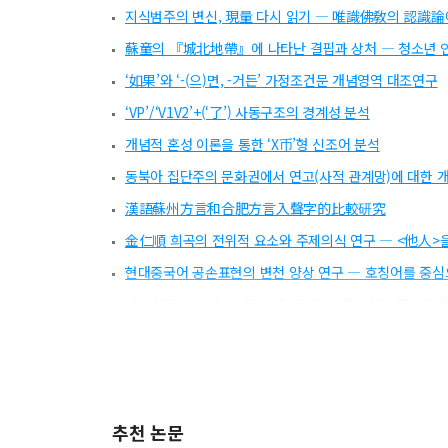
지식범주의 변신, 現量 다시 읽기 ― 唯識佛敎의 認識
蘇童의 『城北地帶』에 나타난 결핍과 상처 ― 청소년 
‘如果’와 ‘-(으)면, -거든’ 가정조건문 개념영역 대조연구
‘VP’/‘V1V2’+(‘了’) 사동구조의 경계성 분석
개념적 혼성 이론을 통한 ‘X币’형 신조어 분석
동북아 집단주의 문화권에서 연고(사적 관계망)에 대한 
漢語蘇州方言和合肥方言入聲字的比較研究
金仁順 희곡의 전위적 요소와 주제의식 연구 ― <他人>
현대중국어 공손표현의 변천 양상 연구 ― 호칭어를 중
『신찬자경 』의 이체자 유형 분류 ― 간략화와 증번화를
《海国图志》与魏源的海洋认识
遇不遇 개념의 淵源과 神話的 形象
중국 대학평가제도 분석 및 개선방안 모색 ― 책무성 이
추천 논문
한반도 사드배치 이후 중국 온라인 미디어 분석을 통한 