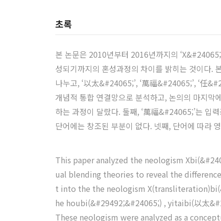
초록
본 논문은 2010년부터 2016년까지의 ‘X&#24
성되기까지의 혼성과정의 차이를 밝히는 것이다. 본 논문은 
나누고, ‘以太&#24065;’, ‘萬福&#24065;’, ‘任&
개념적 통합 연결망으로 분석하고, 논의의 마지막에
하는 과정이 달랐다. 둘째, ‘萬福&#24065;’는 
단어에는 창조된 부분이 없다. 넷째, 단어에 따라 
This paper analyzed the neologism Xbi(&#2406
ual blending theories to reveal the differenc
t into the the neologism X(transliteration)bi
he houbi(&#29492;&#24065;) , yitaibi(以太&#
These neologism were analyzed as a conceptu