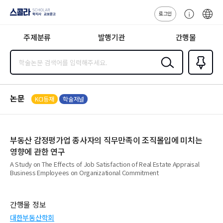
로그인
스콜라
고
ENG
SCHOLAR 학
객
지사·교보문고
주제분류
발행기관
간행물
센
터
검색
즐겨찾
기
0
논문
KCI등재
학술저널
부동산 감정평가업 종사자의 직무만족이 조직몰입에 미치는
영향에 관한 연구
A Study on The Effects of Job Satisfaction of Real Estate Appraisal
Business Employees on Organizational Commitment
간행물 정보
대한부동산학회