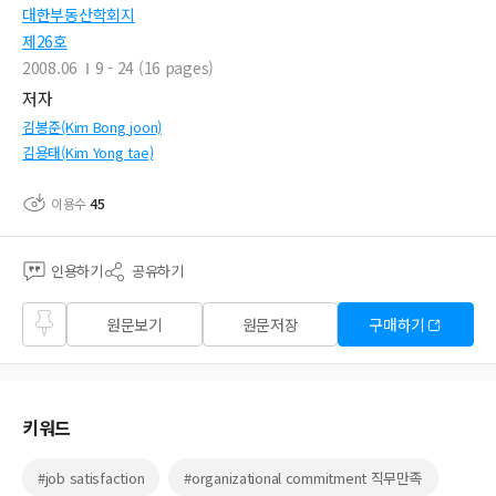
대한부동산학회지
제26호
2008.06
9 - 24 (16 pages)
저자
김봉준(Kim Bong joon)
김용태(Kim Yong tae)
이용수
45
인용하기
공유하기
즐겨
원문보기
원문저장
구매하기
찾기
키워드
#job satisfaction
#organizational commitment 직무만족