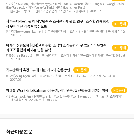
오인수(In-Sue Oh), 김광현(Kwanghyun Kim), Todd C. Darnold 황종오(Jong-Oh Hwang), 유태용
(Tae-Yong Yoo), 박영아(Young-Ah Park), 박량희(Lyang Hee Park)
한국인사조직학회
인사조직연구 인사·조직연구 제15권 제4호
2007.12
사회복지직공무원의 직무만족과 조직몰입에 관한 연구 - 조직환경과 행정
KCI등재
적 수퍼비젼 기능을 중심으로
황미경(Mee-kyoung Hwang)
한국인사관리학회
조직과 인사관리연구 인사관리연구 제31집 4권
2007.12
위계적 선형모형(HLM)을 이용한 조직의 조직문화가 구성원의 직무만족
KCI등재
과 조직몰입에 미치는 영향 분석
한봉주(Han Bong Ju)
한국인사관리학회
조직과 인사관리연구 조직과 인사관리연구 제36집 3권
2012.08
직무만족의 측정도구에 대한 개요와 활용방안
KCI등재
이영면(Young-Myon Lee)
한국인사조직학회
인사조직연구 인사·조직연구 제15권 제3호
2007.09
워라벨(Work-Life Balance)이 동기, 직무만족, 혁신행동에 미치는 영향
KCI등재
김진숙(Jin Sook Kim), 윤재한(Jae Han Yoon), 주윤황(Yoon Hwang Ju)
피터드러커 소사이어티
창조와 혁신 제12권 제2호
2019.06
최근이용논문