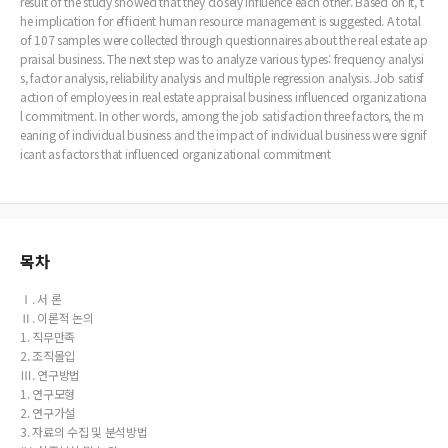
result of the study showed that they closely influence each other. Based on it, t
he implication for efficient human resource management is suggested. A total
of 107 samples were collected through questionnaires about the real estate ap
praisal business. The next step was to analyze various types: frequency analysi
s, factor analysis, reliability analysis and multiple regression analysis. Job satisf
action of employees in real estate appraisal business influenced organizationa
l commitment. In other words, among the job satisfaction three factors, the m
eaning of individual business and the impact of individual business were signif
icant as factors that influenced organizational commitment
목차
Ⅰ. 서 론
Ⅱ. 이론적 논의
1. 직무만족
2. 조직몰입
Ⅲ. 연구방법
1. 연구모형
2. 연구가설
3. 자료의 수집 및 분석방법