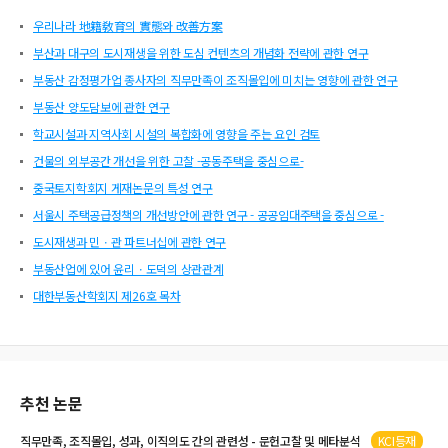
우리나라 地籍敎育의 實態와 改善方案
부산과 대구의 도시재생을 위한 도심 컨텐츠의 개념화 전략에 관한 연구
부동산 감정평가업 종사자의 직무만족이 조직몰입에 미치는 영향에 관한 연구
부동산 양도담보에 관한 연구
학교시설과 지역사회 시설의 복합화에 영향을 주는 요인 검토
건물의 외부공간 개선을 위한 고찰 -공동주택을 중심으로-
중국토지학회지 게재논문의 특성 연구
서울시 주택공급정책의 개선방안에 관한 연구 - 공공임대주택을 중심으로 -
도시재생과 민ㆍ관 파트너십에 관한 연구
부동산업에 있어 윤리ㆍ도덕의 상관관계
대한부동산학회지 제26호 목차
추천 논문
직무만족, 조직몰입, 성과, 이직의도 간의 관련성 - 문헌고찰 및 메타분석
KCI등재