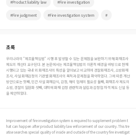
#Product liability law
#Fire investigation
#Fire judgment
#Fire investigation system
#
초록
우리나라의 "제조물책임법" 시행 후 발생할 수 있는 문제점을 보완하기 위해 화재조사
제도의 개선이 요구된다. 본 논문에서는 제조물책임법의 이론적 배경을 바탕으로 현재
시행되고 있는 국내 외 화재조사의 특성을 알아보고 비교하여 경찰화재조사, 소방화재
조사, 사설 화재감정의 기관별 화재조사의 목적과 문제점을 파악하였다. 그에 따른 개선
방안으로는 첫째, 민간 사설 화재감식, 감정, 해석 업체의 필요성 둘째, 화재조사 제도의
소방, 경찰의 일원화 셋째, 대학에 화재 감정 관련학과 설립과 감정업 자격 제도 신설 등
을 제안하였다.
Improvement of fire investigation system is required to supplement problem t
hat can happen after product liability law enforcement of our country. This tre
atise searches special quality of inside and outside of the country fire investigat