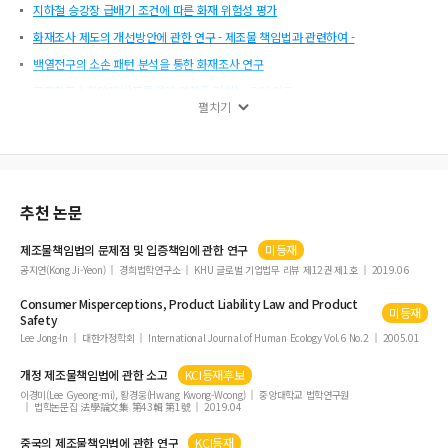
지하철 승강장 급배기 조건에 따른 화재 위험성 평가
화재조사 제도의 개선방안에 관한 연구 - 제조물 책임법과 관련하여 -
백열전구의 소손 패턴 분석을 통한 화재조사 연구
고팽창포소화약제 발포특성에 영향을 미치는 요인 연구
펼치기
리모델링시 소방시설의 계획 및 적용에 관한 연구
터널 화재시 수분무 소화설비의 효용성 평가
바이오디젤연료 위험성평가
해군함정 화재 위험도 평가에 관한 연구
추천 논문
한국소방산업의 발전과정과 향후과제의 고찰
제조물책임법의 문제점 및 입증책임에 관한 연구
미등재
산불 진화용 소화약제의 산림생태환경 영향 평가 - 식물 및 토양생물독성에 대하여 -
공지연(Kong Ji-Yeon)
경희법학연구소
KHU 글로벌 기업법무 리뷰 제12권 제1호
2019.06
EPS 샌드위치 패널 심재의 열방출율에 관한 연구
Consumer Misperceptions,
Product
Liability
Law
and
Product
과열감지용 열변색 겔성형체의 특성 평가
미등재
Safety
소방공무원의 청렴도 향상 방안에 관한 연구
Lee Jong-In
대한가정학회
International Journal of Human Ecology Vol.6 No.2
2005.01
개정 제조물책임법에 관한 소고
KCI등재후보
이경미(Lee Gyeong-mi), 황경웅(Hwang Kwong-Woong)
중앙대학교 법학연구원
법학논문집 法學論文集 第43輯 第1號
2019.04
중국의 제조물책임법에 관한 연구
KCI등재