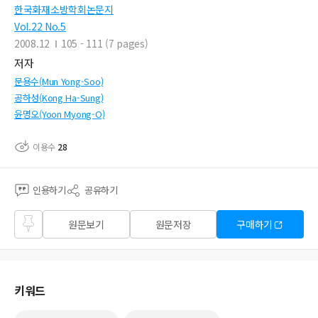
한국화재소방학회논문지
Vol.22 No.5
2008.12
105 - 111 (7 pages)
저자
문용수(Mun Yong-Soo)
공하성(Kong Ha-Sung)
윤명오(Yoon Myong-O)
이용수
28
인용하기
공유하기
즐겨
원문보기
원문저장
구매하기
찾기
키워드