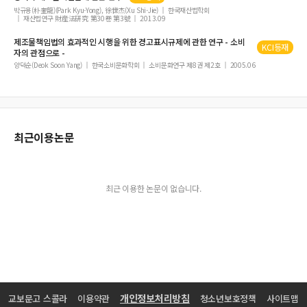
박규용(朴奎龍)(Park Kyu-Yong), 徐世杰(Xu Shi-Jie)
한국재산법학회
재산법연구 財産法硏究 第30卷 第3號
2013.09
제조물책임법의 효과적인 시행을 위한 경고표시규제에 관한 연구 - 소비
KCI등재
자의 관점으로 -
양덕순(Deok Soon Yang)
한국소비문화학회
소비문화연구 제8권 제2호
2005.06
최근이용논문
최근 이용한 논문이 없습니다.
개인정보처리방침
교보문고 스콜라
이용약관
청소년보호정책
사이트맵