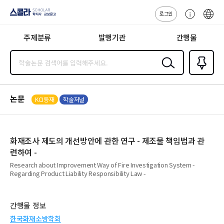
로그인
스콜라
고
ENG
SCHOLAR 학
객
지사·교보문고
주제분류
발행기관
간행물
센
터
검색
즐겨찾
기
0
논문
KCI등재
학술저널
화재조사 제도의 개선방안에 관한 연구 - 제조물 책임법과 관
련하여 -
Research about Improvement Way of Fire Investigation System -
Regarding Product Liability Responsibility Law -
간행물 정보
한국화재소방학회