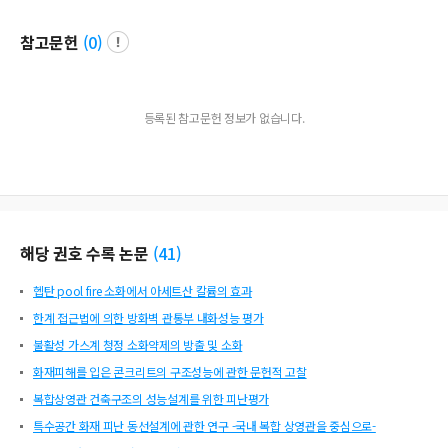
참고문헌
(
0
)
등록된 참고문헌 정보가 없습니다.
해당 권호 수록 논문
(
41
)
헵탄 pool fire 소화에서 아세트산 칼륨의 효과
한계 접근법에 의한 방화벽 관통부 내화성능 평가
불활성 가스계 청정 소화약제의 방출 및 소화
화재피해를 입은 콘크리트의 구조성능에 관한 문헌적 고찰
복합상영관 건축구조의 성능설계를 위한 피난평가
특수공간 화재 피난 동선설계에 관한 연구 -국내 복합 상영관을 중심으로-