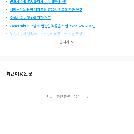
반도체 C/R FAB 화재시 비상배연시스템
사례분석을 통한 대피층의 효용성 검토에 관한 연구
수해시 피난행동에 관한 연구
Water mist 시스템의 변전실 적용을 위한 화재시나리오 제안
누전차단기 접속부의 스위칭에 따른 아크 비산 특성
단자대의 조임토크 불량에 의한 아크패턴 및 성분분석
펼치기
소방업무의 정보통신 활용방안에 관한 연구
Mamdani 추론기법을 적용한 화재감지시스템
Polyurethane Resin계 이액형 방염우레탄락카 백색도료 개발
최근이용논문
지하할인매장의 피난성능개선을 위한 피난 모델링의 적용
수소를 냉각매체로 하는 발전기 안전대책에 관한 연구 -500MW 표준석탄화력발전
소를 중심으로-
Simulex 모델의 피난개시시간 분석
최근 이용한 논문이 없습니다.
웹 기반 통합 안전, 보건, 환경 관리시스템의 구축
석유화학단지의 안전현황 및 개선방안
연기/열 차단스크린의 최적설계에 관한 연구
22.9kV 수전설비에 사용되는 절연커버의 화재위험성