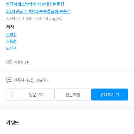
한국화재소방학회 학술대회논문집
2004년도 추계학술논문발표회 논문집
2004.11
230 - 237 (8 pages)
저자
김병수
김종훈
노삼규
이용수
14
인용하기
공유하기
즐겨
원문보기
원문저장
구매하기
찾기
키워드