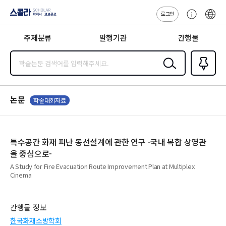
로그인
스콜라
고
ENG
SCHOLAR 학
객
지사·교보문고
주제분류
발행기관
간행물
센
터
검색
즐겨찾
기
0
논문
학술대회자료
특수공간 화재 피난 동선설계에 관한 연구 -국내 복합 상영관
을 중심으로-
A Study for Fire Evacuation Route Improvement Plan at Multiplex
Cinema
간행물 정보
한국화재소방학회