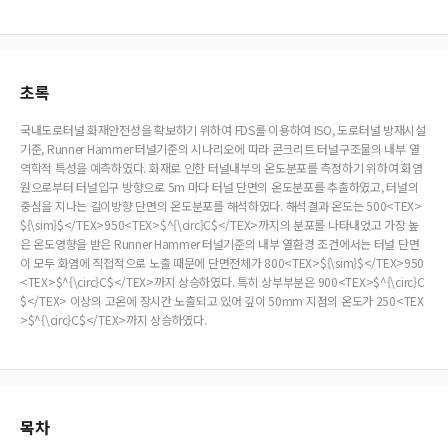
초록
국내도로터널 화재안전성을 확보하기 위하여 FDS를 이용하여 ISO, 도로터널 방재시설
기준, Runner Hammer 터널기준의 시나리오에 따라 콘크리트 터널구조물의 내부 열
역학적 특성을 예측하였다. 화재로 인한 터널내부의 온도분포를 측정하기 위하여 화염
원으로부터 터널입구 방향으로 5m 마다 터널 단면의 온도분포를 추출하였고, 터널의
중심을 지나는 길이방향 단면의 온도분포를 해석하였다. 해석결과 온도는 500<TEX>
${\sim}$</TEX>950<TEX>$^{\circ}C$</TEX>까지의 분포를 나타내었고 가장 높
은 온도영향을 받은 Runner Hammer 터널기준의 내부 열환경 조건에서는 터널 단면
이 모두 화염에 직접적으로 노출 때문에 단면전체가 800<TEX>${\sim}$</TEX>950
<TEX>$^{\circ}C$</TEX>까지 상승하였다. 특히 상부부분은 900<TEX>$^{\circ}C
$</TEX> 이상의 고온에 장시간 노출되고 있어 깊이 50mm 지점의 온도가 250<TEX
>$^{\circ}C$</TEX>까지 상승하였다.
목차