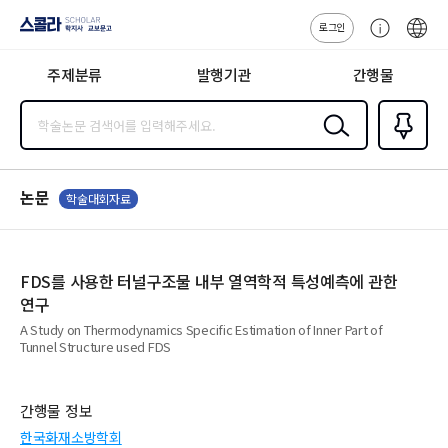
로그인
스콜라
고
ENG
SCHOLAR 학
객
지사·교보문고
주제분류
발행기관
간행물
센
터
검색
즐겨찾
기
0
논문
학술대회자료
FDS를 사용한 터널구조물 내부 열역학적 특성예측에 관한
연구
A Study on Thermodynamics Specific Estimation of Inner Part of
Tunnel Structure used FDS
간행물 정보
한국화재소방학회