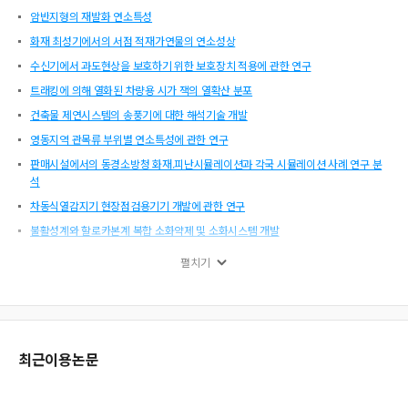
암반지형의 재발화 연소특성
화재 최성기에서의 서점 적재가연물의 연소성상
수신기에서 과도현상을 보호하기 위한 보호장치 적용에 관한 연구
트래킹에 의해 열화된 차량용 시가 잭의 열확산 분포
건축물 제연시스템의 송풍기에 대한 해석기술 개발
영동지역 관목류 부위별 연소특성에 관한 연구
판매시설에서의 동경소방청 화재.피난시뮬레이션과 각국 시뮬레이션 사례 연구 분
석
차동식열감지기 현장점검용기기 개발에 관한 연구
불활성계와 할로카본계 복합 소화약제 및 소화시스템 개발
한일 소방공무원의 인사제도 비교연구
펼치기
건축물 화재 시 재해약자의 피난안전성에 관한 연구
실험중심의 위험물질론 교과운영에 관한 연구
내화패널의 개발과 특성에 관한 연구
전기화재의 특성고찰 연구(I)
최근이용논문
화재모사전용 FDS code의 계산값을 이용하여 피난해석 BuildingEXODUS code
의 피난의 환경조건 파일을 생성하는 프로그램(FDS2EXODUS) 개발