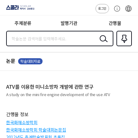
로그인
스콜라
고
ENG
SCHOLAR 학
객
지사·교보문고
주제분류
발행기관
간행물
센
터
검색
즐겨찾
기
0
논문
학술대회자료
ATV를 이용한 미니소방차 개발에 관한 연구
A study on the mini fire engine development of the use ATV
간행물 정보
한국화재소방학회
한국화재소방학회 학술대회논문집
2012년도 춘계학술발표회 초록집