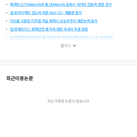
화재수신기 Network과 통신Network 접속시 데이터 전송에 관한 연구
실내 바닥재의 연소에 따른 Non-CO₂ 배출량 분석
FDS를 이용한 지하철 객실 화재시 성능위주의 배연능력 분석
침대 매트리스 화재안전 평가에 대한 국내외 적용 현황
완전혼합반응기(PSR)를 이용한 환기부족화재조건에서 CO의 생성특성
침대 매트리스 실규모 화재안전 평가시스템 기술
펼치기
소방공무원 직무스트레스와 잠재적 안전사고위험도 분석
일본의 방염제도
인위적으로 착화시킨 정수기의 연소 확산 패턴에 관한 연구
최근이용논문
여객선 선실 적용을 위한 미분무수 소화설비의 실험적 연구
시뮬레이션을 활용한 국내 한옥마을의 화재위험성 평가 -북촌한옥마을을 중심으로-
주택화재재연실험을 통한 유해성 가스의 배출에 관한 연구
최근 이용한 논문이 없습니다.
한일 주택용화재경보기 실태분석에 관한 연구
초고층빌딩에서의 고령자 피난실험
웹 기반의 3차원 형상정보를 활용한 내화방벽 관통부 관리시스템 개발
국내 외장재 설치동향 조사 및 화재위험성 분석
휴대용 중발포 소화기 성능 분석 연구