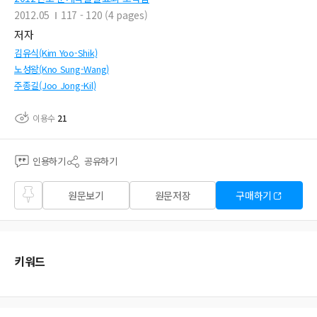
2012.05
117 - 120 (4 pages)
저자
김유식(Kim Yoo-Shik)
노성왕(Kno Sung-Wang)
주종길(Joo Jong-Kil)
이용수
21
인용하기
공유하기
즐겨
원문보기
원문저장
구매하기
찾기
키워드