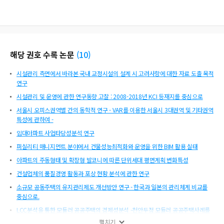
해당 권호 수록 논문
(
10
)
시설관리 측면에서 바라본 국내 교정시설의 설계 시 고려사항에 대한 자료 도출 목적
연구
시설관리 및 운영에 관한 연구동향 고찰 : 2008-2018년 KCI 등재지를 중심으로
서울시 오피스권역별 간의 동학적 연구 - VAR를 이용한 서울시 3대권역 및 기타권역
특성에 관하여 -
임대아파트 사업타당성분석 연구
퍼실리티 매니지먼트 분야에서 건물성능최적화와 운영을 위한 BIM 활용 실태
아파트의 주동형태 및 확장형 발코니에 따른 단위세대 평면계획 변화특성
건설업체의 품질경영 활동과 포상 현황 분석에 관한 연구
소규모 공동주택의 유지관리제도 개선방안 연구 - 한국과 일본의 관리체계 비교를
중심으로.
LCC분석을 통한 모듈러 공공주택의 경제성분석 -천안두정 모듈러 공공주택사례를
중심으로-
펼치기