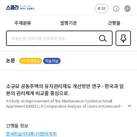
로그인
스콜라
고
ENG
SCHOLAR 학
객
지사·교보문고
주제분류
발행기관
간행물
센
터
검색
즐겨찾
기
0
논문
KCI등재후보
학술저널
소규모 공동주택의 유지관리제도 개선방안 연구 - 한국과 일
본의 관리체계 비교를 중심으로.
A Study on Improvement of the Maintanence System in Small
Apartment &#8211; A Comparative Analysis of cases in Korea and
펼
Japan.
치
기
간행물 정보
한국퍼실리티매니지먼트학회