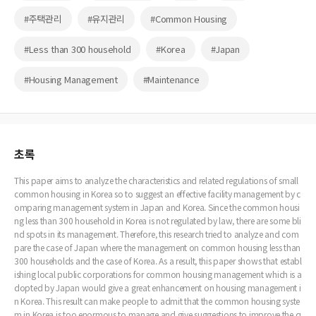
#주택관리
#유지관리
#Common Housing
#Less than 300 household
#Korea
#Japan
#Housing Management
#Maintenance
초록
This paper aims to analyze the characteristics and related regulations of small
common housing in Korea so to suggest an effective facility management by c
omparing management system in Japan and Korea. Since the common housi
ng less than 300 household in Korea is not regulated by law, there are some bli
nd spots in its management. Therefore, this research tried to analyze and com
pare the case of Japan where the management on common housing less than
300 households and the case of Korea. As a result, this paper shows that establ
ishing local public corporations for common housing management which is a
dopted by Japan would give a great enhancement on housing management i
n Korea. This result can make people to admit that the common housing syste
m in Korea is too enormous to manage and give suggestions to improve the q