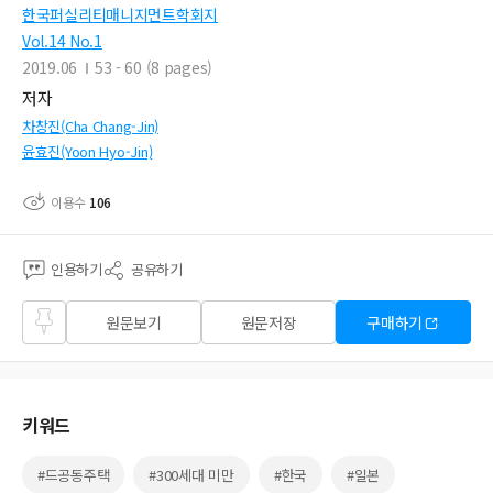
한국퍼실리티매니지먼트학회지
Vol.14 No.1
2019.06
53 - 60 (8 pages)
저자
차창진(Cha Chang-Jin)
윤효진(Yoon Hyo-Jin)
이용수
106
인용하기
공유하기
즐겨
원문보기
원문저장
구매하기
찾기
키워드
#드공동주택
#300세대 미만
#한국
#일본