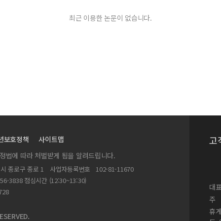
최근 이용한 논문이 없습니다.
고
년보호정책
사이트맵
실정법에 따라 처벌받게 됨을 알려드립니다.
별시 종로구 종로 1
사업자등록번호
102-81-11670
156-3838 점심시간 (12:30~13:30)
대표
728
주
휴
ESERVED.