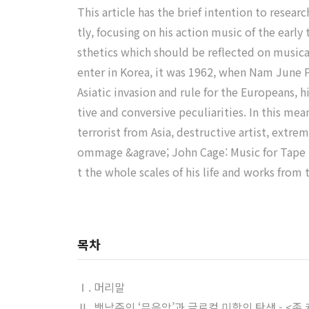
This article has the brief intention to resear
tly, focusing on his action music of the early
sthetics which should be reflected on music
enter in Korea, it was 1962, when Nam June Pa
Asiatic invasion and rule for the Europeans, 
tive and conversive peculiarities. In this mea
terrorist from Asia, destructive artist, extre
ommage &agrave; John Cage: Music for Tape R
t the whole scales of his life and works from
목차
Ⅰ. 머리말
Ⅱ. 백남준의 ‘무음악’과 글로컬 미학의 탄생 - <존