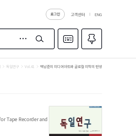
로그인
고객센터
ENG
상세
검색
검색
다국어입력
즐겨찾기
0
회
독일연구
Vol.41
백남준의 미디어아트와 글로컬 미학의 탄생
 for Tape Recorder and Piano(1959)