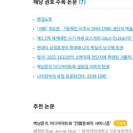
해당 권호 수록 논문
(
7
)
편집노트
[서평] 최승완, 『동독민 이주사 1949-1989: 분단의 벽
제1-2차 세계대전 시기 야씨 오스카르(Jászi Oszkár)
현대식 상업포경의 확대와 나치 독일의 남극해 포경
틸리: 1631-1632년의 소책자와 전단지에 투영된 가톨
백남준의 미디어아트와 글로컬 미학의 탄생
나치정부의 유럽 프로파간다, 1939-1945
추천 논문
백남준
의 미디어아트와 ‘간間문화적 샤머니즘’
미등재
배정희(Bae Jeong Hee)
동덕여자대학교 인문과학연구