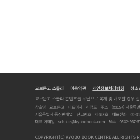
교보문고 스콜라
이용약관
개인정보처리방침
청소
교보문고 스콜라 콘텐츠를 무단으로 복제 및 배포할 경우 
상호명
교보문고
대표이사
허정도
주소
(03154) 서울특
서울특별시 통신판매업
신고번호
제653호
대표전화
02-3
대표 이메일
scholar@kyobobook.com
팩스
0502-987-5
COPYRIGHT(C) KYOBO BOOK CENTRE ALL RIGHTS R