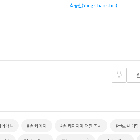
최용찬(Yong Chan Choi)
즐겨찾
기
디어아트
#존 케이지
#존 케이지에 대한 찬사
#글로컬 미학