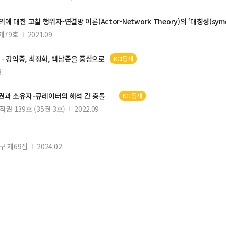
에 대한 고찰 행위자-연결망 이론(Actor-Network Theory)의 ‘대칭성(symé
제79호
2021.09
- 강익중, 최정화,
백남준
을 중심으로
KCI등재
3
권과 소유자･큐레이터의 해석 간 충돌 ―
KCI등재
권 139호 (35권 3호)
2022.09
구 제69집
2024.02