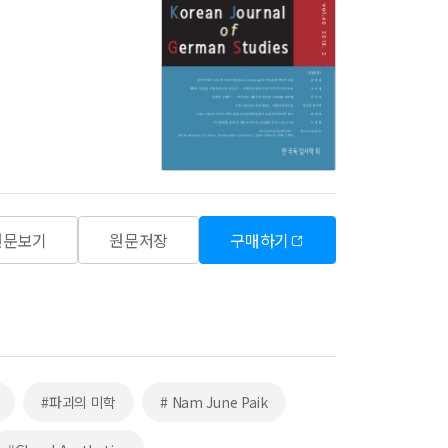
원문보기
원문저장
구매하기
#파괴의 미학
# Nam June Paik