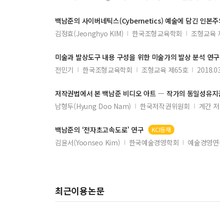
백남준
의 사이버네틱스(Cybernetics) 예술에 담긴 인본주의
김정효(Jeonghyo KIM)
한국조형교육학회
조형교육 
미술과 발상도구 내용 구성을 위한 미술가의 발상 분석 연구 
전민기
한국조형교육학회
조형교육 제65호
2018.0
저작권법에서 본
백남준
비디오 아트 ― 작가의 동일성유지
남형두(Hyung Doo Nam)
한국저작권위원회
계간 저작
백남준
의 ‘전자초고속도로’ 연구
KCI등재
김윤서(Yoonseo Kim)
한국예술경영학회
예술경영연
최근이용논문