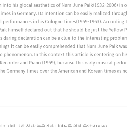
ch into his glocal aesthetics of Nam June Paik(1932-2006) in or
 times in Germany. Its intention can be easily realized throu
al performances in his Cologne times(1959-1963). According
ik himself declared out that he should be just the Yellow Per
his daring declaration can be a clue to the interesting probl
nings it can be easily comprehended that Nam June Paik was cr
me phenomenon. In this context this article is centering on h
ecorder and Piano (1959), because this early musical perfor
 the Germany times over the American and Korean times as not
 케이지에 대한 찬사: 녹음기와 피아노를 위한 음악>(1959)