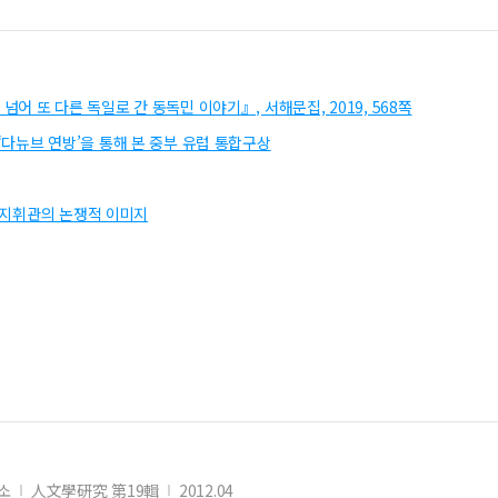
을 넘어 또 다른 독일로 간 동독민 이야기』, 서해문집, 2019, 568쪽
의 ‘다뉴브 연방’을 통해 본 중부 유럽 통합구상
릭 지휘관의 논쟁적 이미지
소
人文學硏究 第19輯
2012.04