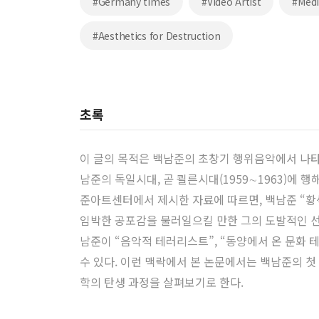
#Germany times
#Video Artist
#Medi
#Aesthetics for Destruction
초록
이 글의 목적은 백남준의 초창기 행위음악에서 나타
남준의 독일시대, 곧 쾰른시대(1959∼1963)에
준아트센터에서 제시한 자료에 따르면, 백남준 “황색
임박한 공포감을 불러일으킬 만한 그의 도발적인 
남준이 “음악적 테러리스트”, “동양에서 온 문화 
수 있다. 이런 맥락에서 본 논문에서는 백남준의 첫 
학의 탄생 과정을 살펴보기로 한다.