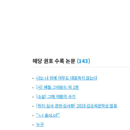
해당 권호 수록 논문
(
143
)
나는 나 외에 아무도 대표하지 않는다
[시] 배틀 그라운드 외 1편
[소설] 그해 여름의 수기
[취지·심사 경위·심사평] 2019 김승옥문학상 발표
“ㄴr 솔oLoF”
누구