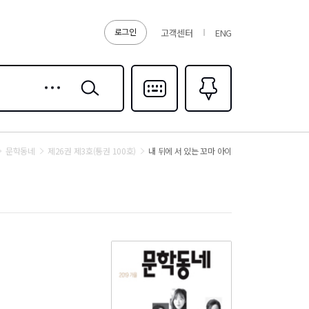
로그인
고객센터
ENG
상세
검색
검색
다국어입력
즐겨찾기
0
문학동네
제26권 제3호(통권 100호)
내 뒤에 서 있는 꼬마 아이