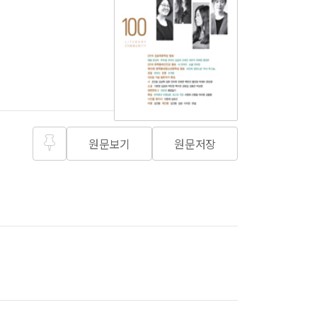
원문보기
원문저장
즐겨찾
기