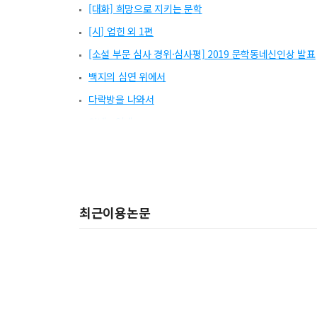
[대화] 희망으로 지키는 문학
[시] 업힌 외 1편
[소설 부문 심사 경위·심사평] 2019 문학동네신인상 발표
백지의 심연 위에서
다락방을 나와서
있네 - 없네
지도와 소설
[심사 경위·심사평] 제10회 문학동네청소년문학상 발표
현학주의에서 언어와 감각을 거친 정령주의자의 행로
최근이용논문
지주회시 정구회시
문학동네 100호 특별부록 펴내며
[소설] 음복(飮福)
[소설] 아카시아 숲, 첫 입맞춤
[2019 문학동네신인상 시] 검은 절 하얀 꿈 외 4편