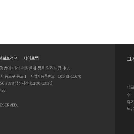
고
년보호정책
사이트맵
실정법에 따라 처벌받게 됨을 알려드립니다.
별시 종로구 종로 1
사업자등록번호
102-81-11670
156-3838 점심시간 (12:30~13:30)
대표
728
주
휴
ESERVED.
토,
 2