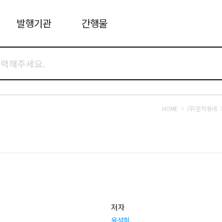
발행기관
간행물
HOME
(주)문학동네
저자
윤성희