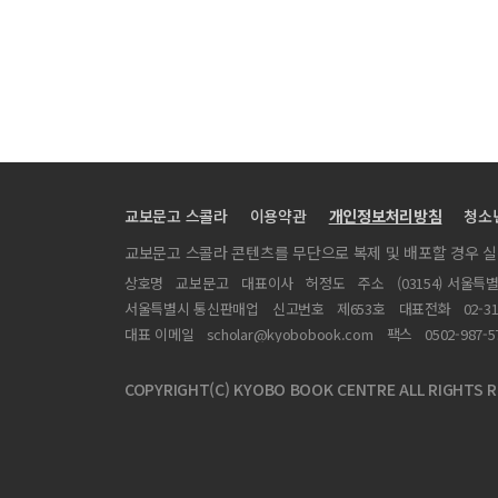
상처와 위로의 예술
[특집] 바이러스 기호학
고통에게 묻다
호주머니 속의 돌멩이
안과 밖
시는 내가 없을 때 나타나는 것이었다
교보문고 스콜라
이용약관
개인정보처리방침
청소
그저 인간적인
교보문고 스콜라 콘텐츠를 무단으로 복제 및 배포할 경우 
내가 나일 수 있도록
상호명
교보문고
대표이사
허정도
주소
(03154) 서울특
내 핏속에 떠 있던, 나를 싣고 가는 흰 돛배
서울특별시 통신판매업
신고번호
제653호
대표전화
02-3
왜냐면
대표 이메일
scholar@kyobobook.com
팩스
0502-987-5
부끄러운 줄도 모르고
COPYRIGHT(C) KYOBO BOOK CENTRE ALL RIGHTS R
『독일시집』 역자의 말
문학이 내게 준 선물, ‘인간적인, 너무나 인간적인’
[특집] 정치적 수치심의 발명 - 감정의 윤리학을 위한 서설