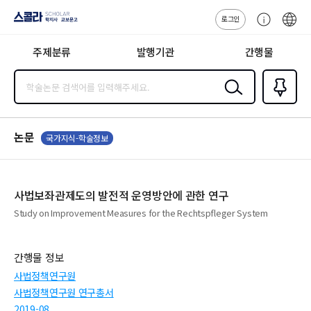
로그인
스콜라
고
ENG
SCHOLAR 학
객
지사·교보문고
주제분류
발행기관
간행물
센
터
검색
즐겨찾
기
0
논문
국가지식-학술정보
사법보좌관제도의 발전적 운영방안에 관한 연구
Study on Improvement Measures for the Rechtspfleger System
간행물 정보
사법정책연구원
사법정책연구원 연구총서
2019-08