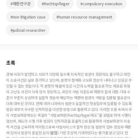
#재판연구관
#Rechtspfleger
#compulsory execution
#non-litigation case
#human resource management
#judicial researcher
초록
경제·사회가 발전하고 사회가 다양화 될수록 지속적인 법관의 증원에도 불구하고 여전
히 소송사건은 날로 증가하고 있으며, 분쟁의 첨예화·고도화 현상이 나타나고 있음은 부
인할 수 없는 현실이다. 즉 분쟁의 해결에 많은 시간과 노력을 필요로 하는 새로운 유형
의 고난도 사건이 더욱 많이 등장하고, 국민의 사법 의존도와 재판의 질에 대한 기대 수
준이 꾸준히 상승하여 실질적 쟁송에 해당하는 재판에 법관의 역량을 집중할 필요성이
더욱 대두된 것이다. 현재 여러 나라에서 법관이 실질적인 쟁송업무에 집중할 수 있도록
법원 내부의 우수한 인적자원을 다양한 방법으로 활용하고 있다. 이러한 흐름 속에서 우
리 사법보좌관제도는 독일의 “사법보좌관(Rechtspfleger)제도”를 모델로 하여 시행되
었는바, 제도의 시행 이후 법원의 인적자원을 효율적으로 활용하여 사법보좌관이 비송
적 사건을 신속하게 처리함으로써 사법서비스의 질적 향상 및 법관의 업무 경감과 재판
에 있어서 법관의 충실한 심리(審理) 기반 조성에 기여하였다는 평가를 받고 있다. 한