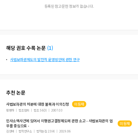
등록된 참고문헌 정보가 없습니다.
해당 권호 수록 논문
(
1
)
사법보좌관제도의 발전적 운영방안에 관한 연구
추천 논문
사법보좌관
의 처분에 대한 불복과 이의신청
미등재
황병하
법조협회
법조 56(3)
2007.03
민사소액사건에 있어서 이행권고결정제도에 관한 소고 -
사법보좌관
의 업
미등재
무를 중심으로 -
김성태
법학연구소
법학논집 23(4)
2019.06