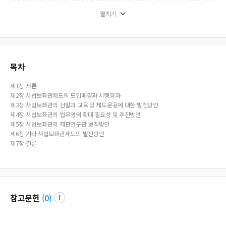
consistently called for the revision of the title“Rechtspfleger” and the expansio
펼치기
n of their work scope. In order for the Rechtspfleger system to progress positiv
ely, it is necessary to analyze the state and problems of the current system, and
to examine the means by which future progress can be made. As such, this stu
dy examines the history of the Korean Rechtspfleger system and improvement
s that have been made thus far. This study concludes with a comparison of th
e German and Austrian Rechtspfleger institutions, and suggests improvements
목차
for the current Korean system. With the public holding the courts to ever-higher
standards, the paradigm for trials is inevitably shifting from “prompt processi
제1장 서론
ng” to “faithful deliberation.” Many expect that the role of the Rechtspfleger in
제2장 사법보좌관제도의 도입배경과 시행경과
meeting these high expectations will become even more important over time.
제3장 사법보좌관의 선발과 교육 및 제도운용에 대한 발전방안
However, current Rechtspflegers would need to boost their academic and pra
제4장 사법보좌관의 업무영역 확대 필요성 및 추진방안
ctical capacities in order to properly and actively respond to these changes in
제5장 사법보좌관의 재판연구관 보직방안
paradigm. It is hoped that this report will lead to substantial improvements in
제6장 기타 사법보좌관제도의 발전방안
the Rechtspfleger system for the benefit of the public.
제7장 결론
참고문헌
(
0
)