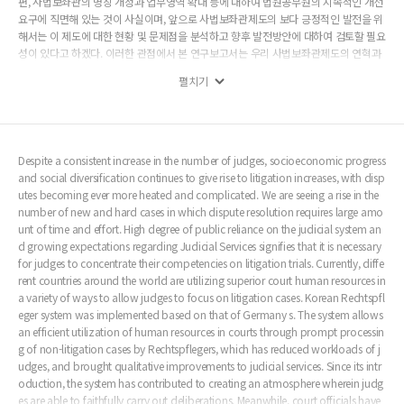
편, 사법보좌관의 명칭 개정과 업무영역 확대 등에 대하여 법원공무원의 지속적인 개선
요구에 직면해 있는 것이 사실이며, 앞으로 사법보좌관제도의 보다 긍정적인 발전을 위
해서는 이 제도에 대한 현황 및 문제점을 분석하고 향후 발전방안에 대하여 검토할 필요
성이 있다고 하겠다. 이러한 관점에서 본 연구보고서는 우리 사법보좌관제도의 연혁과
그동안의 제도개선 현황을 살펴본 다음, 향후 지속적인 사법보좌관제도의 발전에 대하
펼치기
여 독일과 오스트리아의 제도를 비교하면서 제도의 발전적 운영에 대한 여러 방안을 제
시하였다. 국민의 법원에 대한 눈높이가 나날이 높아지는 시대의 흐름에 따라 종전에는
재판의 패러다임이‘신속한 처리’이었다면 앞으로는 ‘충실한 심리’로 그 무게 중심이 옮
겨갈 수밖에 없으며, 따라서 이러한 상황에 적절히 대응하기 위해서 사법보좌관의 역할
이 한층 강화될 것으로 기대된다. 현직 사법보좌관들 스스로도 이러한 추세에 능동적으
Despite a consistent increase in the number of judges, socioeconomic progress
로 대응하기 위해서는 학문적인 부분과 실무적인 부분을 결합하여 역량을 더욱 키워야
and social diversification continues to give rise to litigation increases, with disp
할 것이다. 끝으로 본 연구보고서가 향후 실제적인 사법보좌관제도의 개선으로 이어져
utes becoming ever more heated and complicated. We are seeing a rise in the
국민에 대하여 직접적인 도움을 줄 수 있는 제도로 정착하는 데 일조하기를 기대한다.
number of new and hard cases in which dispute resolution requires large amo
unt of time and effort. High degree of public reliance on the judicial system an
d growing expectations regarding Judicial Services signifies that it is necessary
for judges to concentrate their competencies on litigation trials. Currently, diffe
rent countries around the world are utilizing superior court human resources in
a variety of ways to allow judges to focus on litigation cases. Korean Rechtspfl
eger system was implemented based on that of Germany s. The system allows
an efficient utilization of human resources in courts through prompt processin
g of non-litigation cases by Rechtspflegers, which has reduced workloads of j
udges, and brought qualitative improvements to judicial services. Since its intr
oduction, the system has contributed to creating an atmosphere wherein judg
es are able to faithfully carry out deliberations. Meanwhile, court officials have