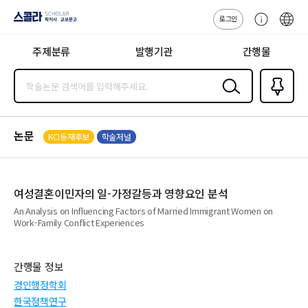
로그인
스콜라
고
ENG
SCHOLAR 학
객
지사·교보문고
주제분류
발행기관
간행물
센
터
검색
즐겨찾
기
0
논문
KCI등재후보
학술저널
여성결혼이민자의 일-가정갈등과 영향요인 분석
An Analysis on Influencing Factors of Married Immigrant Women on
Work-Family Conflict Experiences
간행물 정보
경인행정학회
한국정책연구