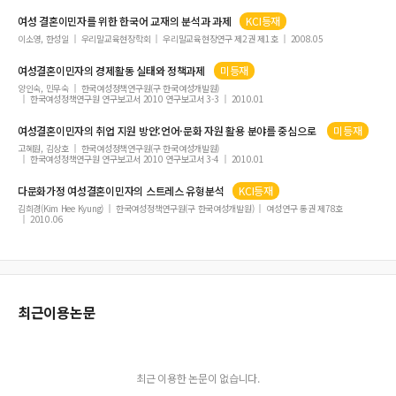
여성
결혼이민자
를 위한 한국어 교재의 분석과 과제
KCI등재
이소영, 한성일
우리말교육현장학회
우리말교육현장연구 제2권 제1호
2008.05
여성결혼이민자
의 경제활동 실태와 정책과제
미등재
양인숙, 민무숙
한국여성정책연구원(구 한국여성개발원)
한국여성정책연구원 연구보고서 2010 연구보고서 3-3
2010.01
여성결혼이민자
의 취업 지원 방안:언어·문화 자원 활용 분야를 중심으로
미등재
고혜원, 김상호
한국여성정책연구원(구 한국여성개발원)
한국여성정책연구원 연구보고서 2010 연구보고서 3-4
2010.01
다문화가정
여성결혼이민자
의 스트레스 유형분석
KCI등재
김희경(Kim Hee Kyung)
한국여성정책연구원(구 한국여성개발원)
여성연구 통권 제78호
2010.06
최근이용논문
최근 이용한 논문이 없습니다.