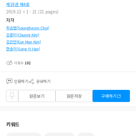
제19권 제4호
2019.12
1 - 21 (21 pages)
저자
최승범(Seungbeom Choi)
김춘미(Chunmi Kim)
김은만(Eun Man Kim)
한송이(Song Yi Han)
이용수
102
인용하기
공유하기
즐겨
원문보기
원문저장
구매하기
찾기
키워드