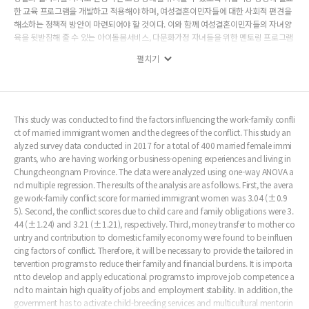
한 교육 프로그램을 개발하고 적용해야 하며, 여성결혼이민자들에 대한 사회적 편견을
해소하는 정책적 방안이 마련되어야 할 것이다. 이와 함께 여성결혼이민자들의 자녀양
육을 뒷받침해 줄 수 있는 아이돌봄서비스, 다문화가정 자녀들을 위한 멘토링 프로그램
등의 활성화와 아이 돌봄을 위한 사회적 지지체계 확립이 필요할 것이다.
펼치기
This study was conducted to find the factors influencing the work-family confli
ct of married immigrant women and the degrees of the conflict. This study an
alyzed survey data conducted in 2017 for a total of 400 married female immi
grants, who are having working or business-opening experiences and living in
Chungcheongnam Province. The data were analyzed using one-way ANOVA a
nd multiple regression. The results of the analysis are as follows. First, the avera
ge work-family conflict score for married immigrant women was 3.04 (±0.9
5). Second, the conflict scores due to child care and family obligations were 3.
44 (±1.24) and 3.21 (±1.21), respectively. Third, money transfer to mother co
untry and contribution to domestic family economy were found to be influen
cing factors of conflict. Therefore, it will be necessary to provide the tailored in
tervention programs to reduce their family and financial burdens. It is importa
nt to develop and apply educational programs to improve job competence a
nd to maintain high quality of jobs and employment stability. In addition, the
government has to activate child-breeding services and multicultural mentorin