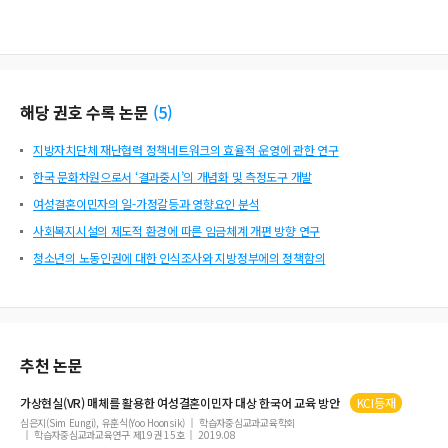
해당 권호 수록 논문
(
5
)
지방자치단체 재난협력 정책네트워크의 효율적 운영에 관한 연구
한국 문화차원으로서 ‘결과중시’의 개념화 및 측정도구 개발
여성결혼이민자의 일-가정갈등과 영향요인 분석
사회복지시설의 제도적 환경에 따른 임금체계 개편 방향 연구
청소년의 노동인권에 대한 인식조사와 지방정부에의 정책함의
추천 논문
가상현실(VR) 매체를 활용한
여성결혼이민자
대상 한국어 교육 방안
KCI등재
심은지(Sim Eungi), 유훈식(Yoo Hoonsik)
학습자중심교과교육학회
학습자중심교과교육연구 제19권 15호
2019.08