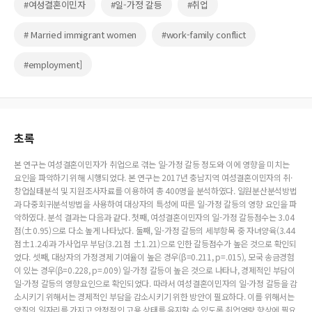
#여성결혼이민자
#일-가정 갈등
#취업
# Married immigrant women
#work-family conflict
#employment]
초록
본 연구는 여성결혼이민자가 취업으로 겪는 일-가정 갈등 정도와 이에 영향을 미치는
요인을 파악하기 위해 시행되었다. 본 연구는 2017년 충남지역 여성결혼이민자의 취·
창업실태분석 및 지원조사자료를 이용하여 총 400명을 분석하였다. 일원분산분석방법
과 다중회귀분석방법을 사용하여 대상자의 특성에 따른 일-가정 갈등의 영향 요인을 파
악하였다. 분석 결과는 다음과 같다. 첫째, 여성결혼이민자의 일-가정 갈등점수는 3.04
점(±0.95)으로 다소 높게 나타났다. 둘째, 일-가정 갈등의 세부항목 중 자녀양육(3.44
점±1.24)과 가사업무 부담(3.21점 ±1.21)으로 인한 갈등점수가 높은 것으로 확인되
었다. 셋째, 대상자의 가정경제 기여율이 높은 경우(β=0.211, p=.015), 모국 송금경험
이 있는 경우(β=0.228, p=.009) 일-가정 갈등이 높은 것으로 나타나, 경제적인 부담이
일-가정 갈등의 영향요인으로 확인되었다. 따라서 여성결혼이민자의 일-가정 갈등을 감
소시키기 위해서는 경제적인 부담을 감소시키기 위한 방안이 필요하다. 이를 위해서는
양질의 일자리를 가지고 안정적인 고용 상태를 유지할 수 있도록 취업역량 향상에 필요