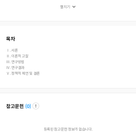
g programs for the married female immigrants and to establish a social suppo
펼치기
rt system for child-caring to reduce their work-family conflict.
목차
Ⅰ. 서론
Ⅱ. 이론적 고찰
Ⅲ. 연구방법
Ⅳ. 연구결과
Ⅴ. 정책적 제언 및 결론
참고문헌
(
0
)
등록된 참고문헌 정보가 없습니다.