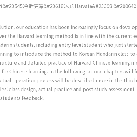
08;者&#23545;今后更深&#23618;次的Harvata&#23398;&#2
olution, our education has been increasingly focus on develop
r the Harvard learning method is in line with the current e
arin students, including entry level student who just starte
 planning to introduce the method to Korean Mandarin class t
tructure and detailed practice of Harvard Chinese learning m
 for Chinese learning. In the following second chapters will 
ctual operation process will be described more in the third 
s: class design, actual practice and post study assessment. In
 students feedback.