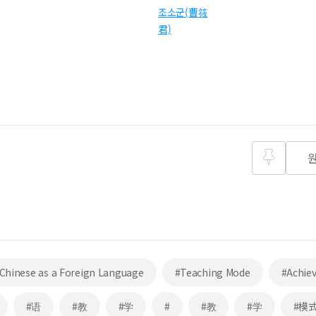
조소군(曹筱
君)
즐겨찾
기
Chinese as a Foreign Language
#Teaching Mode
#Achie
#语
#教
#学
#
#教
#学
#模