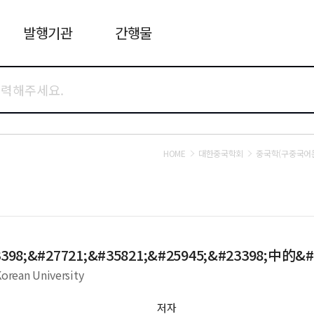
발행기관
간행물
HOME
대한중국학회
중국학(구중국어
398;&#27721;&#35821;&#25945;&#23398;中的&#
Korean University
저자