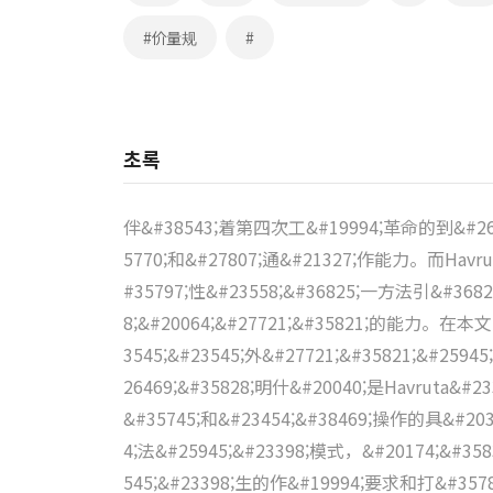
#价量规
#
초록
伴&#38543;着第四次工&#19994;革命的到&#26469
5770;和&#27807;通&#21327;作能力。而Hav
#35797;性&#23558;&#36825;一方法引&#3682
8;&#20064;&#27721;&#35821;的能力。在本文一
3545;&#23545;外&#27721;&#35821;&#
26469;&#35828;明什&#20040;是Havruta&
&#35745;和&#23454;&#38469;操作的具&#2
4;法&#25945;&#23398;模式，&#20174;&#35
545;&#23398;生的作&#19994;要求和打&#35