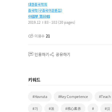
대한중국학회
중국학(구중국어문론집)
中國學 第69輯
2019.12
83 - 102 (20 pages)
이용수
21
인용하기
공유하기
키워드
#Havruta
#Key Competence
#Teach 
#习
#法
#核心素养
#
#汉