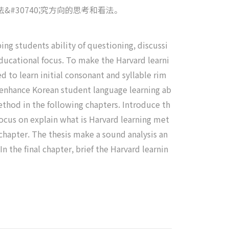
0064;法&#30740;究方向的思考和看法。
ing students ability of questioning, discussi
ducational focus. To make the Harvard learni
d to learn initial consonant and syllable rim
o enhance Korean student language learning ab
ethod in the following chapters. Introduce th
focus on explain what is Harvard learning met
chapter. The thesis make a sound analysis an
 the final chapter, brief the Harvard learnin