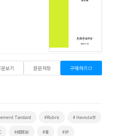
원문보기
원문저장
구매하기
vement Tandard
#Rubric
# Havruta学
式
#成就标
#准
#评