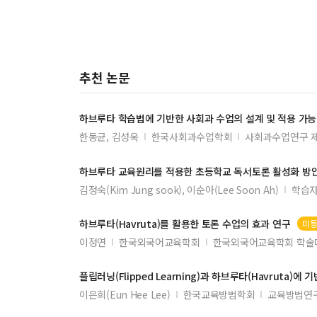
崔顥의 「長干行」 試析
중국 인터넷종교 연구
副词“简直”的句法特征与语义功能研究
추천 논문
『서유기』 車遲國 도술시합의 불교적 독해
Havruta在韩国大学汉语教学中的应用
하브루타 학습법에 기반한 사회과 수업의 설계 및 적용 가능
在韩中国留学生的家庭支持与创业认同及创业意向的
한동균, 김성욱
한국사회과수업학회
사회과수업연구 제
하브루타 교육원리를 적용한 초등학교 독서토론 활성화 방
김정숙(Kim Jung sook), 이순아(Lee Soon Ah)
학습
하브루타(
Havruta
)를 활용한 토론 수업의 효과 연구
미
이정연
한국외국어교육학회
한국외국어교육학회 학술대
플립러닝(Flipped Learning)과 하브루타(
Havruta
)에 
이은희(Eun Hee Lee)
한국교육방법학회
교육방법연구