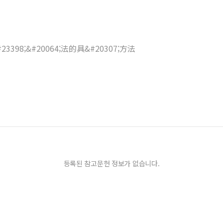
a&#23398;&#20064;法的具&#20307;方法
등록된 참고문헌 정보가 없습니다.