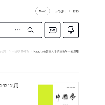
로그인
고객센터
ENG
상세
검색
검색
다국어입력
즐겨찾기
0
문론집)
中國學 第69輯
Havruta在韩国大学汉语教学中的应用
24212;用