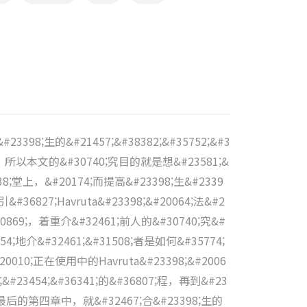
3398;生的&#21457;&#38382;&#35752;&#3
育重心。所以本文的&#30740;究目的就是想&#23581;&
5838;堂上，&#20174;而提高&#23398;生&#2339
#36827;Havruta&#23398;&#20064;法&#2
#20869;，着重介&#32461;前人的&#30740;究&#
454;地介&#32461;&#31508;者是如何&#35774;
0010;正在使用中的Havruta&#23398;&#2006
9;&#23454;&#36341;的&#36807;程，再到&#23
明。在最后的第四章中，就&#32467;合&#23398;生的