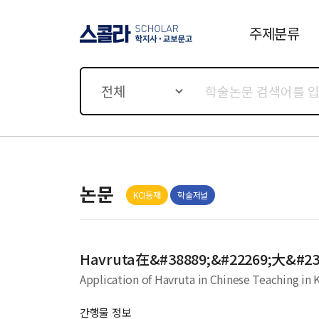
주제분류
스콜라 SCHOLAR 학지사·
교보문고
전체
논문
KCI등재
학술저널
Havruta在&#38889;&#22269;大&#23
Application of Havruta in Chinese Teaching in 
간행물 정보