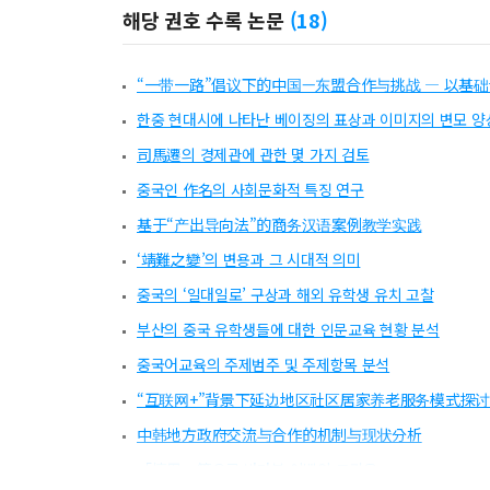
해당 권호 수록 논문
(
18
)
“一带一路”倡议下的中国—东盟合作与挑战 ― 以基
한중 현대시에 나타난 베이징의 표상과 이미지의 변모 양
司馬遷의 경제관에 관한 몇 가지 검토
중국인 作名의 사회문화적 특징 연구
基于“产出导向法”的商务汉语案例教学实践
‘靖難之變’의 변용과 그 시대적 의미
중국의 ‘일대일로’ 구상과 해외 유학생 유치 고찰
부산의 중국 유학생들에 대한 인문교육 현황 분석
중국어교육의 주제범주 및 주제항목 분석
“互联网+”背景下延边地区社区居家养老服务模式探讨
中韩地方政府交流与合作的机制与现状分析
「懷思」篇으로 바라본 이백의 그리움