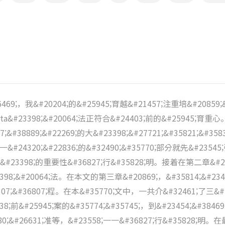
;，我&#20204;的&#25945;育越&#21457;注重培&#20859;&#2
ruta&#23398;&#20064;法正符合&#24403;前的&#25945;
7;&#38889;&#22269;的大&#23398;&#27721;&#35821;&#3
&#24320;&#22836;的&#32490;&#35770;部分就先&#23545;引&
25945;&#23398;的重要性&#36827;行&#35828;明。接着在第二章&
#23398;&#20064;法。在本文的第三章&#20869;，&#35814;&#23
0307;&#36807;程。在本&#35770;文中，一共介&#32461;了三&#2
838;前&#25945;案的&#35774;&#35745;，到&#23454;&#3846
780;&#26631;准等，&#23558;一一&#36827;行&#35828;