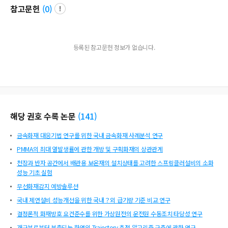
참고문헌
(
0
)
등록된 참고문헌 정보가 없습니다.
해당 권호 수록 논문
(
141
)
금속화재 대응기법 연구를 위한 국내 금속화재 사례분석 연구
PMMA의 최대 열발생률에 관한 개방 및 구획화재의 상관관계
천장과 반자 공간에서 배관용 보온재의 설치상태를 고려한 스프링클러설비의 소화
성능 기초 실험
무선화재감지 예방솔루션
국내 제연설비 성능개선을 위한 국내？외 급기량 기준 비교 연구
결정론적 화재방호 요건준수를 위한 가상원전의 운전원 수동조치 타당성 연구
개구부로부터 분출되는 화염의 Trajectory 추정 알고리즘 구축에 관한 연구