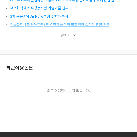
포소화약제의 포성능시험 기술기준 연구
3차 용융흔의 Air Pore 특성 수치화 분석
건물화재(1층 단독주택) 드론 관제를 위한 비행영역 설정에 관한 연구
전동형 동력승강기에 장착된 이중안전장치에 대한 구조해석
펼치기
원전 주제어실 화재시 누설온도가 배연성능에 미치는 영향
구획실 화재 시 수평 및 수직 개구부 영향 검토를 위한 선행 축소모형 실험
이산화탄소소화설비 방출시험 시 농도측정 시작기준 검토
에너지저장장치(ESS)의 스프링클러설비 적용을 위한 고려사항
최근이용논문
다중이용업소 신종업종의 화재위험평가지표 중요도 분석
공동주택 화재 시 계단실 통로 연기 거동 특성에 관한 수치해석적 연구
불활성기체소화설비 설계가정 및 절차를 고려한 성능확보 방안 연구
최근 이용한 논문이 없습니다.
국내 중수로 원전 다중오동작 분석
반자 내부의 배관 보온재에 대한 실험적 연소확산 형태 분석
정온식 열감지기의 RTI 측정을 위한 Shield-Cup Test의 적용
현장지휘관 핵심역량 강화를 위한 소방활동 지휘단계별 임무조사
국가배상으로 이어진 화재사례 분석