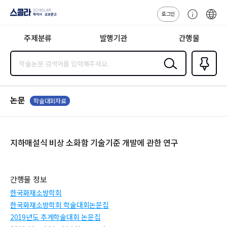
로그인
스콜라
고
ENG
SCHOLAR 학
객
지사·교보문고
주제분류
발행기관
간행물
센
터
검색
즐겨찾
기
0
논문
학술대회자료
지하매설식 비상 소화함 기술기준 개발에 관한 연구
간행물 정보
한국화재소방학회
한국화재소방학회 학술대회논문집
2019년도 추계학술대회 논문집