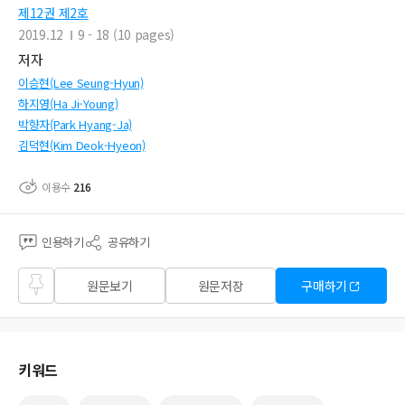
제12권 제2호
2019.12
9 - 18 (10 pages)
저자
이승현(Lee Seung-Hyun)
하지영(Ha Ji-Young)
박향자(Park Hyang-Ja)
김덕현(Kim Deok-Hyeon)
이용수
216
인용하기
공유하기
즐겨
원문보기
원문저장
구매하기
찾기
키워드