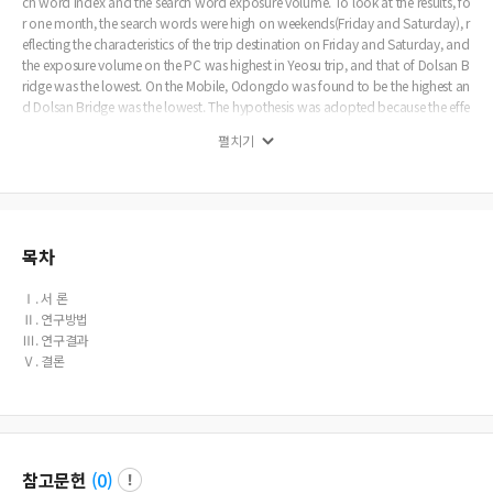
ch word index and the search word exposure volume. To look at the results, fo
r one month, the search words were high on weekends(Friday and Saturday), r
eflecting the characteristics of the trip destination on Friday and Saturday, and
the exposure volume on the PC was highest in Yeosu trip, and that of Dolsan B
ridge was the lowest. On the Mobile, Odongdo was found to be the highest an
d Dolsan Bridge was the lowest. The hypothesis was adopted because the effe
ct of the search word index on the exposure was found to be statistically signif
펼치기
icant, and therefore, the index of the search words and the exposure volume o
f the search words were found to be correlated and mutually influenced. On th
e basis of this, this study suggested a promotion strategy of marine tourism cit
y.
목차
Ⅰ. 서 론
Ⅱ. 연구방법
Ⅲ. 연구결과
Ⅴ. 결론
참고문헌
(
0
)