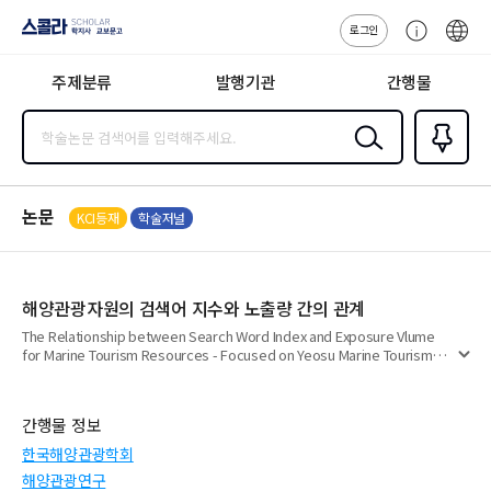
로그인
스콜라
고
ENG
SCHOLAR 학
객
지사·교보문고
주제분류
발행기관
간행물
센
터
검색
즐겨찾
기
0
논문
KCI등재
학술저널
해양관광자원의 검색어 지수와 노출량 간의 관계
The Relationship between Search Word Index and Exposure Vlume
for Marine Tourism Resources - Focused on Yeosu Marine Tourism
펼
Resources
치
기
간행물 정보
한국해양관광학회
해양관광연구