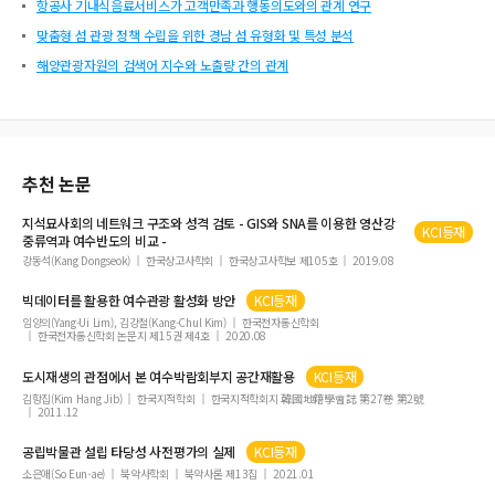
항공사 기내식음료서비스가 고객만족과 행동의도와의 관계 연구
맞춤형 섬 관광 정책 수립을 위한 경남 섬 유형화 및 특성 분석
해양관광자원의 검색어 지수와 노출량 간의 관계
추천 논문
지석묘사회의 네트워크 구조와 성격 검토 - GIS와 SNA를 이용한 영산강
KCI등재
중류역과
여수
반도의 비교 -
강동석(Kang Dongseok)
한국상고사학회
한국상고사학보 제105호
2019.08
빅데이터를 활용한
여수
관광 활성화 방안
KCI등재
임양의(Yang-Ui Lim), 김강철(Kang-Chul Kim)
한국전자통신학회
한국전자통신학회 논문지 제15권 제4호
2020.08
도시재생의 관점에서 본
여수
박람회부지 공간재활용
KCI등재
김항집(Kim Hang Jib)
한국지적학회
한국지적학회지 韓國地籍學會誌 第27卷 第2號
2011.12
공립박물관 설립 타당성 사전평가의 실제
KCI등재
소은애(So Eun-ae)
북악사학회
북악사론 제13집
2021.01