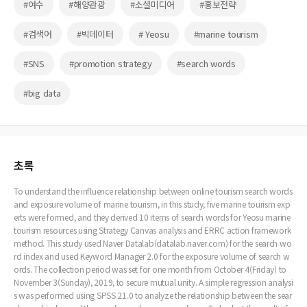
#여수
#해양관광
#소셜미디어
#홍보전략
#검색어
#빅데이터
# Yeosu
#marine tourism
#SNS
#promotion strategy
#search words
#big data
초록
To understand the influence relationship between online tourism search words
and exposure volume of marine tourism, in this study, five marine tourism exp
erts were formed, and they derived 10 items of search words for Yeosu marine
tourism resources using Strategy Canvas analysis and ERRC action framework
method. This study used Naver Datalab(datalab.naver.com) for the search wo
rd index and used Keyword Manager 2.0 for the exposure volume of search w
ords. The collection period was set for one month from October 4(Friday) to
November 3(Sunday), 2019, to secure mutual unity. A simple regression analysi
s was performed using SPSS 21.0 to analyze the relationship between the sear